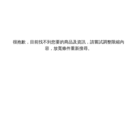
很抱歉，目前找不到您要的商品及資訊，請嘗試調整限縮內
容，放寬條件重新搜尋。