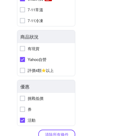
7-11常溫
7-11冷凍
商品狀況
有現貨
Yahoo自營
評價4顆
以上
優惠
挑戰低價
券
活動
清除所有條件