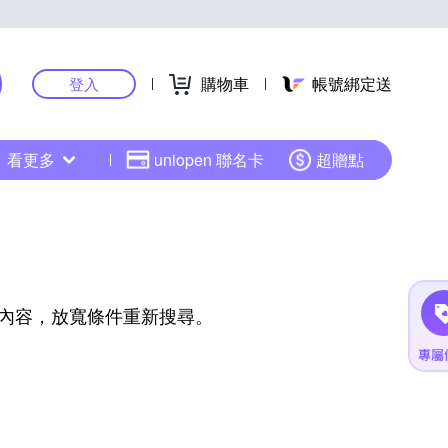
購物車
帳號綁定送
登入
看更多
uniopen 聯名卡
超贈點
內容，放寬條件重新搜尋。