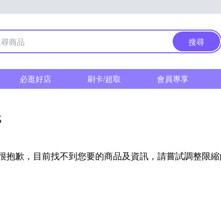
搜尋
必逛好店
刷卡/超取
會員專享
靴
很抱歉，目前找不到您要的商品及資訊，請嘗試調整限縮