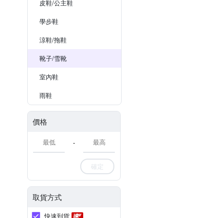
皮鞋/公主鞋
學步鞋
涼鞋/拖鞋
靴子/雪靴
室內鞋
雨鞋
價格
-
確定
取貨方式
快速到貨