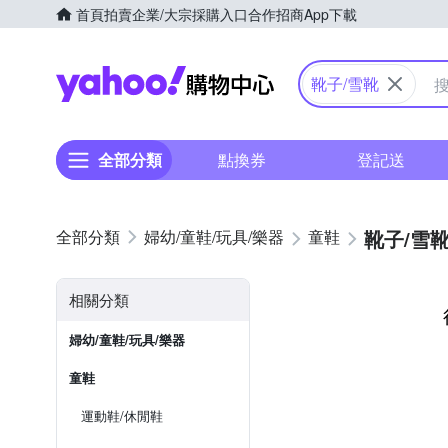
首頁
拍賣
企業/大宗採購入口
合作招商
App下載
Yahoo購物中心
靴子/雪靴
全部分類
點換券
登記送
靴子/雪
婦幼/童鞋/玩具/樂器
童鞋
相關分類
婦幼/童鞋/玩具/樂器
童鞋
運動鞋/休閒鞋