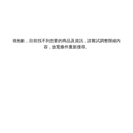
很抱歉，目前找不到您要的商品及資訊，請嘗試調整限縮內
容，放寬條件重新搜尋。