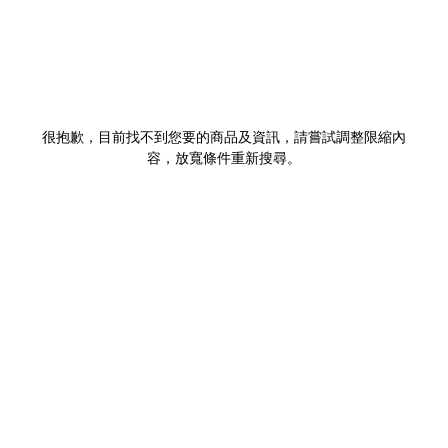
很抱歉，目前找不到您要的商品及資訊，請嘗試調整限縮內
容，放寬條件重新搜尋。