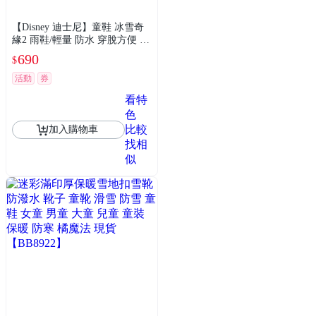
【Disney 迪士尼】童鞋 冰雪奇
緣2 雨鞋/輕量 防水 穿脫方便 粉
紫(FNKL51477)
690
$
活動
券
看特
色
比較
加入購物車
找相
似