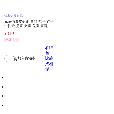
經典短筒短靴
兒童仿麂皮短靴 童鞋 靴子 鞋子
中性款 男童 女童 兒童 童鞋 橘
魔法 現貨 【BB8952】
830
$
活動
券
看特
色
比較
加入購物車
找相
似