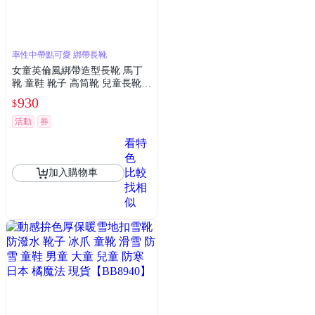
率性中帶點可愛 綁帶長靴
女童英倫風綁帶造型長靴 馬丁
靴 童鞋 靴子 高筒靴 兒童長靴
公主長靴 鞋子 橘魔法 現貨【BB
930
$
9156】
活動
券
看特
色
比較
加入購物車
找相
似