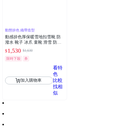
動態拚色 織帶造型
動感拚色厚保暖雪地扣雪靴 防
潑水 靴子 冰爪 童靴 滑雪 防雪
童鞋 男童 大童 兒童 防寒 日本
1,530
$1,630
$
橘魔法 現貨【BB8940】
限時下殺
券
看特
色
比較
加入購物車
找相
似