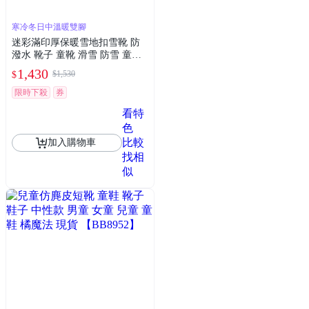
寒冷冬日中溫暖雙腳
迷彩滿印厚保暖雪地扣雪靴 防
潑水 靴子 童靴 滑雪 防雪 童鞋
女童 男童 大童 兒童 童裝 保暖
1,430
$1,530
$
防寒 橘魔法 現貨【BB8922】
限時下殺
券
看特
色
比較
加入購物車
找相
似