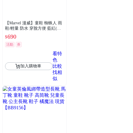
【Marvel 漫威】童鞋 蜘蛛人 雨
鞋/輕量 防水 穿脫方便 藍紅(MN
KL55376)
690
$
活動
券
看特
色
比較
加入購物車
找相
似