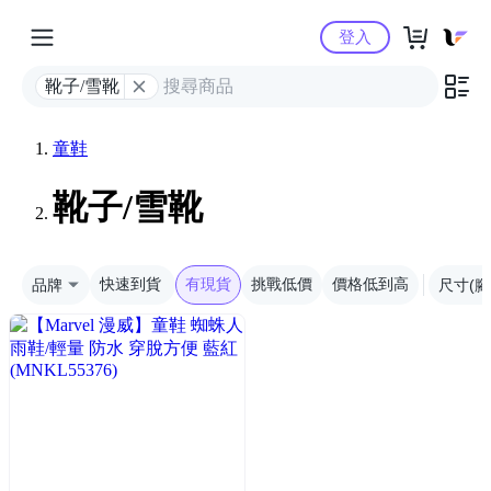
Yahoo購物中心
登入
靴子/雪靴
童鞋
靴子/雪靴
品牌
快速到貨
有現貨
挑戰低價
價格低到高
尺寸(腳