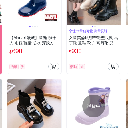
率性中帶點可愛 綁帶長靴
【Marvel 漫威】童鞋 蜘蛛
女童英倫風綁帶造型長靴 馬
人 雨鞋/輕量 防水 穿脫方便
丁靴 童鞋 靴子 高筒靴 兒童
藍紅(MNKL55376)
長靴 公主長靴 鞋子 橘魔法
690
930
$
$
現貨【BB9156】
活動
券
活動
券
補貨中