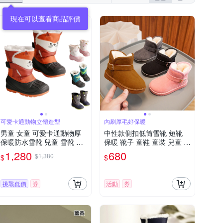
現在可以查看商品評價
可愛卡通動物立體造型
內刷厚毛好保暖
男童 女童 可愛卡通動物厚
中性款側扣低筒雪靴 短靴
保暖防水雪靴 兒童 雪靴 韓
保暖 靴子 童鞋 童裝 兒童 中
國 日本 滑雪 雪鞋 鞋子 童裝
性款 男童 女童【BB7025】
1,280
680
$1,380
$
$
童鞋
挑戰低價
券
活動
券