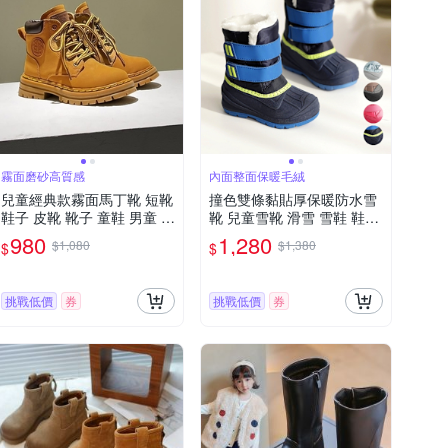
霧面磨砂高質感
內面整面保暖毛絨
兒童經典款霧面馬丁靴 短靴
撞色雙條黏貼厚保暖防水雪
鞋子 皮靴 靴子 童鞋 男童 女
靴 兒童雪靴 滑雪 雪鞋 鞋子
童 兒童 童鞋 橘魔法 現貨
男童 女童 日本 韓國
980
1,280
$1,080
$1,380
$
$
【BB8930】
挑戰低價
券
挑戰低價
券