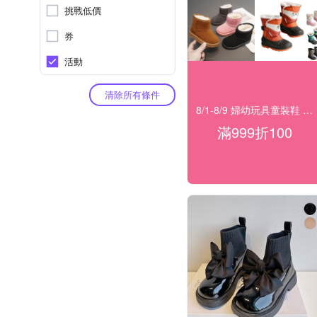
挑戰低價
券
活動
清除所有條件
8/1-8/9 婦幼玩具童裝鞋 指定品滿999折100
滿999折100