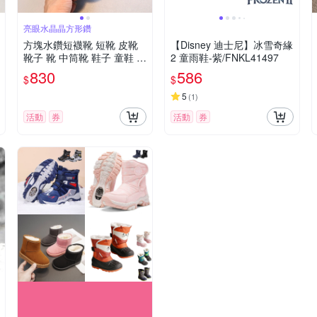
亮眼水晶晶方形鑽
方塊水鑽短襪靴 短靴 皮靴
【Disney 迪士尼】冰雪奇緣
靴子 靴 中筒靴 鞋子 童鞋 女
2 童雨鞋-紫/FNKL41497
童 兒童 童裝 橘魔法 現貨
830
586
$
$
【BB8829】
5
(
1
)
活動
券
活動
券