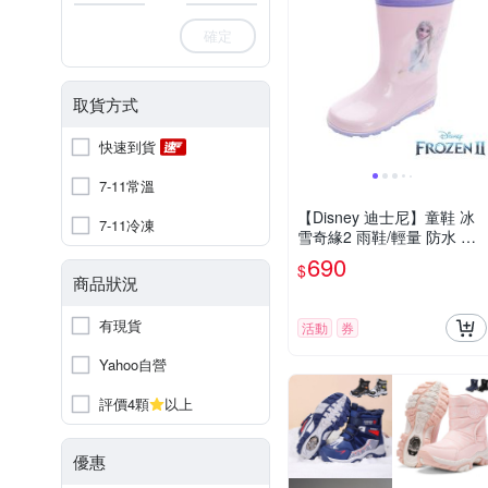
確定
取貨方式
快速到貨
7-11常溫
【Disney 迪士尼】童鞋 冰
7-11冷凍
雪奇緣2 雨鞋/輕量 防水 穿
脫方便 粉紫(FNKL51477)
690
$
商品狀況
有現貨
活動
券
Yahoo自營
評價4顆
以上
優惠