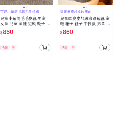
可愛小短筒 溫暖毛毛繞邊
溫暖療癒超柔軟麂皮
兒童小短筒毛毛皮靴 男童
兒童軟麂皮加絨滾邊短靴 童
女童 兒童 童鞋 短靴 靴子 鞋
鞋 靴子 鞋子 中性款 男童 女
子 保暖 橘魔法 現貨【BB91
童 橘魔法 現貨【BB9146】
860
860
$
$
59】
活動
券
活動
券