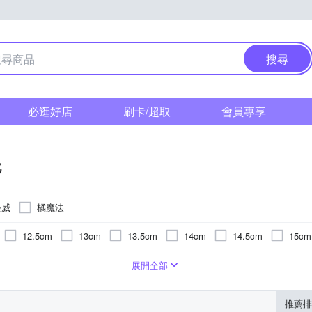
搜尋
必逛好店
刷卡/超取
會員專享
靴
漫威
橘魔法
12.5cm
13cm
13.5cm
14cm
14.5cm
15cm
m
19cm
19.5cm
20cm
20.5cm
21cm
21.5
人造皮革
漆皮
展開全部
m
25cm
25.5cm
推薦排