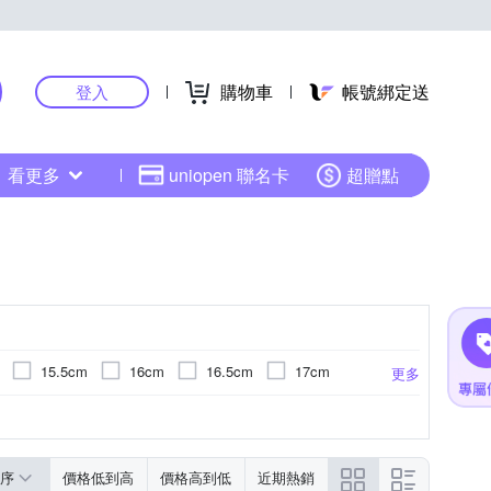
購物車
帳號綁定送
登入
看更多
uniopen 聯名卡
超贈點
15.5cm
16cm
16.5cm
17cm
更多
cm
22cm
22.5cm
23cm
序
價格低到高
價格高到低
近期熱銷