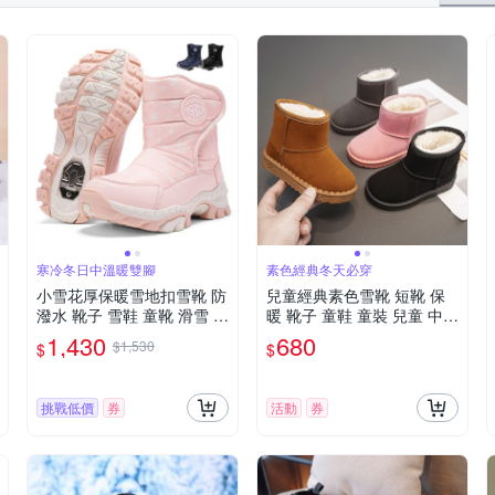
寒冷冬日中溫暖雙腳
素色經典冬天必穿
小雪花厚保暖雪地扣雪靴 防
兒童經典素色雪靴 短靴 保
潑水 靴子 雪鞋 童靴 滑雪 防
暖 靴子 童鞋 童裝 兒童 中性
雪 冰爪 防潑水 兒童雪靴 日
款 男童 女童【BB7024】
1,430
680
$1,530
$
$
本 兒童 女童 男童 大童 橘魔
法 現貨【BB8923】
挑戰低價
券
活動
券