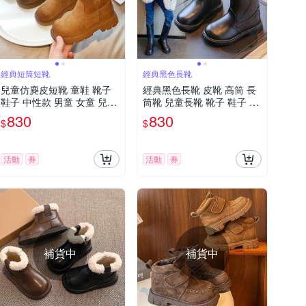
經典短筒短靴
經典黑色長靴
兒童仿麂皮短靴 童鞋 靴子
經典黑色長靴 皮靴 高筒 長
鞋子 中性款 男童 女童 兒童
筒靴 兒童長靴 靴子 鞋子 童
童鞋 橘魔法 現貨 【BB895
鞋 保暖 女童 兒童 大童 橘魔
830
830
$
$
2】
法 現貨【BB8942】
活動
券
活動
券
補貨中
補貨中