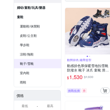
婦幼/童鞋/玩具/樂器
童鞋
運動鞋/休閒鞋
皮鞋/公主鞋
學步鞋
涼鞋/拖鞋
動態拚色 織帶造型
靴子/雪靴
動感拚色厚保暖雪地扣雪靴
防潑水 靴子 冰爪 童靴 滑雪
室內鞋
防雪 童鞋 男童 大童 兒童 防
1,530
$1,630
$
寒 日本 橘魔法 現貨【BB89
雨鞋
40】
挑戰低價
券
價格
-