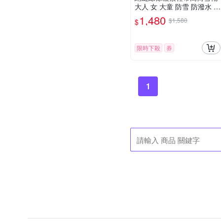
大人 女 大童 防雪 防潑水 靴
子 滑雪 雪鞋 寒流 保暖 日本
1,480
$1,580
$
韓國 橘魔法 現貨【BB917
5】
限時下殺
券
1