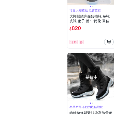
可愛大蝴蝶結 氣質皮鞋
大蝴蝶結亮面短襪靴 短靴
皮靴 靴子 靴 中筒靴 童鞋 女
童 兒童 橘魔法 現貨【BB86
820
$
93】
活動
券
補貨中
冬季戶外活動的最佳戰靴
絎縫線條鬆緊鞋帶高筒雪靴