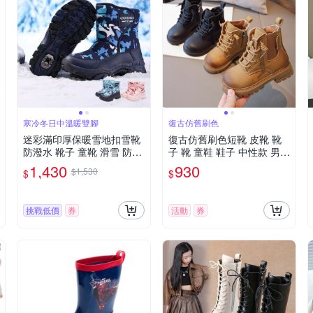
寒冷冬日中溫暖雙腳
復古仿舊刷色
迷彩滿印厚保暖雪地扣雪靴
復古仿舊刷色短靴 皮靴 靴
防潑水 靴子 童靴 滑雪 防雪
子 靴 童鞋 鞋子 中性款 男童
童鞋 女童 男童 大童 兒童 童
女童 兒童 童裝 橘魔法 現貨
1,430
930
$1,530
$
$
裝 保暖 防寒 橘魔法 現貨
【BB8938】
【BB8922】
挑戰低價
券
活動
券