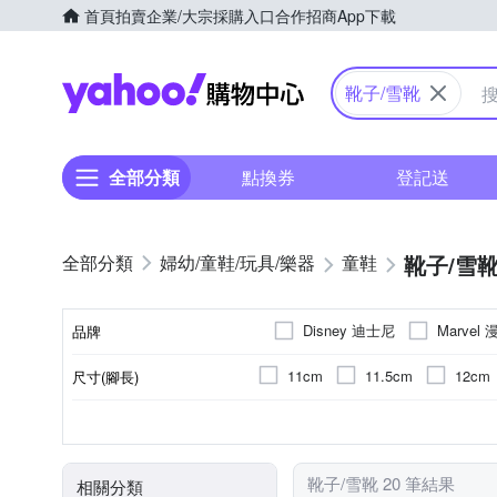
首頁
拍賣
企業/大宗採購入口
合作招商
App下載
Yahoo購物中心
靴子/雪靴
全部分類
點換券
登記送
靴子/雪
婦幼/童鞋/玩具/樂器
童鞋
Disney 迪士尼
Marvel 
品牌
11cm
11.5cm
12cm
尺寸(腳長)
品牌名稱
17.5cm
18cm
18.5c
女童
正常
依吊牌標示
靴子
男童
偏大
童鞋
合成橡膠/樹膠
偏小
雨鞋
顏色
適用性別
版型
鞋面材質
款式
23.5cm
24cm
24.5c
靴子/雪靴 20 筆結果
相關分類