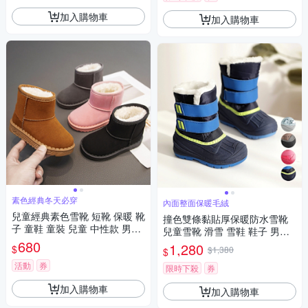
加入購物車
加入購物車
素色經典冬天必穿
內面整面保暖毛絨
兒童經典素色雪靴 短靴 保暖 靴
撞色雙條黏貼厚保暖防水雪靴
子 童鞋 童裝 兒童 中性款 男童
兒童雪靴 滑雪 雪鞋 鞋子 男童
女童【BB7024】
680
女童 日本 韓國
1,280
$
$1,380
$
活動
券
限時下殺
券
加入購物車
加入購物車