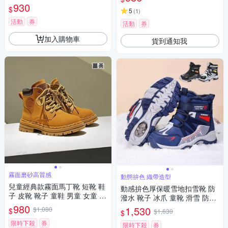
童 童裝 橘魔法 現貨【BB893
930
$
5
(
1
)
8】
活動
券
活動
券
加入購物車
貨到通知我
霧面磨砂高質感
動態拚色 織帶造型
兒童經典款霧面馬丁靴 短靴 鞋
動感拚色厚保暖雪地扣雪靴 防
子 皮靴 靴子 童鞋 男童 女童 兒
潑水 靴子 冰爪 童靴 滑雪 防雪
童 童鞋 橘魔法 現貨【BB893
980
童鞋 男童 大童 兒童 防寒 日本
1,530
$1,080
$
$1,630
$
0】
橘魔法 現貨【BB8940】
限時下殺
券
限時下殺
券