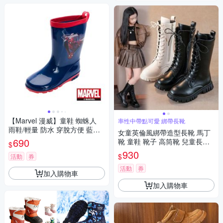
【Marvel 漫威】童鞋 蜘蛛人
率性中帶點可愛 綁帶長靴
雨鞋/輕量 防水 穿脫方便 藍紅
女童英倫風綁帶造型長靴 馬丁
(MNKL55376)
690
靴 童鞋 靴子 高筒靴 兒童長靴
$
公主長靴 鞋子 橘魔法 現貨【B
930
$
活動
券
B9156】
活動
券
加入購物車
加入購物車