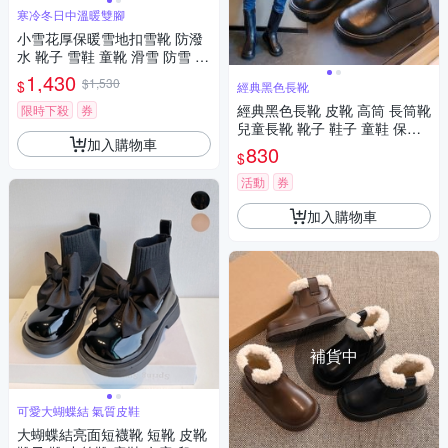
寒冷冬日中溫暖雙腳
小雪花厚保暖雪地扣雪靴 防潑
水 靴子 雪鞋 童靴 滑雪 防雪 冰
爪 防潑水 兒童雪靴 日本 兒童
1,430
$1,530
$
經典黑色長靴
女童 男童 大童 橘魔法 現貨【B
B8923】
經典黑色長靴 皮靴 高筒 長筒靴
限時下殺
券
兒童長靴 靴子 鞋子 童鞋 保暖
加入購物車
女童 兒童 大童 橘魔法 現貨【B
830
$
B8942】
活動
券
加入購物車
補貨中
可愛大蝴蝶結 氣質皮鞋
大蝴蝶結亮面短襪靴 短靴 皮靴