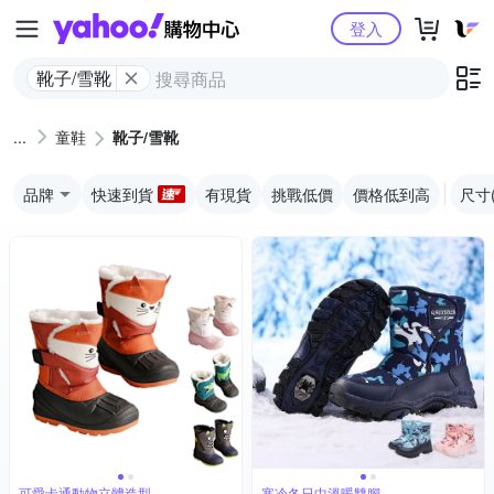
Yahoo購物中心
登入
靴子/雪靴
童鞋
靴子/雪靴
品牌
快速到貨
有現貨
挑戰低價
價格低到高
尺寸
可愛卡通動物立體造型
寒冷冬日中溫暖雙腳