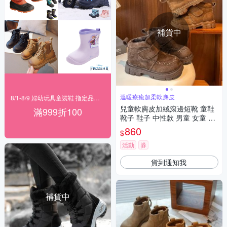
補貨中
溫暖療癒超柔軟麂皮
8/1-8/9 婦幼玩具童裝鞋 指定品滿999折100
兒童軟麂皮加絨滾邊短靴 童鞋
滿999折100
靴子 鞋子 中性款 男童 女童 橘
魔法 現貨【BB9146】
860
$
活動
券
貨到通知我
補貨中