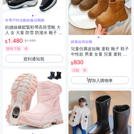
冬季戶外活動的最佳戰靴
絎縫線條鬆緊鞋帶高筒雪靴 大
人 女 大童 防雪 防潑水 靴子 滑
雪 雪鞋 寒流 保暖 日本 韓國 橘
1,480
$1,580
$
經典短筒短靴
魔法 現貨【BB9175】
兒童仿麂皮短靴 童鞋 靴子 鞋子
限時下殺
券
中性款 男童 女童 兒童 童鞋 橘
貨到通知我
魔法 現貨 【BB8952】
830
$
活動
券
加入購物車