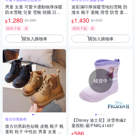
男童 女童 可愛卡通動物厚保暖
迷彩滿印厚保暖雪地扣雪靴 防
防水雪靴 兒童 雪靴 韓國 日本
潑水 靴子 童靴 滑雪 防雪 童鞋
滑雪 雪鞋 鞋子 童裝 童鞋
女童 男童 大童 兒童 童裝 保暖
1,280
1,430
$1,380
$1,530
$
$
防寒 橘魔法 現貨【BB8922】
限時下殺
券
限時下殺
券
加入購物車
加入購物車
補貨中
復古仿舊刷色
【Disney 迪士尼】冰雪奇緣2
童雨鞋-紫/FNKL41497
復古仿舊刷色短靴 皮靴 靴子 靴
童鞋 鞋子 中性款 男童 女童 兒
586
$