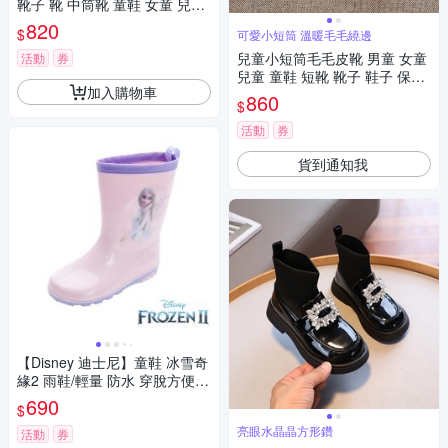
靴子 靴 中筒靴 童鞋 女童 兒童
橘魔法 現貨【BB8693】
820
$
可愛小短筒 溫暖毛毛繞邊
兒童小短筒毛毛皮靴 男童 女童
活動
券
兒童 童鞋 短靴 靴子 鞋子 保暖
加入購物車
橘魔法 現貨【BB9159】
860
$
活動
券
貨到通知我
【Disney 迪士尼】童鞋 冰雪奇
緣2 雨鞋/輕量 防水 穿脫方便
粉紫(FNKL51477)
690
$
亮眼水晶晶方形鑽
活動
券