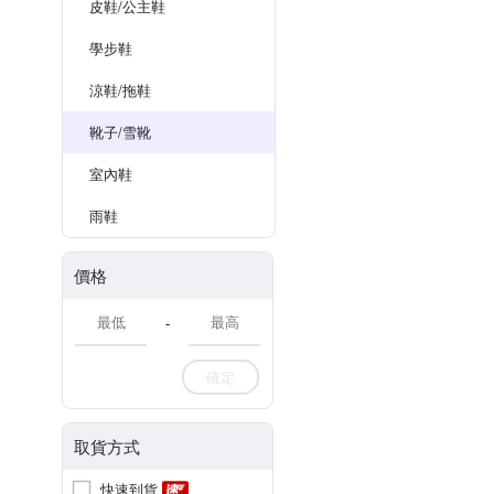
皮鞋/公主鞋
學步鞋
涼鞋/拖鞋
靴子/雪靴
室內鞋
雨鞋
價格
-
確定
取貨方式
快速到貨