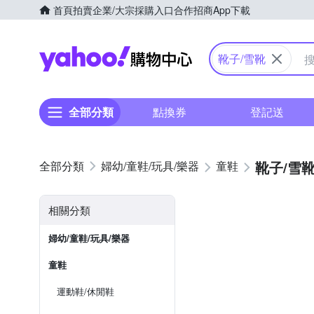
首頁
拍賣
企業/大宗採購入口
合作招商
App下載
Yahoo購物中心
靴子/雪靴
全部分類
點換券
登記送
靴子/雪
婦幼/童鞋/玩具/樂器
童鞋
相關分類
婦幼/童鞋/玩具/樂器
童鞋
運動鞋/休閒鞋