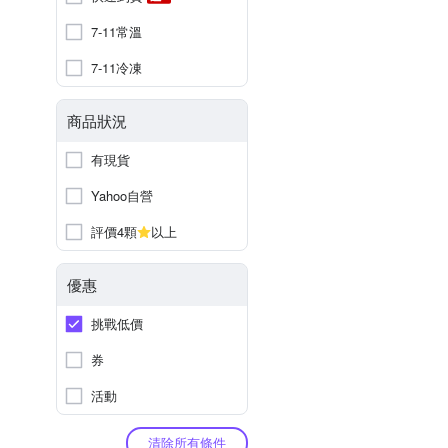
7-11常溫
7-11冷凍
商品狀況
有現貨
Yahoo自營
評價4顆
以上
優惠
挑戰低價
券
活動
清除所有條件