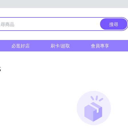
搜尋
必逛好店
刷卡/超取
會員專享
靴