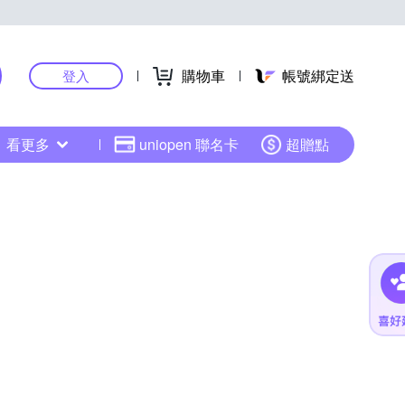
購物車
帳號綁定送
登入
看更多
uniopen 聯名卡
超贈點