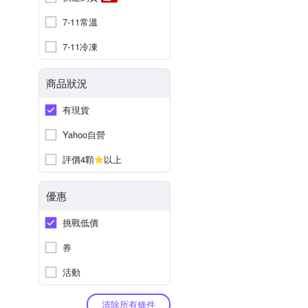
7-11常溫
7-11冷凍
商品狀況
有現貨
Yahoo自營
評價4顆
以上
優惠
挑戰低價
券
活動
清除所有條件