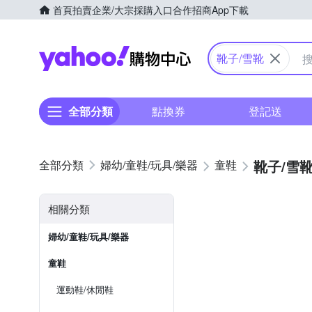
首頁
拍賣
企業/大宗採購入口
合作招商
App下載
Yahoo購物中心
靴子/雪靴
全部分類
點換券
登記送
靴子/雪
婦幼/童鞋/玩具/樂器
童鞋
相關分類
婦幼/童鞋/玩具/樂器
童鞋
運動鞋/休閒鞋