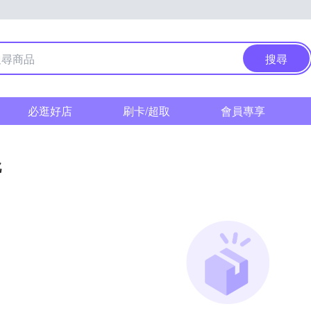
搜尋
必逛好店
刷卡/超取
會員專享
靴