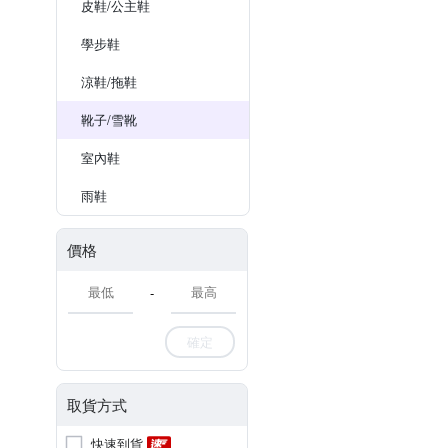
皮鞋/公主鞋
學步鞋
涼鞋/拖鞋
靴子/雪靴
室內鞋
雨鞋
價格
-
確定
取貨方式
快速到貨