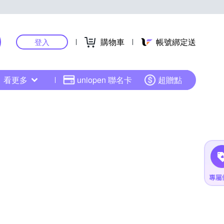
購物車
帳號綁定送
登入
看更多
uniopen 聯名卡
超贈點