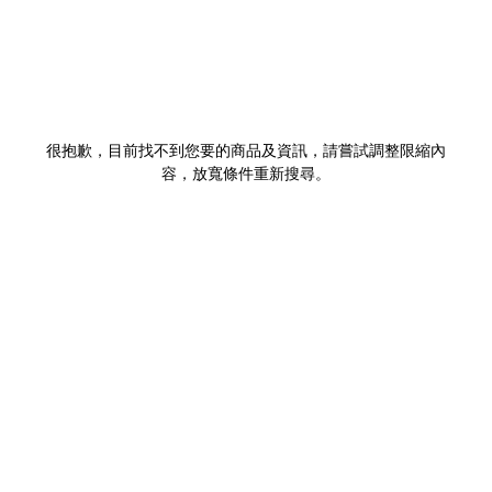
很抱歉，目前找不到您要的商品及資訊，請嘗試調整限縮內
容，放寬條件重新搜尋。