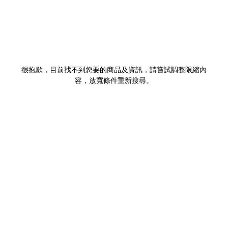
很抱歉，目前找不到您要的商品及資訊，請嘗試調整限縮內
容，放寬條件重新搜尋。