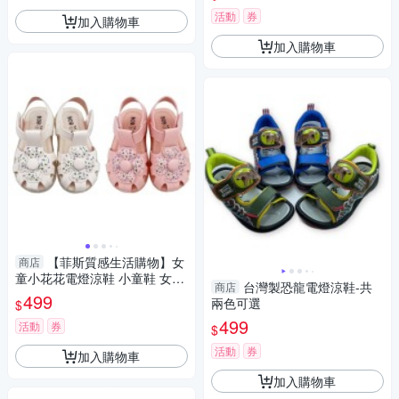
寶鞋 燈鞋
活動
券
加入購物車
加入購物車
【菲斯質感生活購物】女
商店
童小花花電燈涼鞋 小童鞋 女童
台灣製恐龍電燈涼鞋-共
商店
鞋 寶寶鞋 燈鞋 涼鞋 嬰幼鞋 童
499
兩色可選
$
鞋 女小童
499
活動
券
$
活動
券
加入購物車
加入購物車