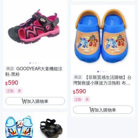
GOODYEAR大童機能涼
商店
鞋-黑粉
【菲斯質感生活購物】台
商店
590
灣製救援小隊波力涼拖鞋 布希
$
鞋 MIT童鞋 男童鞋 救援小英雄
590
活動
券
$
羅尹 台灣製
活動
券
加入購物車
加入購物車