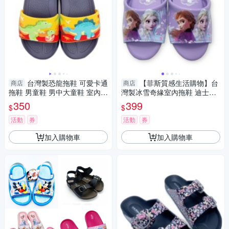
台灣製恐龍拖鞋 可愛卡通
【菲斯質感生活購物】台
商店
商店
拖鞋 男童鞋 男中大童鞋 室內拖
灣製冰雪奇緣室內拖鞋 迪士尼
室外拖
公主 DISNEY 浴室拖鞋 陽台拖
350
399
$
$
鞋 女大童
活動
券
活動
券
加入購物車
加入購物車