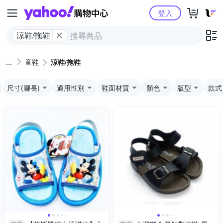
Yahoo購物中心
登入
涼鞋/拖鞋
童鞋
涼鞋/拖鞋
尺寸(腳長)
適用性別
鞋面材質
顏色
版型
款式