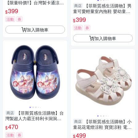
【限量特價!!】台灣製卡通涼拖
【菲斯質感生活購物】男
商店
鞋 多款可選 蜘蛛人 冰雪奇緣
399
童可愛輕量室內拖鞋 嬰幼童鞋
$
中大童鞋
中大童 童鞋 保暖拖鞋 透氣拖鞋
399
活動
券
$
防滑拖鞋
活動
券
加入購物車
加入購物車
【菲斯質感生活購物】台
商店
灣製超人力霸王特利卡洞洞鞋
【菲斯質感生活購物】小
商店
童鞋 嬰幼童鞋 嬰幼鞋 涼鞋 男
470
童花花電燈涼鞋 寶寶涼鞋 電燈
$
大童 男童鞋
涼鞋 童鞋 卡通童鞋 女童鞋 寶
499
活動
券
$