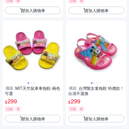
活動
券
活動
券
加入購物車
加入購物車
MIT天竺鼠車車拖鞋-兩色
台灣製女童拖鞋 特價款 !
商店
商店
可選
出清不退換
299
299
$
$
活動
券
活動
券
加入購物車
加入購物車