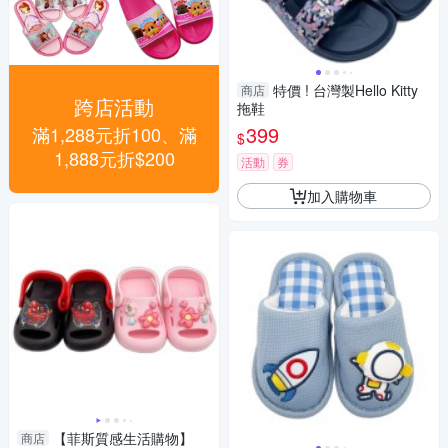
特價 ! 台灣製Hello Kitty
商店
跨店活動
拖鞋
399
滿1,288元折100、滿
$
1,888元折$200
活動
券
加入購物車
【菲斯質感生活購物】
商店