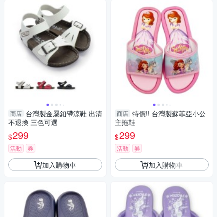
台灣製金屬釦帶涼鞋 出清
特價!! 台灣製蘇菲亞小公
商店
商店
不退換 三色可選
主拖鞋
299
299
$
$
活動
券
活動
券
加入購物車
加入購物車