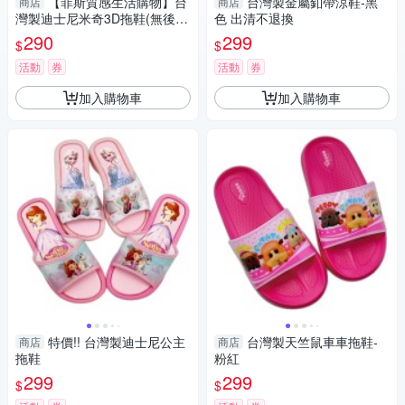
【菲斯質感生活購物】台
台灣製金屬釦帶涼鞋-黑
商店
商店
灣製迪士尼米奇3D拖鞋(無後
色 出清不退換
帶) 男童鞋 女童鞋 迪士尼 disn
290
299
$
$
ey 拖鞋 涼鞋
活動
券
活動
券
加入購物車
加入購物車
特價!! 台灣製迪士尼公主
台灣製天竺鼠車車拖鞋-
商店
商店
拖鞋
粉紅
299
299
$
$