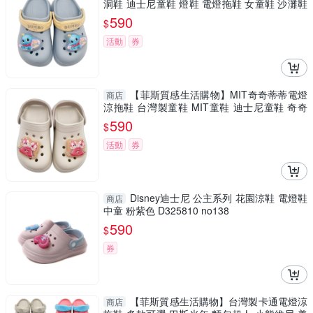
洞鞋 迪士尼童鞋 燈鞋 電燈拖鞋 女童鞋 沙灘鞋
Dumbo
590
$
活動
券
【菲斯質感生活購物】MIT奇奇蒂蒂電燈
商店
涼拖鞋 台灣製童鞋 MIT童鞋 迪士尼童鞋 奇奇
蒂蒂童鞋
590
$
活動
券
Disney迪士尼 公主系列 花園涼鞋 電燈鞋
商店
中童 粉紫色 D325810 no138
590
$
券
【菲斯質感生活購物】台灣製卡通電燈涼
商店