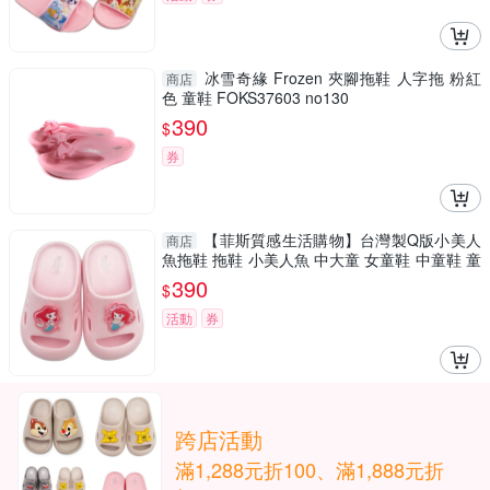
冰雪奇緣 Frozen 夾腳拖鞋 人字拖 粉紅
商店
色 童鞋 FOKS37603 no130
390
$
券
【菲斯質感生活購物】台灣製Q版小美人
商店
魚拖鞋 拖鞋 小美人魚 中大童 女童鞋 中童鞋 童
鞋
390
$
活動
券
跨店活動
滿1,288元折100、滿1,888元折