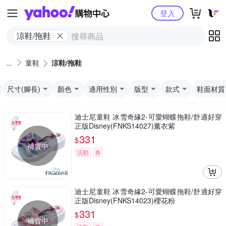
Yahoo購物中心
登入
涼鞋/拖鞋
童鞋
涼鞋/拖鞋
尺寸(腳長)
顏色
適用性別
版型
款式
鞋面材質
迪士尼童鞋 冰雪奇緣2-可愛蝴蝶拖鞋/舒適好穿
正版Disney(FNKS14027)薰衣紫
331
$
補貨中
活動
券
迪士尼童鞋 冰雪奇緣2-可愛蝴蝶拖鞋/舒適好穿
正版Disney(FNKS14023)櫻花粉
331
$
補貨中