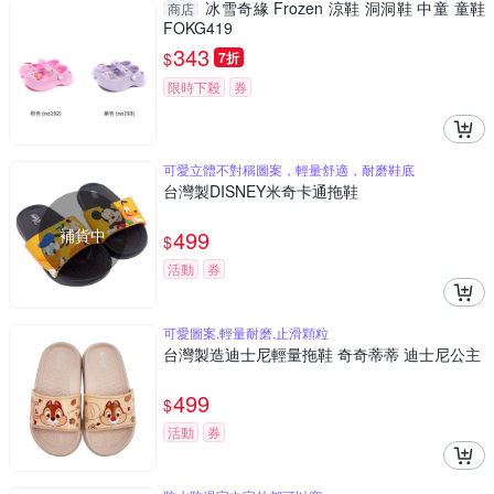
冰雪奇緣 Frozen 涼鞋 洞洞鞋 中童 童鞋
商店
FOKG419
343
$
7折
限時下殺
券
可愛立體不對稱圖案，輕量舒適，耐磨鞋底
台灣製DISNEY米奇卡通拖鞋
補貨中
499
$
活動
券
可愛圖案,輕量耐磨,止滑顆粒
台灣製造迪士尼輕量拖鞋 奇奇蒂蒂 迪士尼公主
499
$
活動
券