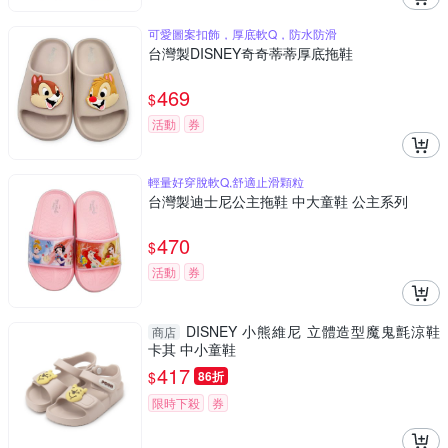
可愛圖案扣飾，厚底軟Q，防水防滑
台灣製DISNEY奇奇蒂蒂厚底拖鞋
469
$
活動
券
輕量好穿脫軟Q,舒適止滑顆粒
台灣製迪士尼公主拖鞋 中大童鞋 公主系列
470
$
活動
券
DISNEY 小熊維尼 立體造型魔鬼氈涼鞋
商店
卡其 中小童鞋
417
$
86折
限時下殺
券