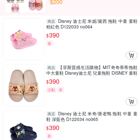
$200
Disney 迪士尼 米妮/黛西 拖鞋 中童 童鞋
商店
粉紅色 D122033 no064
390
$
券
【菲斯質感生活購物】MIT奇奇蒂蒂拖鞋
商店
中大童鞋 Disney迪士尼 兒童拖鞋 DISNEY 童鞋
迪士尼童鞋
390
$
活動
券
Disney 迪士尼 米奇/唐老鴨 拖鞋 中童 童
商店
鞋 深藍色 D122034 no065
390
$
券