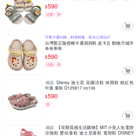
鞋 MIT
590
$
活動
券
可愛卡通扣飾，鞋身輕量，防水止滑設計
台灣製正版授權卡通洞洞鞋 皮卡丘 動物方城市
奇奇蒂蒂
590
$
活動
券
Disney 迪士尼 花園涼鞋 休閒鞋 粉紅色
商店
中童 童鞋 D125817 no136
590
$
券
【菲斯質感生活購物】MIT小美人魚電燈
商店
涼拖鞋 嬰幼童鞋 迪士尼童鞋 電燈鞋 DISNEY