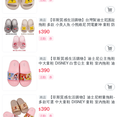
【菲斯質感生活購物】台灣製迪士尼護趾
商店
拖鞋 多款 小美人魚 小熊維尼 閃電麥坤 童鞋 防
水拖鞋
390
$
活動
券
【菲斯質感生活購物】迪士尼公主拖鞋
商店
中大童鞋 DISNEY 白雪公主 童鞋 室內拖鞋 迪
士尼童鞋 中童鞋
390
$
活動
券
【菲斯質感生活購物】迪士尼輕量拖鞋-
商店
多款可選 中大童鞋 DISNEY 童鞋 室內拖鞋 迪
士尼童鞋 台灣製
390
$
活動
券