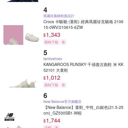
瑪麗珍風格鞋面設計
Crocs 卡駱馳 (童鞋) 經典瑪麗珍克駱格 2106
15-0WV/210615-6ZW
1,343
$
限時下殺
券
familyshoes
KANGAROOS RUNSKY 千禧復古跑鞋 米 KK
52101 大童鞋
1,012
$
限時下殺
券
New Balance官方旗艦店
【New Balance】童鞋_中性_白銀色(21.5-25
cm)_GZ530SB1-W楦
1,744
$
活動
券