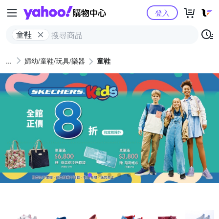
Yahoo購物中心
登入
童鞋
婦幼/童鞋/玩具/樂器
童鞋