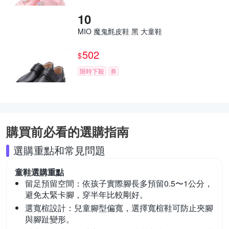
MIO 魔鬼氈皮鞋 黑 大童鞋
502
$
限時下殺
券
購買前必看的選購指南
選購重點和常見問題
童鞋
選購重點
留足預留空間：
依孩子實際腳長多預留0.5〜1公分，
避免太緊卡腳，穿半年比較剛好。
選寬楦設計：
兒童腳型偏寬，選擇寬楦鞋可防止夾腳
與腳趾變形。