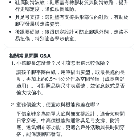
鞋底防滑波紋：
鞋底需有橡膠材質與防滑紋路，提升
行走穩定度，降低跌倒風險。
具足弓支撐：
選鞋墊有支撐拱形部位的鞋款，有助於
腳型發展與走路姿勢。
後跟要硬挺：
後跟穩定設計可防止腳踝外翻，走路不
易扭傷，特別適合學步孩童。
相關常見問題 Q&A
小孩腳長怎麼量？尺寸該怎麼選比較保險？
讓孩子腳平踩白紙，用筆描出腳型，取最長處的長
度，再加上約0.5〜1公分作為空間預留（成長與舒
適用）。可對照品牌尺寸表選號，並留意款式是否
偏大或偏小。
童鞋價差大，便宜款與機能鞋差在哪？
平價童鞋多為簡單大底與無支撐設計，適合短時間
日常穿著。中高價機能鞋通常具足弓支撐、防滑
底、透氣網布等功能，更適合戶外活動與長時間穿
搭，能保護腳部發育。