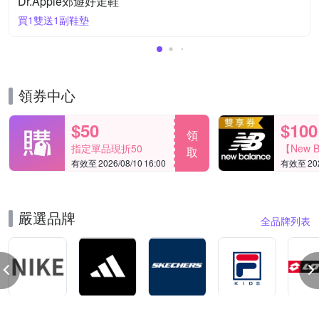
Dr.Apple郊遊好走鞋
買1雙送1副鞋墊
領券中心
$50
$100
領
指定單品現折50
【New B
取
有效至 2026/08/10 16:00
有效至 2026
券】單筆滿
嚴選品牌
全品牌列表