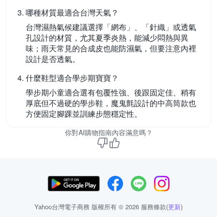
哪種材質最適合台灣天氣？
台灣濕熱氣候建議選擇「網布」、「針織」或透氣
孔設計的材質，尤其夏季炎熱，能減少悶熱與異
味；雨天常見的合成皮也能防濕氣，但要注意內裡
設計是否透氣。
什麼鞋型適合學步期寶寶？
學步期小童適合選有包覆性強、後跟固定佳、稍有
厚底但不過硬的學步鞋，魔鬼氈設計的中高筒款也
方便固定腳踝並訓練步態穩定性。
你對AI購物指南內容滿意嗎？
Yahoo台灣電子商務 版權所有 © 2026 服務條款(
更新
)