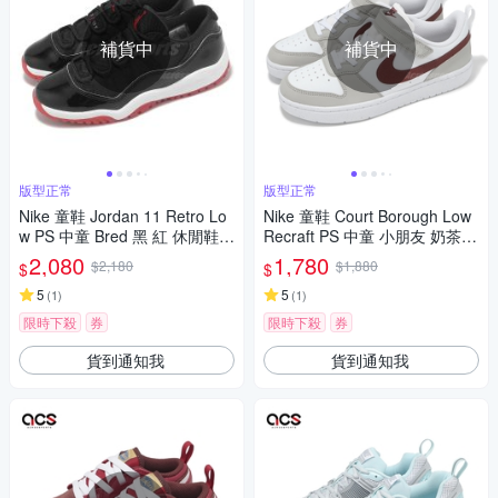
補貨中
補貨中
版型正常
版型正常
Nike 童鞋 Jordan 11 Retro Lo
Nike 童鞋 Court Borough Low
w PS 中童 Bred 黑 紅 休閒鞋 A
Recraft PS 中童 小朋友 奶茶色
J11 FV5116-006
紅 休閒鞋 FZ4522-100
2,080
1,780
$2,180
$1,880
$
$
5
5
(
1
)
(
1
)
限時下殺
券
限時下殺
券
貨到通知我
貨到通知我