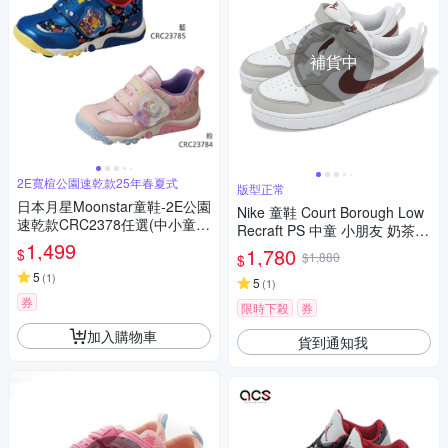
補貨中
2E寬楦公園速乾款25年春夏式
版型正常
日本月星Moonstar童鞋-2E公園
Nike 童鞋 Court Borough Low
速乾款CRC2378任選(中小童
Recraft PS 中童 小朋友 奶茶色
段)15~19cm
1,499
紅 休閒鞋 FZ4522-100
1,780
$
$1,880
$
5
(
1
)
5
(
1
)
券
限時下殺
券
加入購物車
貨到通知我