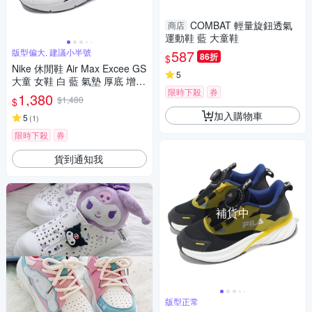
COMBAT 輕量旋鈕透氣
商店
運動鞋 藍 大童鞋
版型偏大, 建議小半號
587
86折
$
Nike 休閒鞋 Air Max Excee GS
5
大童 女鞋 白 藍 氣墊 厚底 增高
限時下殺
券
運動鞋 FB3058-100
1,380
$1,480
$
加入購物車
5
(
1
)
限時下殺
券
貨到通知我
補貨中
版型正常