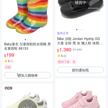
補貨中
版型正常
Nike 涼鞋 Jordan Hydrip GS
大童 女鞋 黑 灰 懶人鞋 休閒鞋
Baby童衣 兒童雨鞋防水雨靴 男
HF5981-001
女童雨鞋 88153
1,380
$1,480
$
199
$
5
(
2
)
5
(
1
)
限時下殺
券
活動
貨到通知我
加入購物車