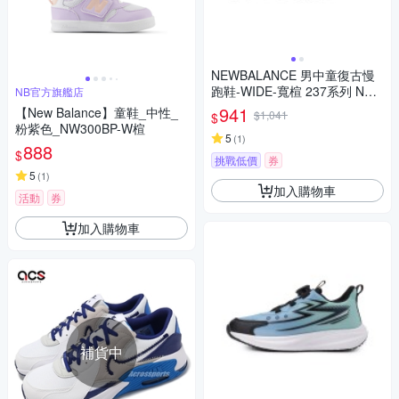
NEWBALANCE 男中童復古慢
跑鞋-WIDE-寬楦 237系列 NB P
NB官方旗艦店
H237HN 丈青白
941
【New Balance】童鞋_中性_
$1,041
$
粉紫色_NW300BP-W楦
5
(
1
)
888
$
挑戰低價
券
5
(
1
)
加入購物車
活動
券
加入購物車
補貨中