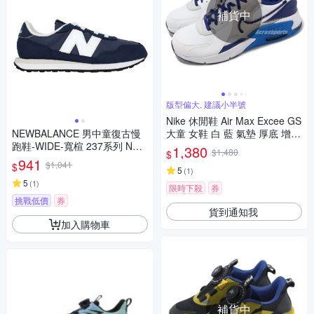
補貨中
版型偏大, 建議小半號
Nike 休閒鞋 Air Max Excee GS
NEWBALANCE 男中童復古慢
大童 女鞋 白 藍 氣墊 厚底 增高
跑鞋-WIDE-寬楦 237系列 NB P
運動鞋 FB3058-100
1,380
$1,480
$
H237HN 丈青白
941
$1,041
$
5
(
1
)
5
(
1
)
限時下殺
券
挑戰低價
券
貨到通知我
加入購物車
補貨中