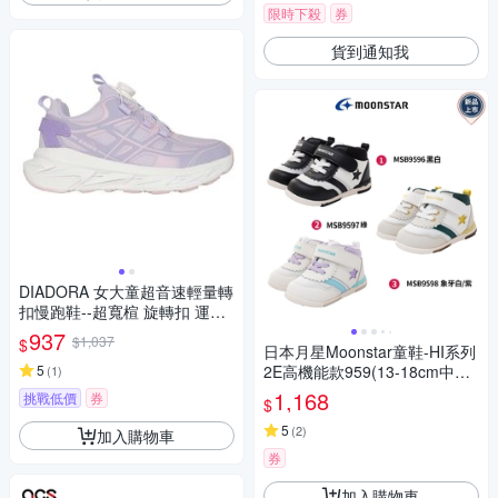
限時下殺
券
貨到通知我
DIADORA 女大童超音速輕量轉
扣慢跑鞋--超寬楦 旋轉扣 運動
童鞋 DA13513 紫粉
937
$1,037
$
日本月星Moonstar童鞋-HI系列
5
2E高機能款959(13-18cm中小
(
1
)
童段)櫻桃家
1,168
挑戰低價
券
$
5
(
2
)
加入購物車
券
加入購物車