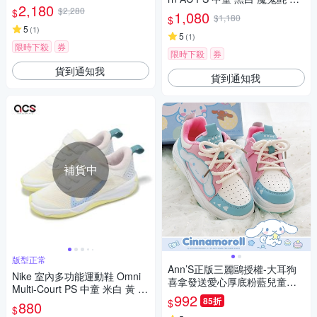
820-005
2,180
$2,280
氣 緩衝 小朋友 運動鞋 401519
$
1,080
$1,180
$
01
5
(
1
)
5
(
1
)
限時下殺
券
限時下殺
券
貨到通知我
貨到通知我
補貨中
版型正常
Ann’S正版三麗鷗授權-大耳狗
Nike 室內多功能運動鞋 Omni
喜拿發送愛心厚底粉藍兒童球
Multi-Court PS 中童 米白 黃 排
鞋-藍
992
球鞋 童鞋 DM9026-101
85折
$
880
$