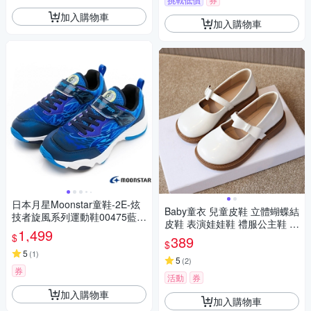
加入購物車
加入購物車
日本月星Moonstar童鞋-2E-炫
Baby童衣 兒童皮鞋 立體蝴蝶結
技者旋風系列運動鞋00475藍
皮鞋 表演娃娃鞋 禮服公主鞋 女
(中大童段)
1,499
童黑白皮鞋 花童鞋 11837
$
389
$
5
(
1
)
5
(
2
)
券
活動
券
加入購物車
加入購物車