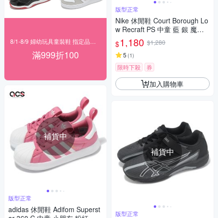
版型正常
Nike 休閒鞋 Court Borough Lo
w Recraft PS 中童 藍 銀 魔鬼
氈 DV5457-135
1,180
8/1-8/9 婦幼玩具童裝鞋 指定品滿999折100
$1,280
$
滿999折100
5
(
1
)
限時下殺
券
加入購物車
補貨中
補貨中
版型正常
adidas 休閒鞋 Adifom Superst
版型正常