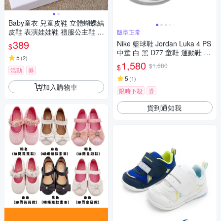
Baby童衣 兒童皮鞋 立體蝴蝶結
皮鞋 表演娃娃鞋 禮服公主鞋 女
版型正常
童黑白皮鞋 花童鞋 11837
389
Nike 籃球鞋 Jordan Luka 4 PS
$
中童 白 黑 D77 童鞋 運動鞋 HJ
5
(
2
)
5226-101
1,580
$1,680
$
活動
券
5
(
1
)
加入購物車
限時下殺
券
貨到通知我