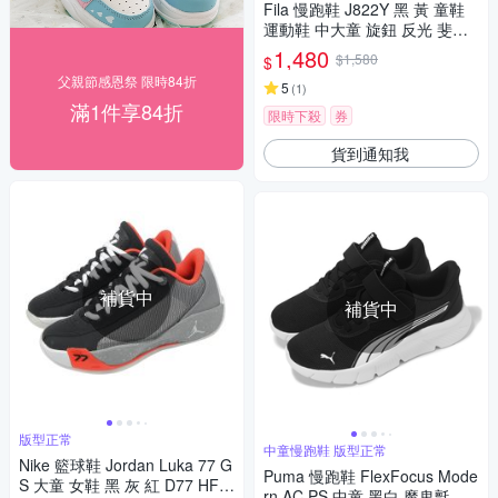
Fila 慢跑鞋 J822Y 黑 黃 童鞋
運動鞋 中大童 旋鈕 反光 斐樂
3J822Y091
1,480
$1,580
$
父親節感恩祭 限時84折
5
(
1
)
滿1件享84折
限時下殺
券
貨到通知我
補貨中
補貨中
版型正常
中童慢跑鞋 版型正常
Nike 籃球鞋 Jordan Luka 77 G
Puma 慢跑鞋 FlexFocus Mode
S 大童 女鞋 黑 灰 紅 D77 HF0
rn AC PS 中童 黑白 魔鬼氈 透