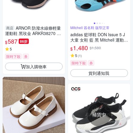
ARNOR 防潑水線條輕量
Mitchell 簽名鞋 版型正常
商店
運動鞋 黑玫金 ARKR38270 大
adidas 籃球鞋 DON Issue 5 J
童鞋
587
大童 女鞋 藍 黑 Mitchell 運動鞋
86折
$
愛迪達 IE8340
1,480
$1,580
$
5
5
(
1
)
限時下殺
券
限時下殺
券
加入購物車
貨到通知我
補貨中