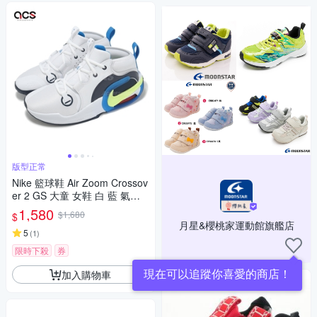
版型正常
Nike 籃球鞋 Air Zoom Crossov
er 2 GS 大童 女鞋 白 藍 氣墊
運動鞋 FB2689-103
1,580
$1,680
$
月星&櫻桃家運動館旗艦店
5
(
1
)
限時下殺
券
現在可以追蹤你喜愛的商店！
加入購物車