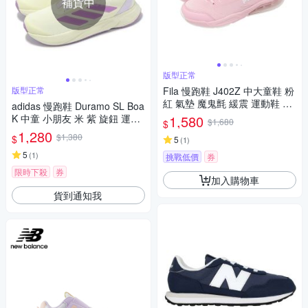
補貨中
版型正常
版型正常
Fila 慢跑鞋 J402Z 中大童鞋 粉
紅 氣墊 魔鬼氈 緩震 運動鞋 3J
adidas 慢跑鞋 Duramo SL Boa
402Z559
K 中童 小朋友 米 紫 旋鈕 運動
1,580
$1,680
$
鞋 愛迪達 IE9102
1,280
$1,380
$
5
(
1
)
5
(
1
)
挑戰低價
券
限時下殺
券
加入購物車
貨到通知我