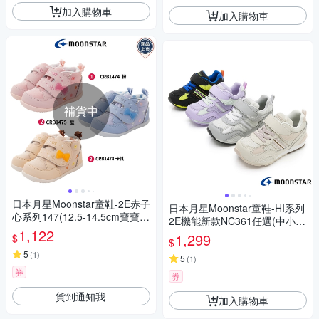
加入購物車
加入購物車
補貨中
日本月星Moonstar童鞋-2E赤子
日本月星Moonstar童鞋-HI系列
心系列147(12.5-14.5cm寶寶
2E機能新款NC361任選(中小童
段)櫻桃家
1,122
段)
1,299
$
$
5
(
1
)
5
(
1
)
券
券
貨到通知我
加入購物車