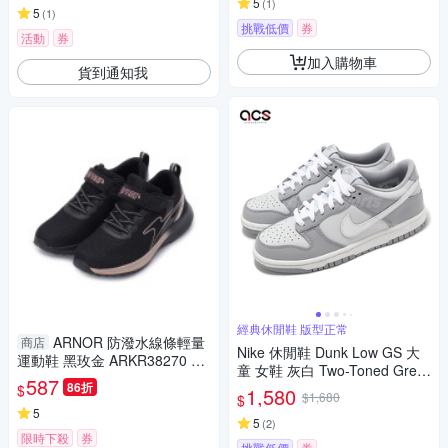
5
(
1
)
5
(
1
)
挑戰低價
券
活動
券
加入購物車
貨到通知我
經典休閒鞋 版型正常
ARNOR 防潑水線條輕量
商店
Nike 休閒鞋 Dunk Low GS 大
運動鞋 黑玫金 ARKR38270 大
童 女鞋 灰白 Two-Toned Grey
童鞋
587
86折
運動鞋 DH9765-001
$
1,580
$1,680
$
5
5
(
2
)
限時下殺
券
挑戰低價
券