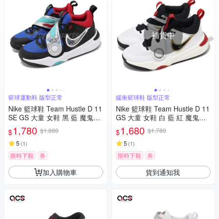
補貨中
籃球運動鞋 版型正常
緩衝籃球鞋 版型正常
Nike 籃球鞋 Team Hustle D 11
Nike 籃球鞋 Team Hustle D 11
SE GS 大童 女鞋 黑 藍 魔鬼氈
GS 大童 女鞋 白 藍 紅 魔鬼氈
FJ1390-001
運動鞋 DV8996-104
1,780
1,680
$1,880
$1,780
$
$
5
5
(
1
)
(
1
)
限時下殺
券
限時下殺
券
加入購物車
貨到通知我