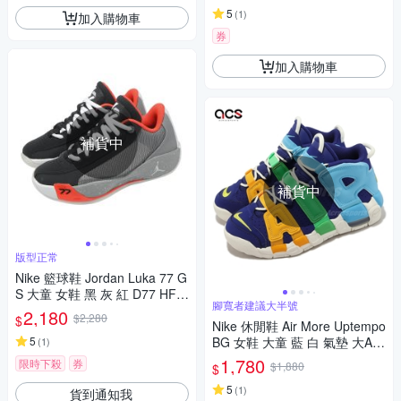
5
(
1
)
加入購物車
券
加入購物車
補貨中
補貨中
版型正常
Nike 籃球鞋 Jordan Luka 77 G
S 大童 女鞋 黑 灰 紅 D77 HF0
腳寬者建議大半號
820-005
2,180
$2,280
$
Nike 休閒鞋 Air More Uptempo
5
BG 女鞋 大童 藍 白 氣墊 大Air
(
1
)
萬花筒 FJ0693-455
1,780
限時下殺
券
$1,880
$
5
(
1
)
貨到通知我