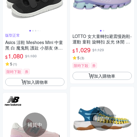
版型正常
LOTTO 女大童轉扣避震慢跑鞋-
運動 童鞋 旋轉扣 反光 休閒 LT
Asics 涼鞋 Meshoes Mini 中童
5AKR9867 紫粉白水藍
黑 白 魔鬼氈 護趾 小朋友 休閒
1,029
$1,129
$
鞋 亞瑟士 1144A365002
1,080
$1,180
$
5
(
3
)
5
(
1
)
限時下殺
券
限時下殺
券
加入購物車
加入購物車
補貨中
補貨中