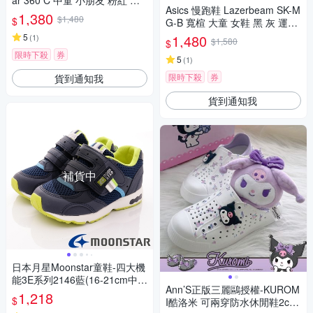
ar 360 C 中童 小朋友 粉紅 白
Asics 慢跑鞋 Lazerbeam SK-M
愛迪達 JH5189
1,380
$1,480
$
G-B 寬楦 大童 女鞋 黑 灰 運動
鞋 魔鬼氈 亞瑟士 1154A21100
5
1,480
(
1
)
$1,580
$
1
限時下殺
券
5
(
1
)
限時下殺
券
貨到通知我
貨到通知我
補貨中
日本月星Moonstar童鞋-四大機
能3E系列2146藍(16-21cm中小
Ann’S正版三麗鷗授權-KUROM
童段)櫻桃家
1,218
$
I酷洛米 可兩穿防水休閒鞋2cm-