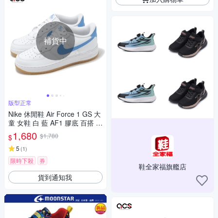
補貨中
版型正常
Nike 休閒鞋 Air Force 1 GS 大
童 女鞋 白 藍 AF1 膠底 百搭 F
V5948-115
1,680
$1,780
$
5
(
1
)
限時下殺
券
鞋全家福旗艦店
貨到通知我