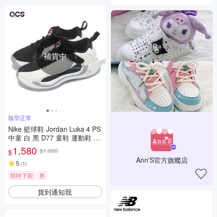
補貨中
版型正常
Nike 籃球鞋 Jordan Luka 4 PS
中童 白 黑 D77 童鞋 運動鞋 HJ
5226-101
1,580
$1,680
$
Ann'S官方旗艦店
5
(
1
)
限時下殺
券
貨到通知我