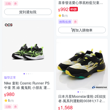
喜拿發送愛心厚底粉藍兒童球
活動
券
鞋-藍
992
85折
$
貨到通知我
5
(
1
)
挑戰低價
券
加入購物車
版型正常
Nike 童鞋 Cosmic Runner PS
中童 黑 綠 魔鬼氈 小朋友 運動
鞋 HM4400-005
980
$
日本月星Moonstar童鞋-2E炫技
5
者-風系列運動鞋00381(17-23c
(
1
)
m中大童段)櫻桃家
1,568
活動
券
$