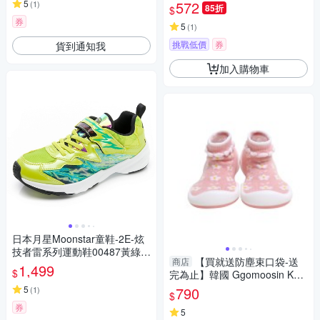
白
5
572
(
1
)
85折
$
券
5
(
1
)
挑戰低價
券
貨到通知我
加入購物車
日本月星Moonstar童鞋-2E-炫
技者雷系列運動鞋00487黃綠
【買就送防塵束口袋-送
商店
(中大童段)
1,499
$
完為止】韓國 Ggomoosin Kom
uello 學步襪鞋-粉紅小花園
5
790
(
1
)
$
券
5