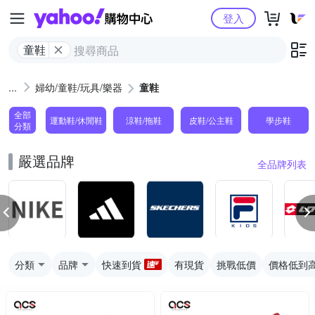
Yahoo購物中心
登入
童鞋
婦幼/童鞋/玩具/樂器
童鞋
全部
運動鞋/休閒鞋
涼鞋/拖鞋
皮鞋/公主鞋
學步鞋
分類
嚴選品牌
全品牌列表
分類
品牌
快速到貨
有現貨
挑戰低價
價格低到