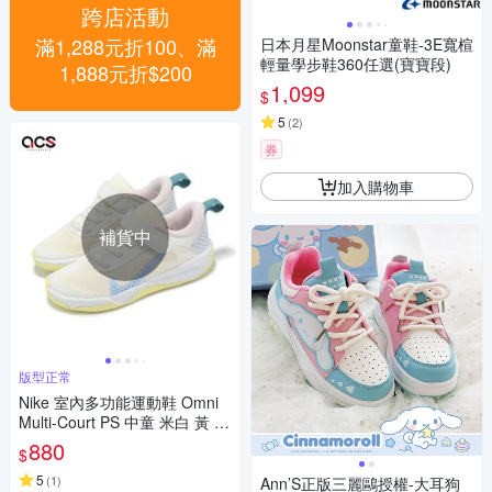
跨店活動
滿1,288元折100、滿
日本月星Moonstar童鞋-3E寬楦
輕量學步鞋360任選(寶寶段)
1,888元折$200
1,099
$
5
(
2
)
券
加入購物車
補貨中
版型正常
Nike 室內多功能運動鞋 Omni
Multi-Court PS 中童 米白 黃 排
球鞋 童鞋 DM9026-101
880
$
5
(
1
)
Ann’S正版三麗鷗授權-大耳狗