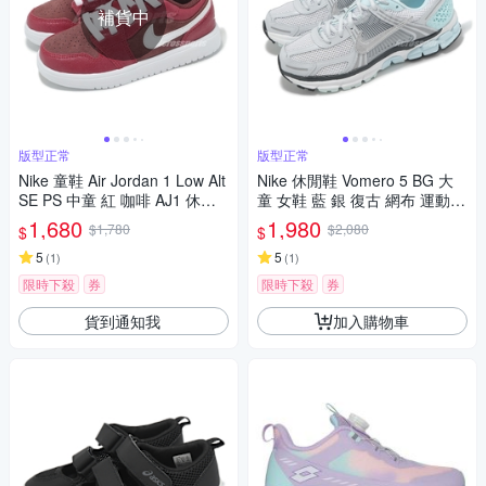
補貨中
版型正常
版型正常
Nike 童鞋 Air Jordan 1 Low Alt
Nike 休閒鞋 Vomero 5 BG 大
SE PS 中童 紅 咖啡 AJ1 休閒
童 女鞋 藍 銀 復古 網布 運動鞋
鞋 HF3204-200
HQ3255-043
1,680
1,980
$1,780
$2,080
$
$
5
5
(
1
)
(
1
)
限時下殺
券
限時下殺
券
貨到通知我
加入購物車