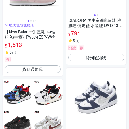
DIADORA 男中童編織涼鞋-沙
NB官方直營旗艦店
灘鞋 健走鞋 水陸鞋 DA13136
深湖藍亮黃
【New Balance】童鞋_中性_
791
$
粉色(中童)_PV574ESP-W楦
5
(
1
)
1,513
$
活動
券
5
(
1
)
貨到通知我
券
貨到通知我