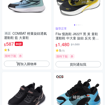
版型正常
COMBAT 輕量旋鈕透氣
商店
Fila 慢跑鞋 J822Y 黑 黃 童鞋
運動鞋 藍 大童鞋
運動鞋 中大童 旋鈕 反光 斐樂
3J822Y091
587
1,480
86折
$
$1,580
$
5
5
(
1
)
限時下殺
券
限時下殺
券
加入購物車
貨到通知我
補貨中