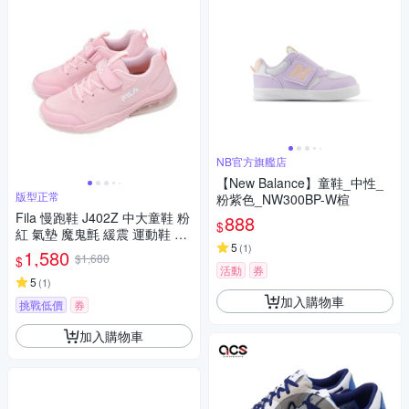
NB官方旗艦店
【New Balance】童鞋_中性_
版型正常
粉紫色_NW300BP-W楦
Fila 慢跑鞋 J402Z 中大童鞋 粉
888
$
紅 氣墊 魔鬼氈 緩震 運動鞋 3J
5
(
1
)
402Z559
1,580
$1,680
$
活動
券
5
(
1
)
加入購物車
挑戰低價
券
加入購物車