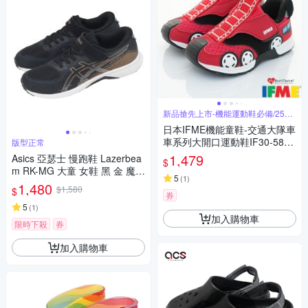
新品搶先上市-機能運動鞋必備/25年
秋冬
日本IFME機能童鞋-交通大隊車
車系列大開口運動鞋IF30-5809
版型正常
03紅(小童段)15-18cm(新品)櫻
1,479
Asics 亞瑟士 慢跑鞋 Lazerbea
$
桃家
m RK-MG 大童 女鞋 黑 金 魔鬼
5
(
1
)
氈 支撐 1154A223001
1,480
$1,580
$
券
5
(
1
)
加入購物車
限時下殺
券
加入購物車