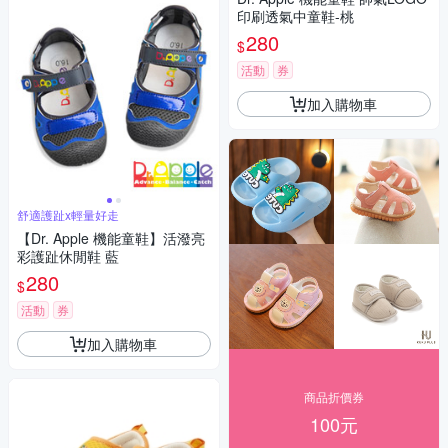
印刷透氣中童鞋-桃
280
$
活動
券
加入購物車
舒適護趾x輕量好走
【Dr. Apple 機能童鞋】活潑亮
彩護趾休閒鞋 藍
280
$
活動
券
加入購物車
商品折價券
100元