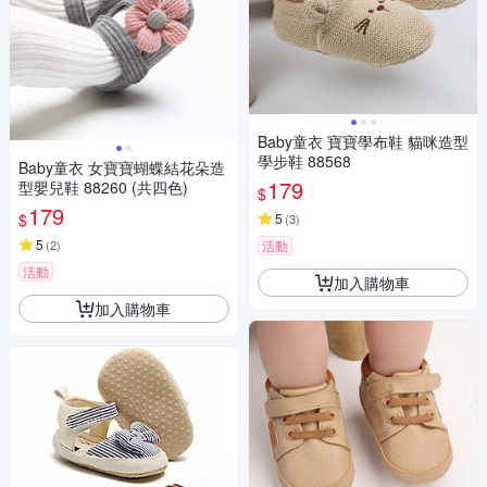
Baby童衣 寶寶學布鞋 貓咪造型
學步鞋 88568
Baby童衣 女寶寶蝴蝶結花朵造
179
型嬰兒鞋 88260 (共四色)
$
179
$
5
(
3
)
5
(
2
)
活動
活動
加入購物車
加入購物車