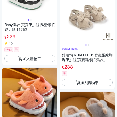
Baby童衣 寶寶學步鞋 防滑膠底
嬰兒鞋 11752
229
$
5
(
4
)
透氣不悶熱
活動
券
酷咕鴨 KUKU PLUS竹纖羅紋蝴
加入購物車
蝶學步鞋(寶寶鞋/嬰兒鞋/幼兒
鞋)
238
$
券
加入購物車