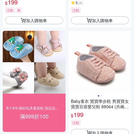
199
$
5
(
1
)
活動
券
活動
加入購物車
加入購物車
Baby童衣 寶寶學步鞋 男寶寶女
寶寶百搭嬰兒鞋 88064 (共兩
8/1-8/9 婦幼玩具童裝鞋 指定品滿999折100
色)
199
滿999折100
$
活動
加入購物車