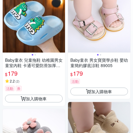
Baby童衣 兒童拖鞋 幼稚園男女
Baby童衣 男女寶寶學步鞋 嬰幼
童室內鞋 卡通可愛防滑加厚舒
童簡約膠底涼鞋 89005
適鞋 11726
179
179
$
$
2.2
(
2
)
活動
活動
券
加入購物車
加入購物車