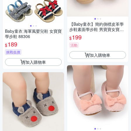
【Baby童衣】簡約側標皮革學
步鞋素面學步鞋 男寶寶女寶寶
Baby童衣 海軍風嬰兒鞋 女寶寶
鞋 88948
199
學步鞋 88306
$
189
$
活動
挑戰低價
加入購物車
加入購物車