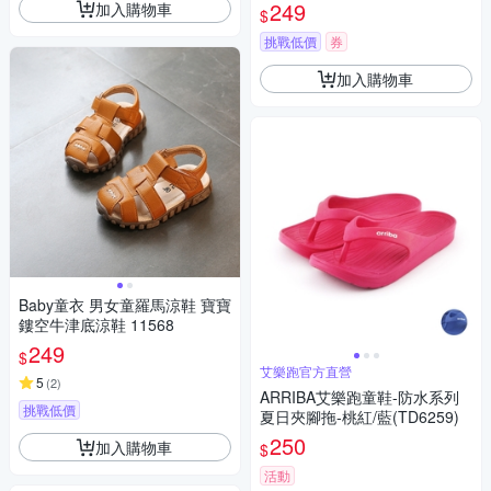
249
加入購物車
$
挑戰低價
券
加入購物車
Baby童衣 男女童羅馬涼鞋 寶寶
鏤空牛津底涼鞋 11568
249
$
艾樂跑官方直營
5
(
2
)
ARRIBA艾樂跑童鞋-防水系列
挑戰低價
夏日夾腳拖-桃紅/藍(TD6259)
250
加入購物車
$
活動