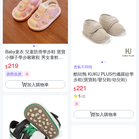
Baby童衣 兒童防滑學步鞋 寶寶
小獅子學步啾啾鞋 男女童軟底
叫叫鞋 寶寶舒適包頭護趾涼鞋
219
$
透氣不悶熱
11835
酷咕鴨 KUKU PLUS竹纖羅紋學
挑戰低價
券
步鞋(寶寶鞋/嬰兒鞋/幼兒鞋)
加入購物車
221
$
5
(
2
)
券
加入購物車