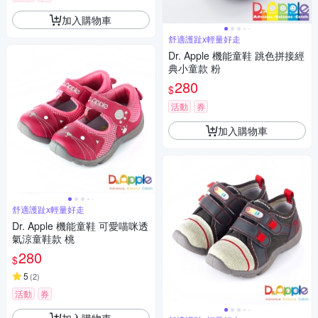
加入購物車
舒適護趾x輕量好走
Dr. Apple 機能童鞋 跳色拼接經
典小童款 粉
280
$
活動
券
加入購物車
舒適護趾x輕量好走
Dr. Apple 機能童鞋 可愛喵咪透
氣涼童鞋款 桃
280
$
5
(
2
)
活動
券
加入購物車