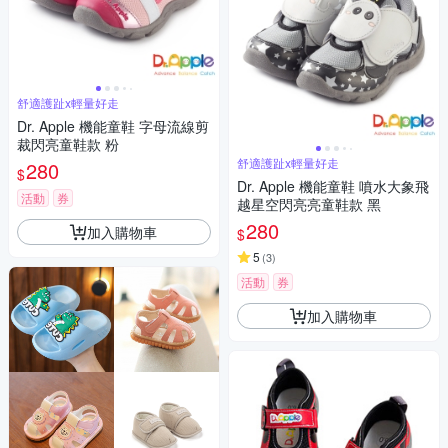
舒適護趾x輕量好走
Dr. Apple 機能童鞋 字母流線剪
裁閃亮童鞋款 粉
舒適護趾x輕量好走
280
$
Dr. Apple 機能童鞋 噴水大象飛
活動
券
越星空閃亮亮童鞋款 黑
280
加入購物車
$
5
(
3
)
活動
券
加入購物車