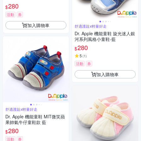
280
$
活動
券
加入購物車
舒適護趾x輕量好走
Dr. Apple 機能童鞋 旋光迷人銀
河系列風格小童鞋-藍
280
$
5
(
1
)
活動
券
加入購物車
舒適護趾x輕量好走
Dr. Apple 機能童鞋 MIT微笑蘋
果帥氣牛仔童鞋款 藍
280
$
活動
券