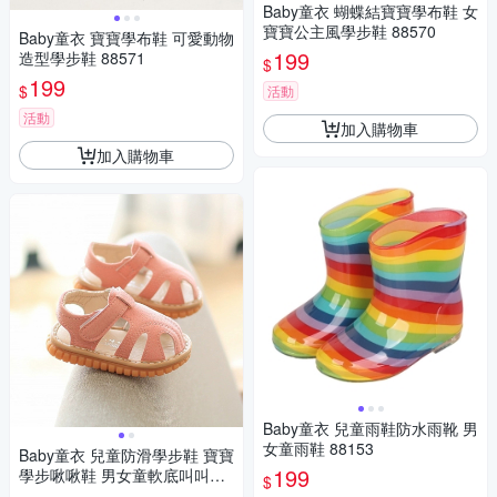
Baby童衣 蝴蝶結寶寶學布鞋 女
寶寶公主風學步鞋 88570
Baby童衣 寶寶學布鞋 可愛動物
199
造型學步鞋 88571
$
199
$
活動
活動
加入購物車
加入購物車
Baby童衣 兒童雨鞋防水雨靴 男
女童雨鞋 88153
Baby童衣 兒童防滑學步鞋 寶寶
199
學步啾啾鞋 男女童軟底叫叫鞋
$
寶寶舒適包頭護趾涼鞋 11831