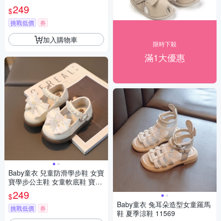
鞋 護趾涼鞋 11833
249
$
挑戰低價
券
加入購物車
限時下殺
滿1大優惠
Baby童衣 兒童防滑學步鞋 女寶
寶學步公主鞋 女童軟底鞋 寶寶
舒適包頭鞋 11834
249
$
Baby童衣 兔耳朵造型女童羅馬
挑戰低價
券
鞋 夏季涼鞋 11569