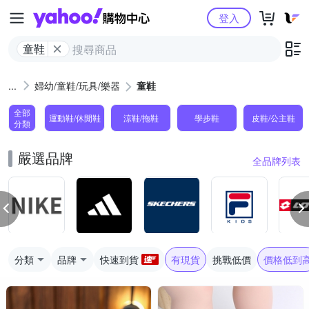
Yahoo購物中心
登入
童鞋
婦幼/童鞋/玩具/樂器
童鞋
全部
運動鞋/休閒鞋
涼鞋/拖鞋
學步鞋
皮鞋/公主鞋
分類
嚴選品牌
全品牌列表
分類
品牌
快速到貨
有現貨
挑戰低價
價格低到