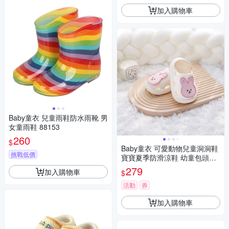
加入購物車
Baby童衣 兒童雨鞋防水雨靴 男
女童雨鞋 88153
260
$
Baby童衣 可愛動物兒童洞洞鞋
挑戰低價
寶寶夏季防滑涼鞋 幼童包頭防
踢室內涼鞋 男女寶寶 EVA透氣
279
加入購物車
$
沙灘拖鞋 11846
活動
券
加入購物車