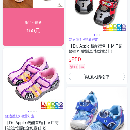
商品折價券
150元
舒適護趾x輕量好走
【Dr. Apple 機能童鞋】MIT超
輕量可愛瓢蟲造型童鞋 紅
280
$
活動
券
加入購物車
舒適護趾x輕量好走
【Dr. Apple 機能童鞋】MIT亮
眼設計護趾透氣童鞋 粉