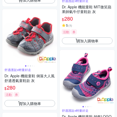
舒適護趾x輕量好走
Dr. Apple 機能童鞋 MIT微笑蘋
果帥氣牛仔童鞋款 灰
280
$
5
(
1
)
活動
券
加入購物車
舒適護趾x輕量好走
Dr. Apple 機能童鞋 俐落大人風
舒適透氣童鞋款 灰
280
$
活動
券
加入購物車
舒適護趾x輕量好走
Dr. Apple 機能童鞋 帥氣LOGO