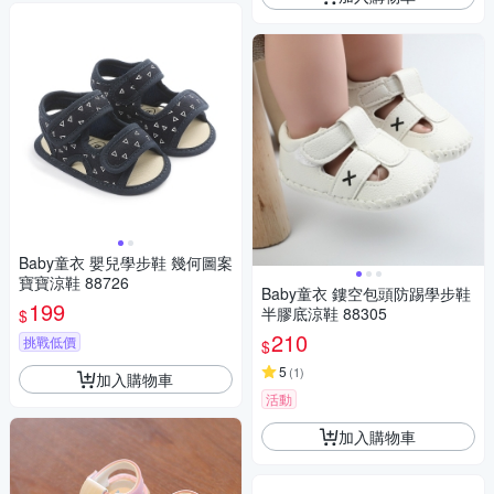
Baby童衣 嬰兒學步鞋 幾何圖案
寶寶涼鞋 88726
Baby童衣 鏤空包頭防踢學步鞋
199
半膠底涼鞋 88305
$
210
挑戰低價
$
5
(
1
)
加入購物車
活動
加入購物車