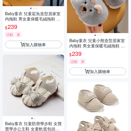
Baby童衣 兒童鯊魚造型居家室
內拖鞋 男女童保暖毛絨拖鞋 幼
稚園室內拖 11701
239
$
活動
券
Baby童衣 兒童小熊造型居家室
加入購物車
內拖鞋 男女童保暖毛絨拖鞋 幼
稚園室內拖 11702
239
$
活動
券
加入購物車
Baby童衣 兒童防滑學步鞋 女寶
寶學步公主鞋 女童軟底包頭涼