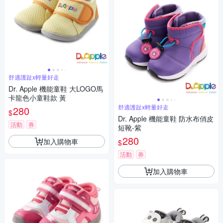
舒適護趾x輕量好走
Dr. Apple 機能童鞋 大LOGO馬
卡龍色小童鞋款 黃
舒適護趾x輕量好走
280
$
Dr. Apple 機能童鞋 防水布俏皮
活動
券
短靴-紫
280
加入購物車
$
活動
券
加入購物車