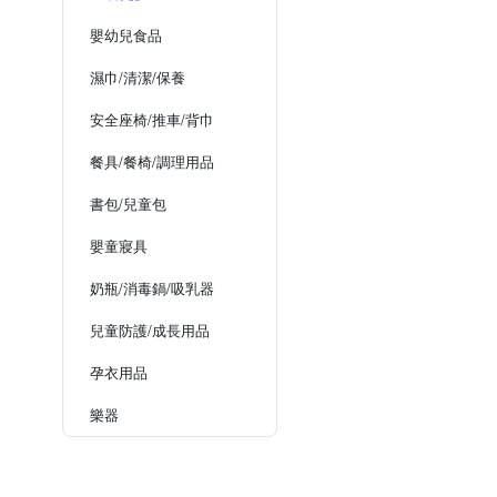
嬰幼兒食品
濕巾/清潔/保養
安全座椅/推車/背巾
餐具/餐椅/調理用品
書包/兒童包
嬰童寢具
奶瓶/消毒鍋/吸乳器
兒童防護/成長用品
孕衣用品
樂器