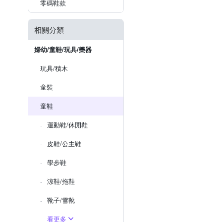
零碼鞋款
相關分類
婦幼/童鞋/玩具/樂器
玩具/積木
童裝
童鞋
運動鞋/休閒鞋
皮鞋/公主鞋
學步鞋
涼鞋/拖鞋
靴子/雪靴
看更多