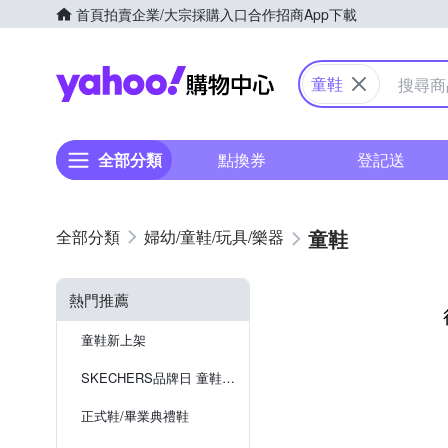
首頁
拍賣
企業/大宗採購入口
合作招商
App下載
Yahoo購物中心
童鞋
全部分類
點換券
登記送
童鞋
婦幼/童鞋/玩具/樂器
熱門推薦
童鞋新上架
SKECHERS品牌日 童鞋特殺
正式鞋/畢業典禮鞋