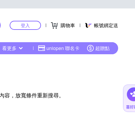
購物車
帳號綁定送
登入
看更多
uniopen 聯名卡
超贈點
內容，放寬條件重新搜尋。