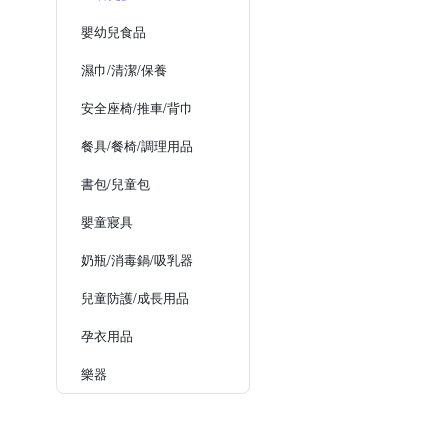
嬰幼兒食品
濕巾/清潔/保養
安全座椅/推車/背巾
餐具/餐椅/調理用品
書包/兒童包
嬰童寢具
奶瓶/消毒鍋/吸乳器
兒童防護/成長用品
孕衣用品
樂器