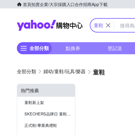
首頁
拍賣
企業/大宗採購入口
合作招商
App下載
Yahoo購物中心
童鞋
全部分類
點換券
登記送
童鞋
婦幼/童鞋/玩具/樂器
熱門推薦
童鞋新上架
SKECHERS品牌日 童鞋特殺
正式鞋/畢業典禮鞋