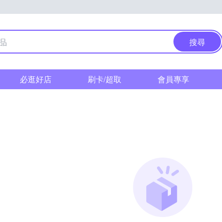
搜尋
必逛好店
刷卡/超取
會員專享