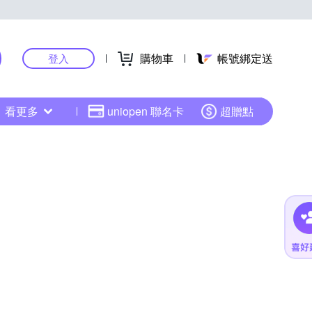
購物車
帳號綁定送
登入
看更多
uniopen 聯名卡
超贈點