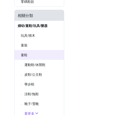
零碼鞋款
相關分類
婦幼/童鞋/玩具/樂器
玩具/積木
童裝
童鞋
運動鞋/休閒鞋
皮鞋/公主鞋
學步鞋
涼鞋/拖鞋
靴子/雪靴
看更多