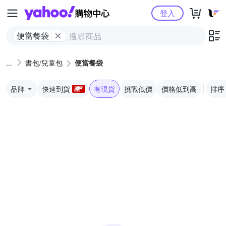
Yahoo購物中心
登入
便當餐袋
書包/兒童包
便當餐袋
品牌
快速到貨
有現貨
挑戰低價
價格低到高
排序