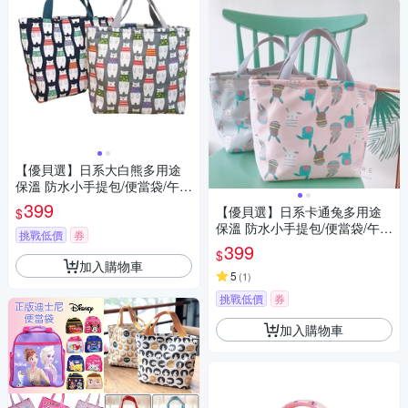
【優貝選】日系大白熊多用途
保溫 防水小手提包/便當袋/午餐
提包(2色)
399
【優貝選】日系卡通兔多用途
$
保溫 防水小手提包/便當袋/午餐
挑戰低價
券
提包(4色)
399
$
加入購物車
5
(
1
)
挑戰低價
券
加入購物車