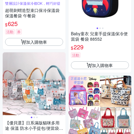
雙層設計保溫保冷都OK，輕巧好提
超萌刺蝟造型束口保冷保溫袋
保溫餐袋 午餐袋
625
$
活動
券
Baby童衣 兒童手提保溫保冷便
當袋 餐袋 88552
加入購物車
229
$
活動
加入購物車
【優貝選】日系滿版貓咪多用
途 保溫 防水小手提包/便當袋/
午餐提包(4色)