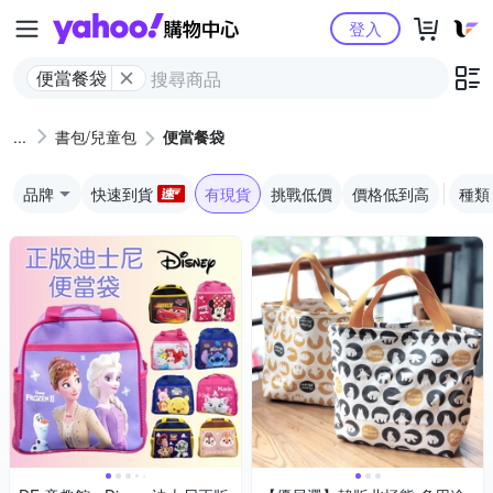
Yahoo購物中心
登入
便當餐袋
書包/兒童包
便當餐袋
品牌
快速到貨
有現貨
挑戰低價
價格低到高
種類