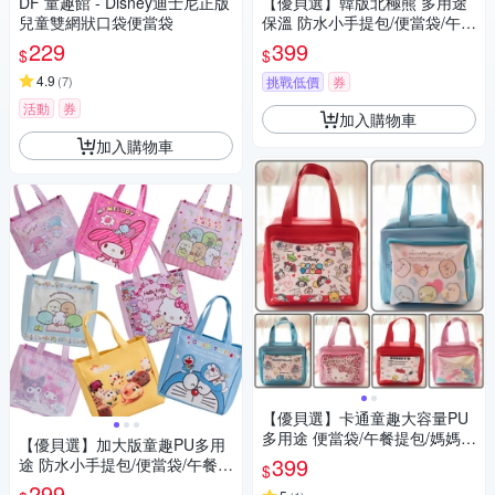
DF 童趣館 - Disney迪士尼正版
【優貝選】韓版北極熊 多用途
兒童雙網狀口袋便當袋
保溫 防水小手提包/便當袋/午餐
提包(3色)
229
399
$
$
4.9
(
7
)
挑戰低價
券
活動
券
加入購物車
加入購物車
【優貝選】卡通童趣大容量PU
多用途 便當袋/午餐提包/媽媽提
【優貝選】加大版童趣PU多用
包
399
途 防水小手提包/便當袋/午餐提
$
包
299