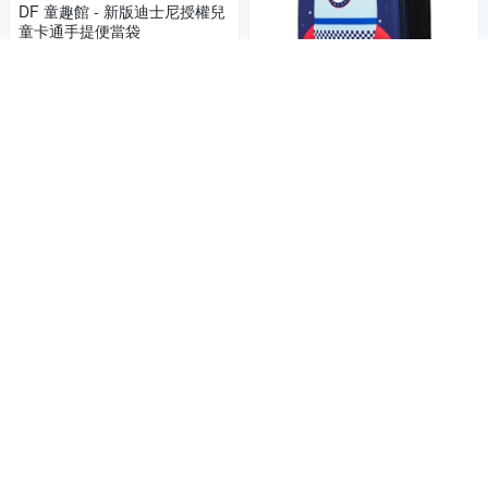
DF 童趣館 - 新版迪士尼授權兒
童卡通手提便當袋
229
$
活動
貨到通知我
Baby童衣 兒童手提保溫保冷便
當袋 餐袋 88552
229
$
活動
加入購物車
KOM 兒童便當保溫餐袋|
商店
便當袋(多款可選)
199
$