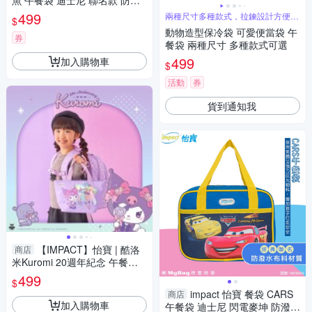
魚 午餐袋 迪士尼 聯名款 防潑
水 便當袋 手提袋 IMDSN03 得
499
兩種尺寸多種款式，拉鍊設計方便開
$
意時袋
關
動物造型保冷袋 可愛便當袋 午
券
餐袋 兩種尺寸 多種款式可選
499
加入購物車
$
活動
券
貨到通知我
【IMPACT】怡寶 | 酷洛
商店
米Kuromi 20週年紀念 午餐提
袋 #紫色 IMKUH02PL
499
$
impact 怡寶 餐袋 CARS
商店
加入購物車
午餐袋 迪士尼 閃電麥坤 防潑水