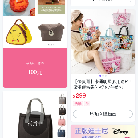
商品折價券
100元
【優貝選】卡通明星多用途PU
保溫便當袋/小提包/午餐包
299
$
活動
券
加入購物車
補貨中