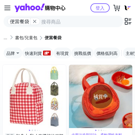
Yahoo購物中心
登入
便當餐袋
書包/兒童包
便當餐袋
品牌
快速到貨
有現貨
挑戰低價
價格低到高
主材
補貨中
卡西法造型設計，柔軟彈性布料，拉