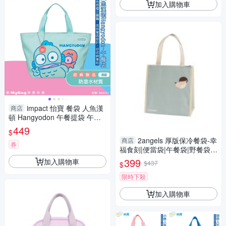
加入購物車
impact 怡寶 餐袋 人魚漢
商店
頓 Hangyodon 午餐提袋 午餐
袋 便當袋 淺藍 IMHGH01 得意
449
$
時袋
2angels 厚版保冷餐袋-幸
商店
券
福食刻|便當袋|午餐袋|野餐袋|
手提袋
399
加入購物車
$437
$
限時下殺
加入購物車