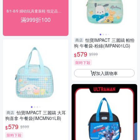
8/1-8/9 婦幼玩具童裝鞋 指定品滿999折100
滿999折100
怡寶IMPACT 三麗鷗 帕恰
商店
狗 午餐袋-粉綠(IMPAN01LG)
579
$599
$
限時下殺
加入購物車
怡寶IMPACT 三麗鷗 大耳
商店
狗喜拿 午餐袋(IMCMN01LB)
579
$599
$
限時下殺