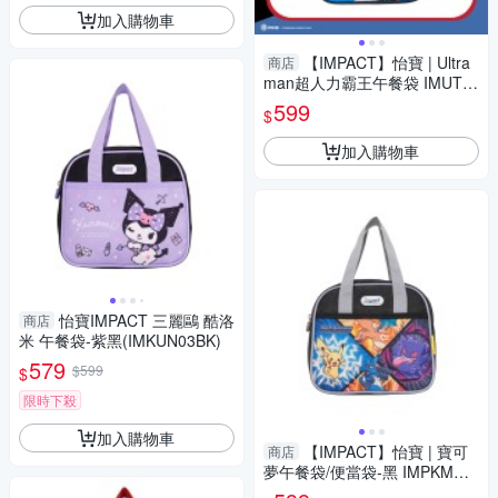
加入購物車
【IMPACT】怡寶 | Ultra
商店
man超人力霸王午餐袋 IMUTN
01BK
599
$
加入購物車
怡寶IMPACT 三麗鷗 酷洛
商店
米 午餐袋-紫黑(IMKUN03BK)
579
$599
$
限時下殺
加入購物車
【IMPACT】怡寶 | 寶可
商店
夢午餐袋/便當袋-黑 IMPKMN0
6BK