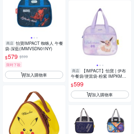
怡寶IMPACT 蜘蛛人 午餐
商店
袋-深藍(IMMVSDN01NY)
579
$599
$
限時下殺
【IMPACT】怡寶 | 伊布
商店
加入購物車
午餐袋/便當袋-粉紫 IMPKMN0
7PL
599
$
加入購物車