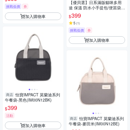
【優貝選】日系滿版貓咪多用
挑戰低價
券
途 保溫 防水小手提包/便當袋/
午餐提包(4色)
399
加入購物車
$
5
(
1
)
挑戰低價
券
加入購物車
怡寶IMPACT 莫蘭迪系列
商店
午餐袋-黑色(IM00N12BK)
399
$
活動
怡寶IMPACT 莫蘭迪系列
商店
午餐袋-麥田米(IM00N12BE)
加入購物車