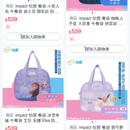
impact 怡寶 餐袋 小美人
商店
魚 午餐袋 迪士尼 聯名款 防潑
水 便當袋 手提袋 IMDSN05 得
539
impact 怡寶 餐袋 蜘蛛人
商店
$
意時袋
手提 大容量 午餐袋 便當袋 深
券
藍 IMMVSDN01 得意時袋
539
$
加入購物車
券
加入購物車
impact 怡寶 餐袋 冰雪奇
商店
緣 午餐袋 艾莎 安娜 Elsa 防潑
水 便當袋 粉紫 IMDSN01 得意
539
impact 怡寶 餐袋 寶可夢
商店
$