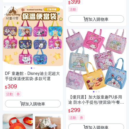
399
$
活動
加入購物車
DF 童趣館 - Disney迪士尼超大
手提保溫便當袋-多款可選
309
$
活動
券
【優貝選】加大版童趣PU多用
途 防水小手提包/便當袋/午餐提
加入購物車
包
299
$
活動
券
加入購物車