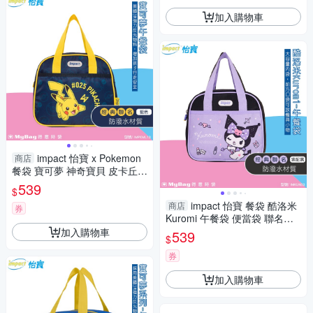
加入購物車
impact 怡寶 x Pokemon
商店
餐袋 寶可夢 神奇寶貝 皮卡丘
午餐袋 IMPKML13 得意時袋
539
$
impact 怡寶 餐袋 酷洛米
商店
券
Kuromi 午餐袋 便當袋 聯名款
防潑水 大容量 手提袋 IMKUN0
加入購物車
539
$
3 得意時袋
券
加入購物車