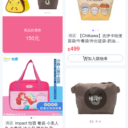
商品折價券
【Chiikawa】吉伊卡哇便
商店
150元
當袋/午餐袋/外出提袋-奶油黃 I
MCHN01YL
499
$
加入購物車
補貨中
impact 怡寶 餐袋 小美人
商店