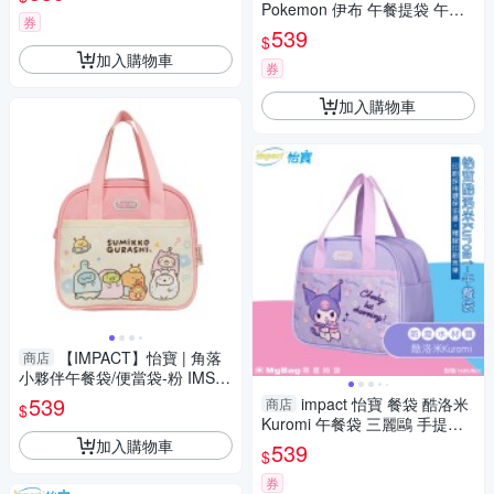
時袋
Pokemon 伊布 午餐提袋 午餐
券
袋 便當袋 IMPKMN07 得意時
539
$
袋
加入購物車
券
加入購物車
【IMPACT】怡寶 | 角落
商店
小夥伴午餐袋/便當袋-粉 IMSG
N01PK
539
impact 怡寶 餐袋 酷洛米
商店
$
Kuromi 午餐袋 三麗鷗 手提袋 I
MKUN01 得意時袋
加入購物車
539
$
券