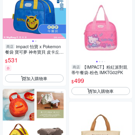
impact 怡寶 x Pokemon
商店
餐袋 寶可夢 神奇寶貝 皮卡丘
午餐袋 IMPKMN01 得意時袋
531
$
【IMPACT】粉紅派對凱
商店
券
蒂午餐袋-粉色 IMKTG02PK
加入購物車
499
$
加入購物車