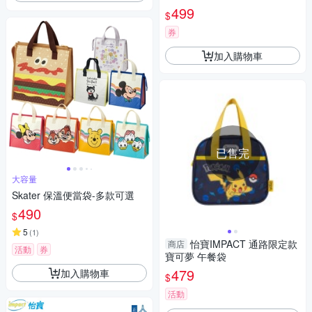
便當袋 手提袋 IMDSN02 得意
499
$
時袋
券
加入購物車
已售完
大容量
Skater 保溫便當袋-多款可選
490
$
5
(
1
)
怡寶IMPACT 通路限定款
商店
活動
券
寶可夢 午餐袋
479
加入購物車
$
活動