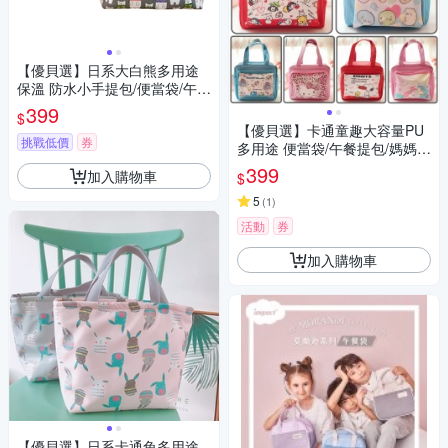
【優貝選】日系大白熊多用途
保溫 防水小手提包/便當袋/午餐
提包(2色)
399
$
【優貝選】卡通童趣大容量PU
挑戰低價
券
多用途 便當袋/午餐提包/媽媽提
包
399
加入購物車
$
5
(
1
)
活動
券
加入購物車
【優貝選】日系卡通兔多用途