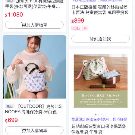
加拿大 Fluf 有機棉拉鍊隨
商店
鍊設計
手袋(多款可選)便當袋/午餐袋/
日本正版授權 霍爾的移動城堡
野餐袋
卡西法 兒童便當袋 萬用手提袋
1,080
$
899
$
加入購物車
活動
券
貨到通知我
【OUTDOOR】史努比S
商店
NOOPY-海灘保冷袋-米白色 O
DP23U12BG
699
雙層設計保溫保冷都OK，輕巧好提
$
超萌刺蝟造型束口保冷保溫袋
加入購物車
保溫餐袋 午餐袋