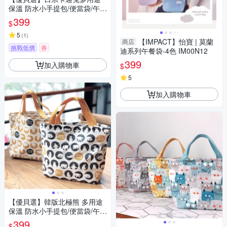
保溫 防水小手提包/便當袋/午餐
提包(4色)
399
$
5
(
1
)
【IMPACT】怡寶 | 莫蘭
商店
挑戰低價
券
迪系列午餐袋-4色 IM00N12
399
加入購物車
$
5
加入購物車
【優貝選】韓版北極熊 多用途
保溫 防水小手提包/便當袋/午餐
提包(3色)
399
$