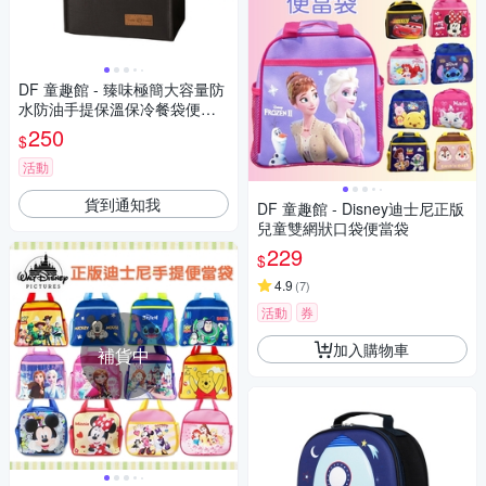
DF 童趣館 - 臻味極簡大容量防
水防油手提保溫保冷餐袋便當
袋
250
$
活動
貨到通知我
DF 童趣館 - Disney迪士尼正版
兒童雙網狀口袋便當袋
229
$
4.9
(
7
)
活動
券
加入購物車
補貨中