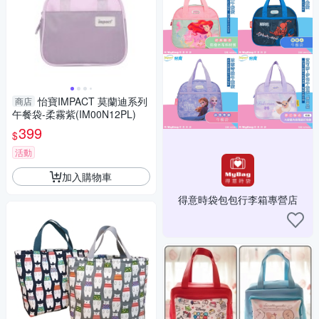
怡寶IMPACT 莫蘭迪系列
商店
午餐袋-柔霧紫(IM00N12PL)
399
$
活動
加入購物車
得意時袋包包行李箱專營店