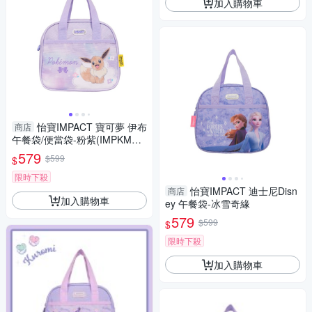
加入購物車
怡寶IMPACT 寶可夢 伊布
商店
午餐袋/便當袋-粉紫(IMPKMN0
7PL)
579
$599
$
限時下殺
怡寶IMPACT 迪士尼Disn
商店
加入購物車
ey 午餐袋-冰雪奇緣
579
$599
$
限時下殺
加入購物車