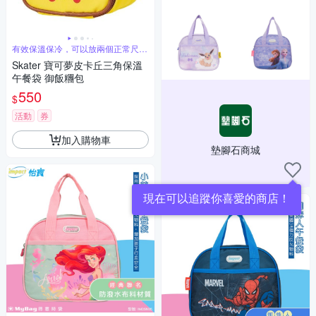
有效保溫保冷，可以放兩個正常尺寸
飯糰
Skater 寶可夢皮卡丘三角保溫
午餐袋 御飯糰包
550
$
活動
券
加入購物車
墊腳石商城
現在可以追蹤你喜愛的商店！