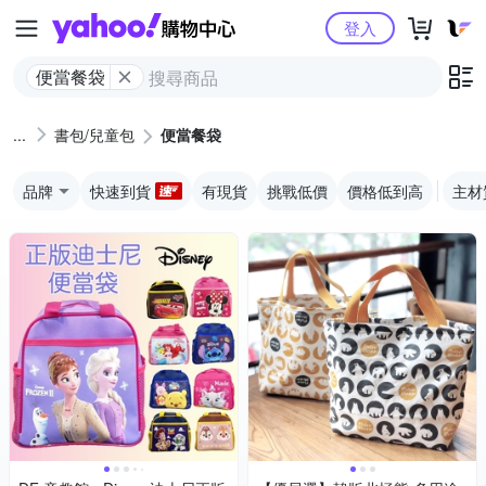
Yahoo購物中心
登入
便當餐袋
書包/兒童包
便當餐袋
品牌
快速到貨
有現貨
挑戰低價
價格低到高
主材