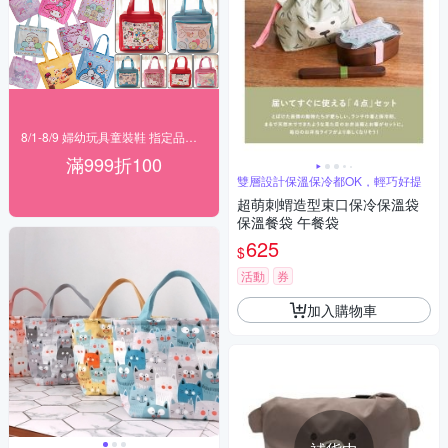
8/1-8/9 婦幼玩具童裝鞋 指定品滿999折100
滿999折100
雙層設計保溫保冷都OK，輕巧好提
超萌刺蝟造型束口保冷保溫袋
保溫餐袋 午餐袋
625
$
活動
券
加入購物車