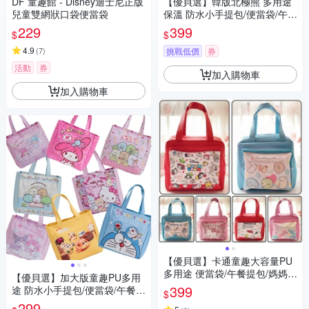
DF 童趣館 - Disney迪士尼正版
【優貝選】韓版北極熊 多用途
兒童雙網狀口袋便當袋
保溫 防水小手提包/便當袋/午餐
提包(3色)
229
399
$
$
4.9
(
7
)
挑戰低價
券
活動
券
加入購物車
加入購物車
【優貝選】卡通童趣大容量PU
多用途 便當袋/午餐提包/媽媽提
【優貝選】加大版童趣PU多用
包
399
途 防水小手提包/便當袋/午餐提
$
包
299