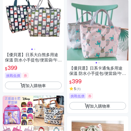
【優貝選】日系大白熊多用途
保溫 防水小手提包/便當袋/午餐
提包(2色)
399
【優貝選】日系卡通兔多用途
$
保溫 防水小手提包/便當袋/午餐
挑戰低價
券
提包(4色)
399
$
加入購物車
5
(
1
)
挑戰低價
券
加入購物車