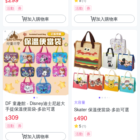
$
5
(
1
)
活動
券
活動
券
加入購物車
加入購物車
大容量
DF 童趣館 - Disney迪士尼超大
手提保溫便當袋-多款可選
Skater 保溫便當袋-多款可選
309
490
$
$
活動
券
5
(
1
)
活動
券
加入購物車