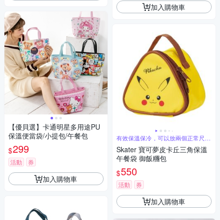
加入購物車
【優貝選】卡通明星多用途PU
保溫便當袋/小提包/午餐包
有效保溫保冷，可以放兩個正常尺寸
飯糰
299
Skater 寶可夢皮卡丘三角保溫
$
午餐袋 御飯糰包
活動
券
550
$
加入購物車
活動
券
加入購物車