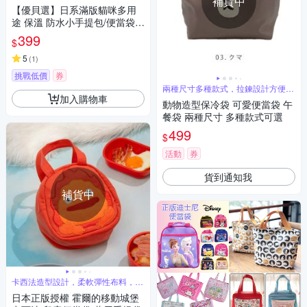
補貨中
【優貝選】日系滿版貓咪多用
途 保溫 防水小手提包/便當袋/
午餐提包(4色)
399
$
5
(
1
)
挑戰低價
券
兩種尺寸多種款式，拉鍊設計方便開
關
加入購物車
動物造型保冷袋 可愛便當袋 午
餐袋 兩種尺寸 多種款式可選
499
$
活動
券
貨到通知我
補貨中
卡西法造型設計，柔軟彈性布料，拉
鍊設計
日本正版授權 霍爾的移動城堡