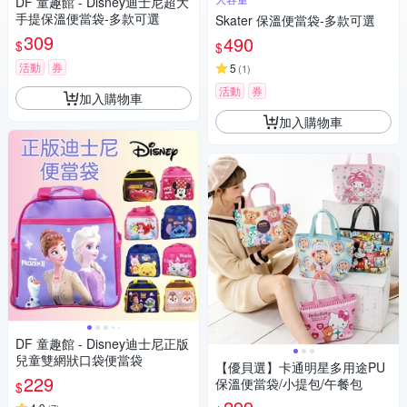
DF 童趣館 - Disney迪士尼超大
手提保溫便當袋-多款可選
Skater 保溫便當袋-多款可選
309
490
$
$
活動
券
5
(
1
)
活動
券
加入購物車
加入購物車
DF 童趣館 - Disney迪士尼正版
兒童雙網狀口袋便當袋
【優貝選】卡通明星多用途PU
229
保溫便當袋/小提包/午餐包
$