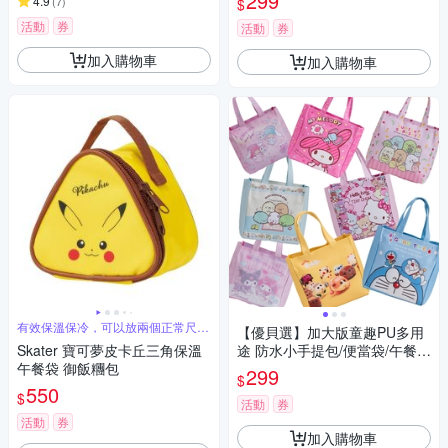
299
4.9
(
7
)
$
活動
券
活動
券
加入購物車
加入購物車
有效保溫保冷，可以放兩個正常尺寸
【優貝選】加大版童趣PU多用
飯糰
Skater 寶可夢皮卡丘三角保溫
途 防水小手提包/便當袋/午餐提
午餐袋 御飯糰包
包
299
$
550
$
活動
券
活動
券
加入購物車