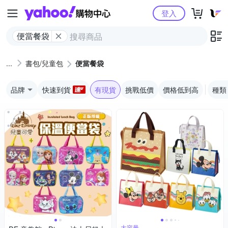
Yahoo購物中心
登入
便當餐袋
書包/兒童包
便當餐袋
品牌
快速到貨
有現貨
挑戰低價
價格低到高
種類
大容量