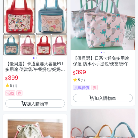
【優貝選】日系卡通兔多用途
【優貝選】卡通童趣大容量PU
保溫 防水小手提包/便當袋/午餐
多用途 便當袋/午餐提包/媽媽提
提包(4色)
399
$
包
399
$
5
(
1
)
5
(
1
)
挑戰低價
券
活動
券
加入購物車
加入購物車