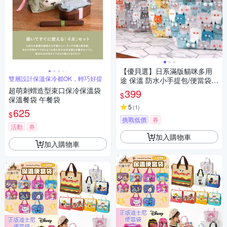
【優貝選】日系滿版貓咪多用
雙層設計保溫保冷都OK，輕巧好提
途 保溫 防水小手提包/便當袋/
午餐提包(4色)
超萌刺蝟造型束口保冷保溫袋
399
$
保溫餐袋 午餐袋
5
(
1
)
625
$
挑戰低價
券
活動
券
加入購物車
加入購物車