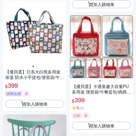
加入購物車
【優貝選】日系大白熊多用途
保溫 防水小手提包/便當袋/午餐
提包(2色)
399
$
【優貝選】卡通童趣大容量PU
多用途 便當袋/午餐提包/媽媽提
挑戰低價
券
包
399
$
加入購物車
5
(
1
)
活動
券
加入購物車