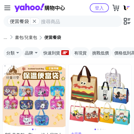
Yahoo購物中心
登入
便當餐袋
書包/兒童包
便當餐袋
分類
品牌
快速到貨
有現貨
挑戰低價
價格低到
大容量