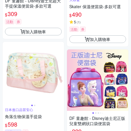
DF 童趣館 - Disney迪士尼超大
手提保溫便當袋-多款可選
Skater 保溫便當袋-多款可選
309
490
$
$
活動
券
5
(
1
)
活動
券
加入購物車
加入購物車
日本進口品質安心
角落生物保溫手提袋
DF 童趣館 - Disney迪士尼正版
598
兒童雙網狀口袋便當袋
$