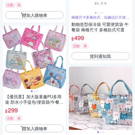
活動
券
加入購物車
兩種尺寸多種款式，拉鍊設計方便開
關
動物造型保冷袋 可愛便當袋 午
餐袋 兩種尺寸 多種款式可選
499
$
活動
券
貨到通知我
【優貝選】加大版童趣PU多用
途 防水小手提包/便當袋/午餐提
包
299
$
活動
券
加入購物車