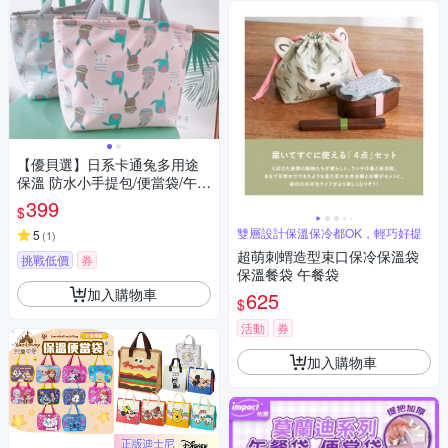
【優貝選】日系卡通兔多用途
保溫 防水小手提包/便當袋/午餐
提包(4色)
399
$
雙層設計保溫保冷都OK，輕巧好提
5
(
1
)
超萌刺蝟造型束口保冷保溫袋
挑戰低價
券
保溫餐袋 午餐袋
加入購物車
625
$
活動
券
加入購物車