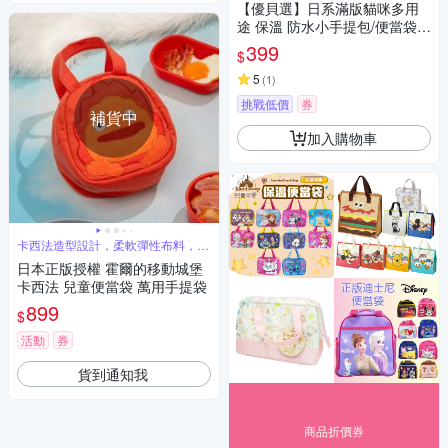
【優貝選】日系滿版貓咪多用
途 保溫 防水小手提包/便當袋/
午餐提包(4色)
399
$
5
(
1
)
挑戰低價
券
補貨中
加入購物車
卡西法造型設計，柔軟彈性布料，拉
鍊設計
日本正版授權 霍爾的移動城堡
卡西法 兒童便當袋 萬用手提袋
899
$
活動
券
貨到通知我
商品折價券