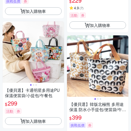
229
$
挑戰低價
券
4.9
(
7
)
加入購物車
活動
券
加入購物車
【優貝選】卡通明星多用途PU
保溫便當袋/小提包/午餐包
299
$
【優貝選】韓版北極熊 多用途
保溫 防水小手提包/便當袋/午餐
活動
券
提包(3色)
399
$
加入購物車
挑戰低價
券