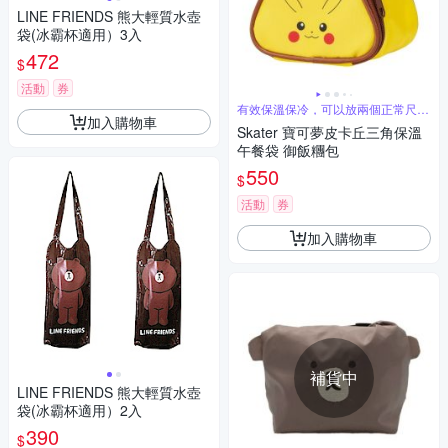
LINE FRIENDS 熊大輕質水壺
袋(冰霸杯適用）3入
472
$
活動
券
有效保溫保冷，可以放兩個正常尺寸
加入購物車
飯糰
Skater 寶可夢皮卡丘三角保溫
午餐袋 御飯糰包
550
$
活動
券
加入購物車
補貨中
LINE FRIENDS 熊大輕質水壺
袋(冰霸杯適用）2入
390
$