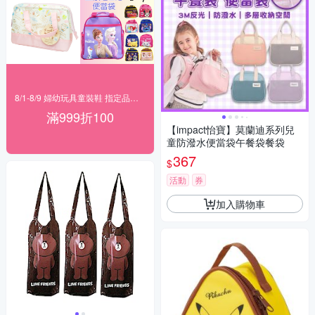
8/1-8/9 婦幼玩具童裝鞋 指定品滿999折100
滿999折100
【impact怡寶】莫蘭迪系列兒
童防潑水便當袋午餐袋餐袋
367
$
活動
券
加入購物車