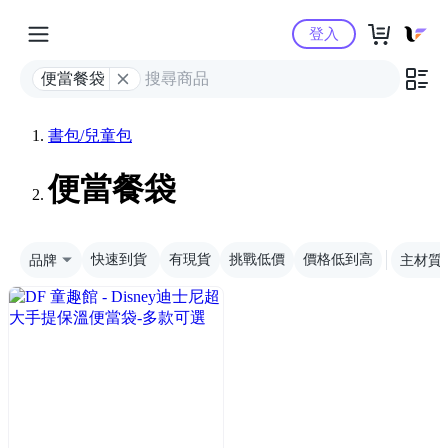
Yahoo購物中心
登入
便當餐袋
書包/兒童包
便當餐袋
品牌
快速到貨
有現貨
挑戰低價
價格低到高
主材質