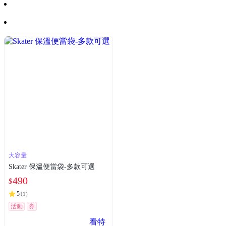
大容量
Skater 保溫便當袋-多款可選
490
$
5
(
1
)
活動
券
看特