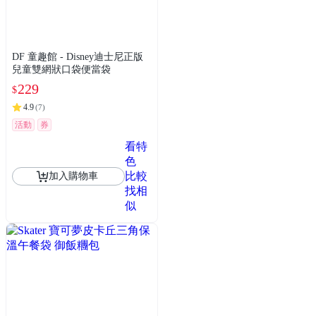
DF 童趣館 - Disney迪士尼正版
兒童雙網狀口袋便當袋
229
$
4.9
(
7
)
活動
券
看特
色
比較
加入購物車
找相
似