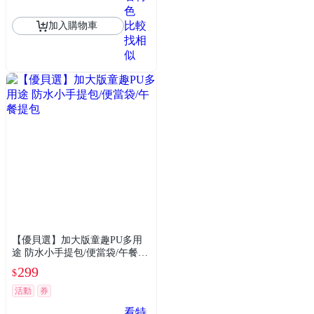
色
比較
加入購物車
找相
似
【優貝選】加大版童趣PU多用
途 防水小手提包/便當袋/午餐提
包
299
$
活動
券
看特