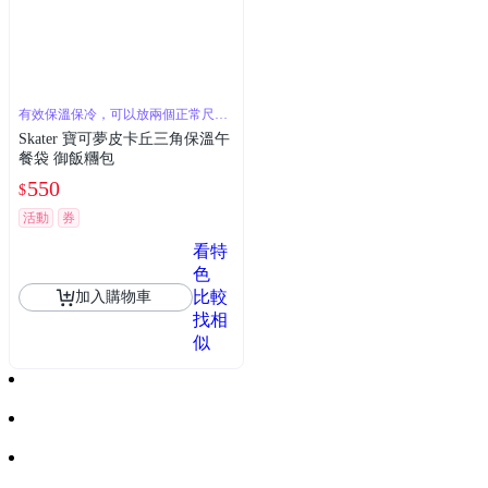
有效保溫保冷，可以放兩個正常尺寸
飯糰
Skater 寶可夢皮卡丘三角保溫午
餐袋 御飯糰包
550
$
活動
券
看特
色
比較
加入購物車
找相
似