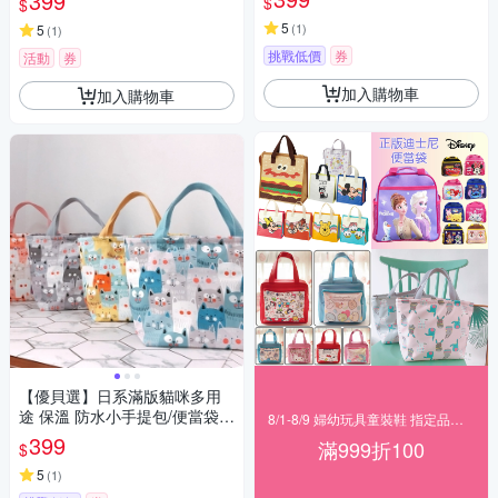
399
$
$
5
(
1
)
5
(
1
)
挑戰低價
券
活動
券
加入購物車
加入購物車
【優貝選】日系滿版貓咪多用
途 保溫 防水小手提包/便當袋/
8/1-8/9 婦幼玩具童裝鞋 指定品滿999折100
午餐提包(4色)
399
滿999折100
$
5
(
1
)