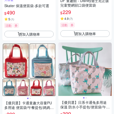
DF 童趣館 - Disney迪士尼正版
兒童雙網狀口袋便當袋
Skater 保溫便當袋-多款可選
229
490
$
$
4.9
(
7
)
5
(
1
)
活動
券
活動
券
加入購物車
加入購物車
【優貝選】日系卡通兔多用途
【優貝選】卡通童趣大容量PU
保溫 防水小手提包/便當袋/午餐
多用途 便當袋/午餐提包/媽媽提
提包(4色)
包
399