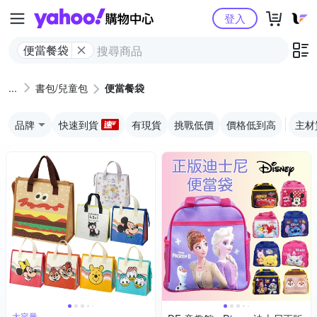
Yahoo購物中心
登入
便當餐袋
書包/兒童包
便當餐袋
品牌
快速到貨
有現貨
挑戰低價
價格低到高
主材
大容量