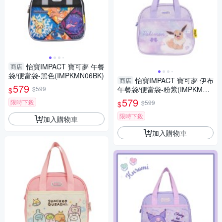
怡寶IMPACT 寶可夢 午餐
商店
袋/便當袋-黑色(IMPKMN06BK)
怡寶IMPACT 寶可夢 伊布
商店
579
$599
午餐袋/便當袋-粉紫(IMPKMN0
$
7PL)
579
限時下殺
$599
$
限時下殺
加入購物車
加入購物車