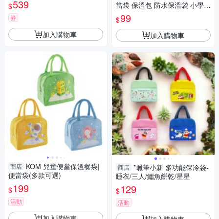
MKUN01 得意時袋
539
當袋 保溫包 防水保溫袋 小學生
$
便當袋 午餐袋 保溫飯袋
99
券
$
加入購物車
加入購物車
KOM 兒童便當保溫餐袋|
商店
*蠟筆小新 多功能保冷袋-
商店
便當袋(多款可選)
睡衣/三人/鱷魚餅乾/星星
199
129
$
$
活動
活動
加入購物車
加入購物車