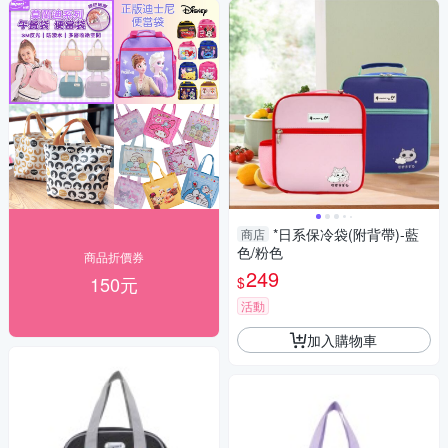
*日系保冷袋(附背帶)-藍
商店
色/粉色
商品折價券
249
150元
$
活動
加入購物車