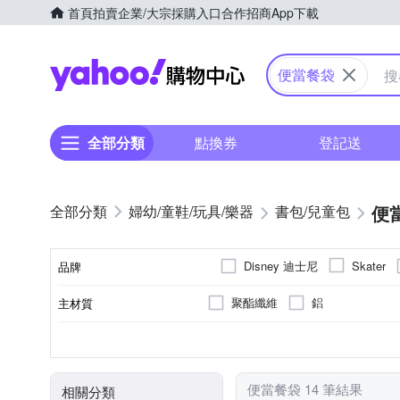
首頁
拍賣
企業/大宗採購入口
合作招商
App下載
Yahoo購物中心
便當餐袋
全部分類
點換券
登記送
便
婦幼/童鞋/玩具/樂器
書包/兒童包
Disney 迪士尼
Skater
品牌
聚酯纖維
鋁
主材質
品牌名稱
便當袋
保溫袋
種類
便當餐袋 14 筆結果
相關分類