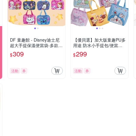
DF 童趣館 - Disney迪士尼
【優貝選】加大版童趣PU多
超大手提保溫便當袋-多款可
用途 防水小手提包/便當袋/
選
午餐提包
309
299
$
$
活動
券
活動
券