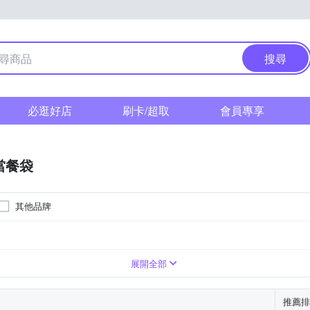
搜尋
必逛好店
刷卡/超取
會員專享
當餐袋
其他品牌
展開全部
推薦排