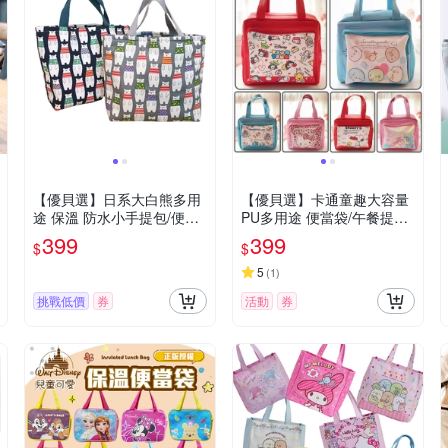
【優貝選】日系大白熊多用
【優貝選】卡通童趣大容量
途 保溫 防水小手提包/便當
PU多用途 便當袋/午餐提包/
袋/午餐提包(2色)
媽媽提包
399
399
$
$
5
(
1
)
挑戰低價
券
活動
券