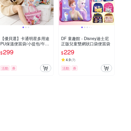
【優貝選】卡通明星多用途
DF 童趣館 - Disney迪士尼
PU保溫便當袋/小提包/午餐
正版兒童雙網狀口袋便當袋
包
299
229
$
$
4.9
(
7
)
活動
券
活動
券