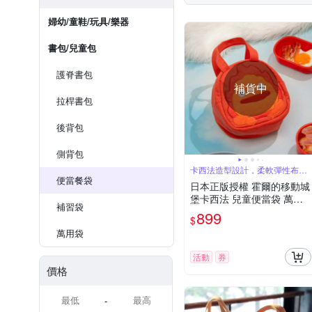
婦幼/童鞋/玩具/樂器
書包/兒童包
護脊書包
補貨中
拉桿書包
後背包
側背包
卡西法造型設計，柔軟彈性布
料，拉鍊設計
便當餐袋
日本正版授權 霍爾的移動城
堡卡西法 兒童便當袋 萬用
補習袋
手提袋
899
$
萬用袋
活動
券
價格
-