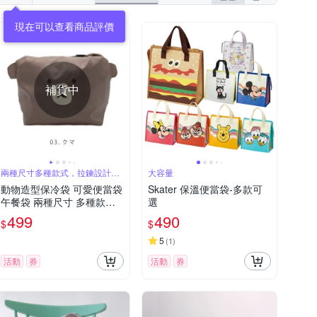
現在可以查看商品評價
補貨中
兩種尺寸多種款式，拉鍊設計方
大容量
便開關
動物造型保冷袋 可愛便當袋
Skater 保溫便當袋-多款可
午餐袋 兩種尺寸 多種款式
選
可選
499
490
$
$
5
(
1
)
活動
券
活動
券