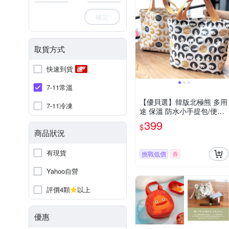
確定
取貨方式
快速到貨
7-11常溫
【優貝選】韓版北極熊 多用
7-11冷凍
途 保溫 防水小手提包/便當
袋/午餐提包(3色)
399
$
商品狀況
有現貨
挑戰低價
券
Yahoo自營
評價4顆
以上
優惠