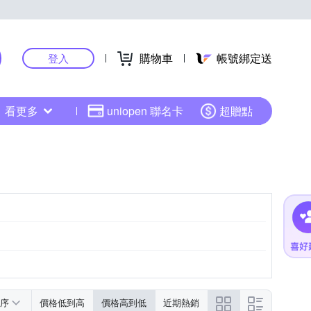
購物車
帳號綁定送
登入
看更多
uniopen 聯名卡
超贈點
序
價格低到高
價格高到低
近期熱銷