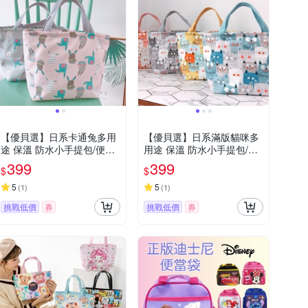
【優貝選】日系卡通兔多用
【優貝選】日系滿版貓咪多
途 保溫 防水小手提包/便當
用途 保溫 防水小手提包/便
袋/午餐提包(4色)
當袋/午餐提包(4色)
399
399
$
$
5
5
(
1
)
(
1
)
挑戰低價
券
挑戰低價
券