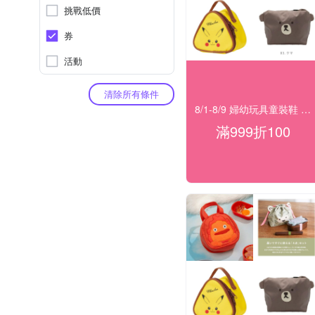
挑戰低價
券
活動
清除所有條件
8/1-8/9 婦幼玩具童裝鞋 指定品滿999折100
滿999折100