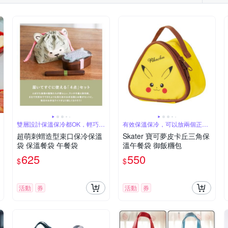
雙層設計保溫保冷都OK，輕巧好
有效保溫保冷，可以放兩個正常
提
尺寸飯糰
超萌刺蝟造型束口保冷保溫
Skater 寶可夢皮卡丘三角保
袋 保溫餐袋 午餐袋
溫午餐袋 御飯糰包
625
550
$
$
活動
券
活動
券