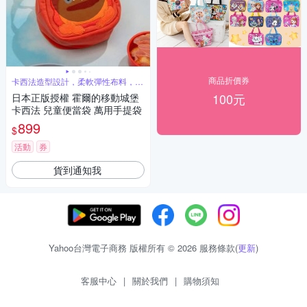
商品折價券
卡西法造型設計，柔軟彈性布料，拉
鍊設計
100元
日本正版授權 霍爾的移動城堡
卡西法 兒童便當袋 萬用手提袋
899
$
活動
券
貨到通知我
Yahoo台灣電子商務 版權所有 © 2026 服務條款(
更新
)
客服中心
|
關於我們
|
購物須知