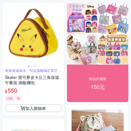
有效保溫保冷，可以放兩個正常尺寸
飯糰
Skater 寶可夢皮卡丘三角保溫
商品折價券
午餐袋 御飯糰包
150元
550
$
活動
券
加入購物車