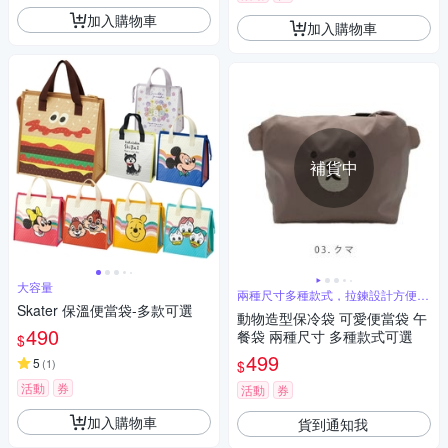
加入購物車
加入購物車
補貨中
大容量
兩種尺寸多種款式，拉鍊設計方便開
關
Skater 保溫便當袋-多款可選
動物造型保冷袋 可愛便當袋 午
490
餐袋 兩種尺寸 多種款式可選
$
499
5
(
1
)
$
活動
券
活動
券
加入購物車
貨到通知我