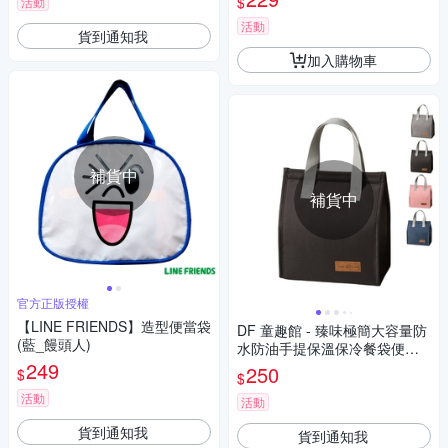
$
活動
活動
貨到通知我
加入購物車
補貨中
補貨中
官方正版授權
【LINE FRIENDS】造型便當袋
DF 童趣館 - 臻味極簡大容量防
(藍_饅頭人)
水防油手提保溫保冷餐袋便當
249
袋
250
$
$
活動
活動
貨到通知我
貨到通知我