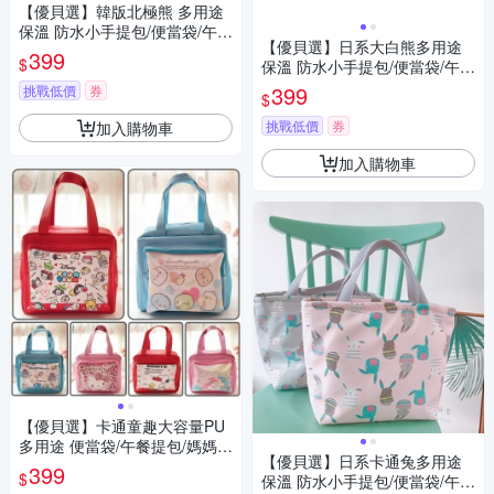
【優貝選】韓版北極熊 多用途
保溫 防水小手提包/便當袋/午餐
【優貝選】日系大白熊多用途
提包(3色)
399
$
保溫 防水小手提包/便當袋/午餐
提包(2色)
399
挑戰低價
券
$
挑戰低價
券
加入購物車
加入購物車
【優貝選】卡通童趣大容量PU
多用途 便當袋/午餐提包/媽媽提
【優貝選】日系卡通兔多用途
包
399
$
保溫 防水小手提包/便當袋/午餐