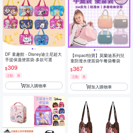
DF 童趣館 - Disney迪士尼超大
【impact怡寶】莫蘭迪系列兒
手提保溫便當袋-多款可選
童防潑水便當袋午餐袋餐袋
309
367
$
$
活動
券
活動
券
加入購物車
加入購物車