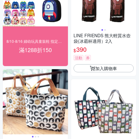
LINE FRIENDS 熊大輕質水壺
袋(冰霸杯適用）2入
8/10-8/16 婦幼玩具童裝鞋 指定品滿1288折150
390
滿1288折150
$
活動
券
加入購物車