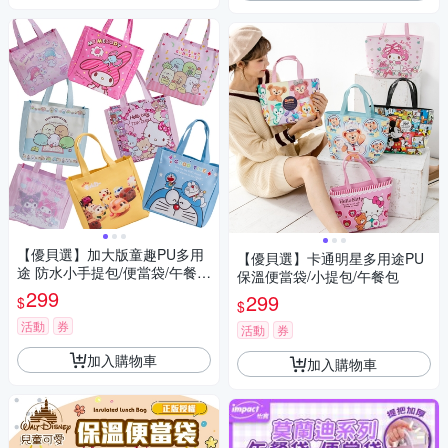
【優貝選】加大版童趣PU多用
【優貝選】卡通明星多用途PU
途 防水小手提包/便當袋/午餐提
保溫便當袋/小提包/午餐包
包
299
299
$
$
活動
券
活動
券
加入購物車
加入購物車