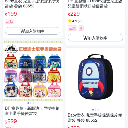
Baby童衣 兒童手提保溫保冷便
DF 童趣館 - Disney迪士尼正版
當袋 餐袋 88553
兒童雙網狀口袋便當袋
199
229
$
$
4.9
活動
(
7
)
活動
券
加入購物車
加入購物車
補貨中
DF 童趣館 - 新版迪士尼授權兒
童卡通手提便當袋
Baby童衣 兒童手提保溫保冷便
229
當袋 餐袋 88552
$
229