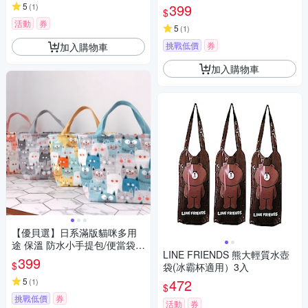
提包(4色)
5
399
(
1
)
$
活動
券
5
(
1
)
挑戰低價
券
加入購物車
加入購物車
【優貝選】日系滿版貓咪多用
途 保溫 防水小手提包/便當袋/
LINE FRIENDS 熊大輕質水壺
午餐提包(4色)
399
$
袋(冰霸杯適用）3入
5
472
(
1
)
$
挑戰低價
券
活動
券