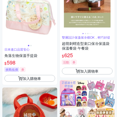
雙層設計保溫保冷都OK，輕巧好提
超萌刺蝟造型束口保冷保溫袋
保溫餐袋 午餐袋
日本進口品質安心
625
角落生物保溫手提袋
$
598
活動
券
$
挑戰低價
券
加入購物車
加入購物車
補貨中