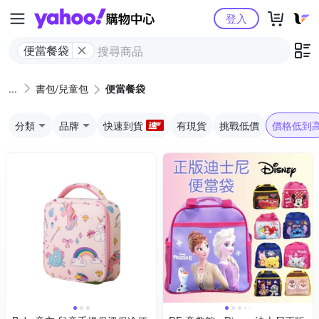
Yahoo購物中心
登入
便當餐袋
書包/兒童包
便當餐袋
分類
品牌
快速到貨
有現貨
挑戰低價
價格低到