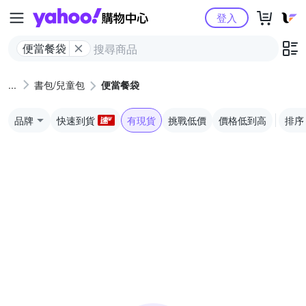
Yahoo購物中心
登入
便當餐袋
書包/兒童包
便當餐袋
品牌
快速到貨
有現貨
挑戰低價
價格低到高
排序