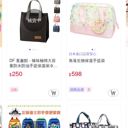
補貨中
日本進口品質安心
DF 童趣館 - 臻味極簡大容
角落生物保溫手提袋
量防水防油手提保溫保冷餐
袋便當袋
250
598
$
$
活動
挑戰低價
券