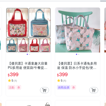
【優貝選】卡通童趣大容量
【優貝選】日系卡通兔多用
PU多用途 便當袋/午餐提包/
途 保溫 防水小手提包/便當
媽媽提包
袋/午餐提包(4色)
399
399
$
$
5
5
(
1
)
(
1
)
活動
券
挑戰低價
券