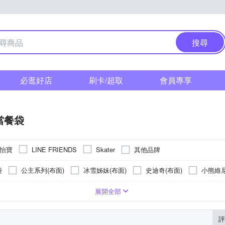
搜尋
必逛好店
刷卡/超取
會員專享
當餐袋
 怡寶
其他品牌
LINE FRIENDS
Skater
袋
公主系列(布面)
冰雪姊妹(布面)
史迪奇(布面)
小熊維尼
(布面)
米奇(布面)
米妮(布面)
米妮外太空(布面)
蓬蓬裙
塑膠
展開全部
評