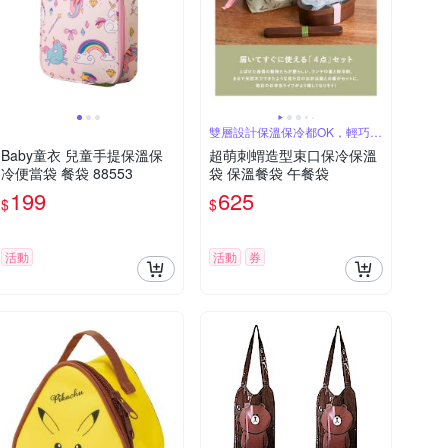
雙層設計保溫保冷都OK，輕巧好
提
Baby童衣 兒童手提保溫保
超萌刺蝟造型束口保冷保溫
冷便當袋 餐袋 88553
袋 保溫餐袋 午餐袋
199
625
$
$
活動
活動
券