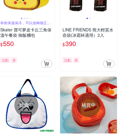
有效保溫保冷，可以放兩個正常
尺寸飯糰
Skater 寶可夢皮卡丘三角保
LINE FRIENDS 熊大輕質水
溫午餐袋 御飯糰包
壺袋(冰霸杯適用）2入
550
390
$
$
活動
券
活動
券
補貨中
補貨中