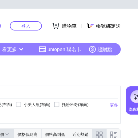
購物車
帳號綁定送
登入
看更多
uniopen 聯名卡
超贈點
(布面)
小美人魚(布面)
托臉米奇(布面)
更多
蘇菲亞(布面)
蘇菲亞(布面)
價
價格低到高
價格高到低
近期熱銷