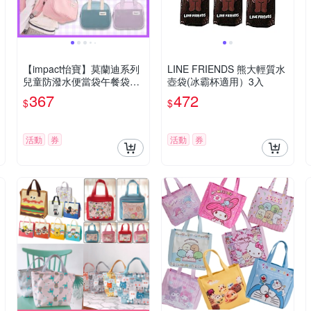
【impact怡寶】莫蘭迪系列
LINE FRIENDS 熊大輕質水
兒童防潑水便當袋午餐袋餐
壺袋(冰霸杯適用）3入
袋
367
472
$
$
活動
券
活動
券