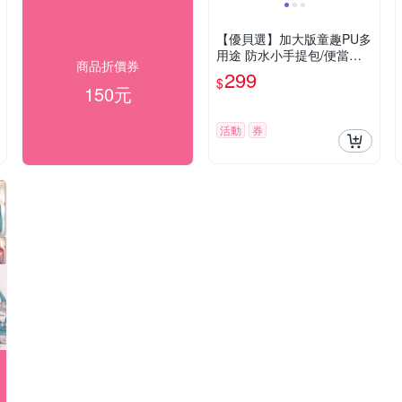
【優貝選】加大版童趣PU多
用途 防水小手提包/便當袋/
商品折價券
午餐提包
299
$
150元
活動
券