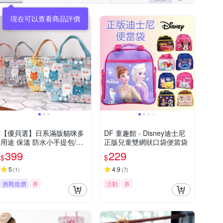
【優貝選】日系滿版貓咪多
DF 童趣館 - Disney迪士尼
用途 保溫 防水小手提包/便
正版兒童雙網狀口袋便當袋
當袋/午餐提包(4色)
399
229
$
$
5
4.9
(
1
)
(
7
)
挑戰低價
券
活動
券