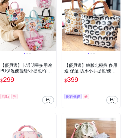
【優貝選】卡通明星多用途
【優貝選】韓版北極熊 多用
PU保溫便當袋/小提包/午餐
途 保溫 防水小手提包/便當
包
袋/午餐提包(3色)
299
399
$
$
活動
券
挑戰低價
券