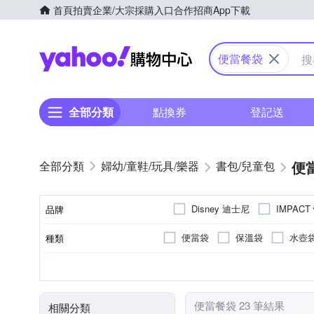
首頁
拍賣
企業/大宗採購入口
合作招商
App下載
Yahoo購物中心
便當餐袋
全部分類
點換券
登記送
便
婦幼/童鞋/玩具/樂器
書包/兒童包
Disney 迪士尼
IMPACT
品牌
便當袋
保溫袋
水壺
種類
品牌名稱
海洋米妮(布面)
玩具總動員
聚酯纖維
鋁
PEVA箔
主材質
閃電麥坤(布面)
便當餐袋 23 筆結果
相關分類