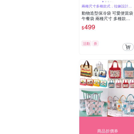
兩種尺寸多種款式，拉鍊設計方
便開關
動物造型保冷袋 可愛便當袋
午餐袋 兩種尺寸 多種款式
可選
499
$
活動
券
商品折價券