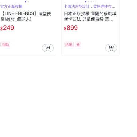
官方正版授權
卡西法造型設計，柔軟彈性布
料，拉鍊設計
【LINE FRIENDS】造型便
日本正版授權 霍爾的移動城
當袋(藍_饅頭人)
堡卡西法 兒童便當袋 萬用
手提袋
249
899
$
$
活動
活動
券