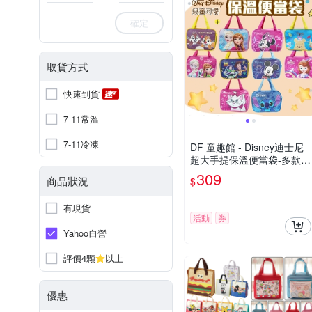
確定
取貨方式
快速到貨
7-11常溫
7-11冷凍
DF 童趣館 - Disney迪士尼
超大手提保溫便當袋-多款可
選
309
商品狀況
$
有現貨
活動
券
Yahoo自營
評價4顆
以上
優惠