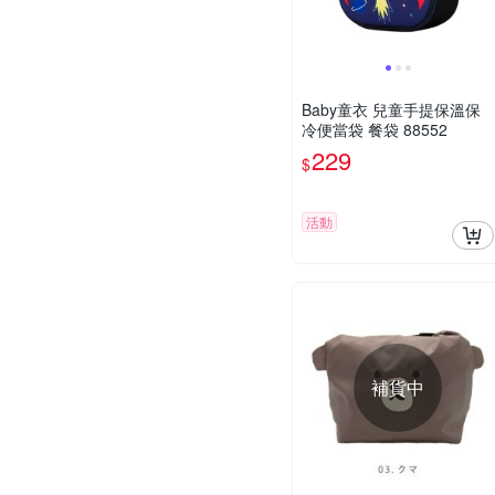
Baby童衣 兒童手提保溫保
冷便當袋 餐袋 88552
229
$
活動
補貨中