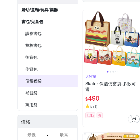
婦幼/童鞋/玩具/樂器
書包/兒童包
護脊書包
拉桿書包
後背包
側背包
大容量
便當餐袋
Skater 保溫便當袋-多款可
選
補習袋
490
$
萬用袋
5
(
1
)
活動
券
價格
-