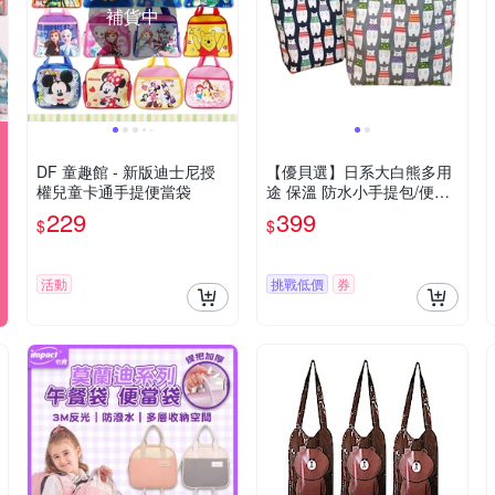
補貨中
DF 童趣館 - 新版迪士尼授
【優貝選】日系大白熊多用
權兒童卡通手提便當袋
途 保溫 防水小手提包/便當
袋/午餐提包(2色)
229
399
$
$
活動
挑戰低價
券