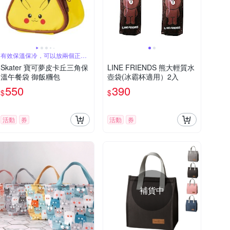
有效保溫保冷，可以放兩個正常
尺寸飯糰
Skater 寶可夢皮卡丘三角保
LINE FRIENDS 熊大輕質水
溫午餐袋 御飯糰包
壺袋(冰霸杯適用）2入
550
390
$
$
活動
券
活動
券
補貨中