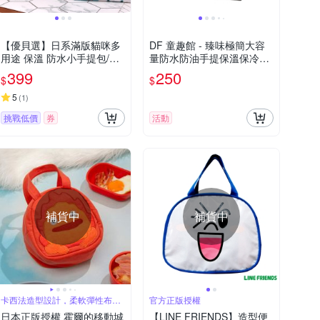
【優貝選】日系滿版貓咪多
DF 童趣館 - 臻味極簡大容
用途 保溫 防水小手提包/便
量防水防油手提保溫保冷餐
當袋/午餐提包(4色)
袋便當袋
399
250
$
$
5
(
1
)
挑戰低價
券
活動
補貨中
補貨中
卡西法造型設計，柔軟彈性布
官方正版授權
料，拉鍊設計
日本正版授權 霍爾的移動城
【LINE FRIENDS】造型便