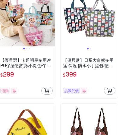
【優貝選】卡通明星多用途
【優貝選】日系大白熊多用
PU保溫便當袋/小提包/午餐
途 保溫 防水小手提包/便當
包
袋/午餐提包(2色)
299
399
$
$
活動
券
挑戰低價
券