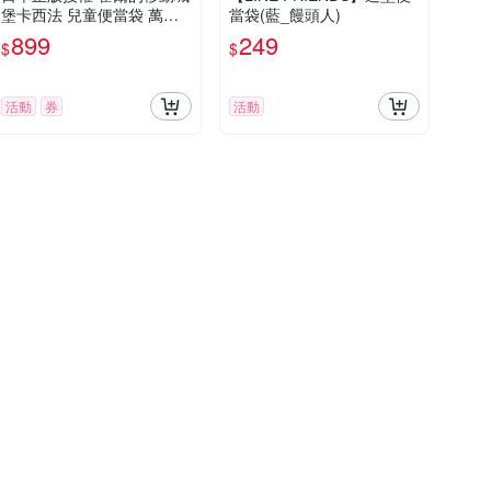
堡卡西法 兒童便當袋 萬用
當袋(藍_饅頭人)
手提袋
899
249
$
$
活動
券
活動