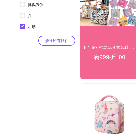
挑戰低價
券
活動
清除所有條件
8/1-8/9 婦幼玩具童裝鞋 指定品滿999折100
滿999折100