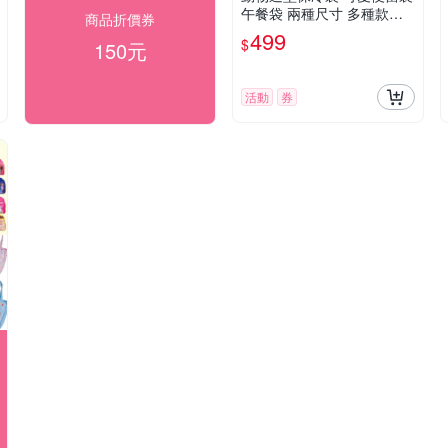
午餐袋 兩種尺寸 多種款式
商品折價券
可選
499
$
150元
活動
券