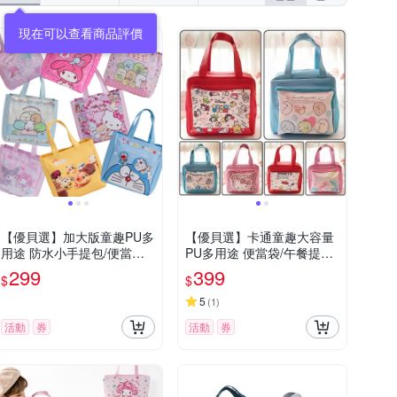
現在可以查看商品評價
【優貝選】加大版童趣PU多
【優貝選】卡通童趣大容量
用途 防水小手提包/便當袋/
PU多用途 便當袋/午餐提包/
午餐提包
媽媽提包
299
399
$
$
5
(
1
)
活動
券
活動
券