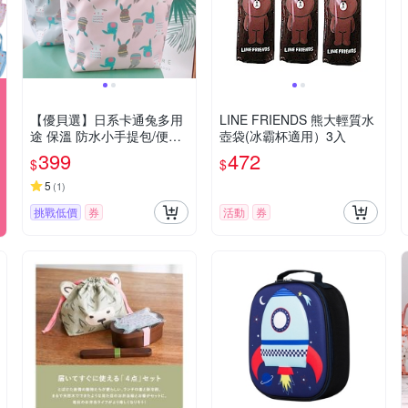
【優貝選】日系卡通兔多用
LINE FRIENDS 熊大輕質水
途 保溫 防水小手提包/便當
壺袋(冰霸杯適用）3入
袋/午餐提包(4色)
399
472
$
$
5
(
1
)
挑戰低價
券
活動
券