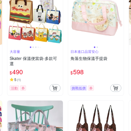
大容量
日本進口品質安心
Skater 保溫便當袋-多款可
角落生物保溫手提袋
選
490
598
$
$
5
(
1
)
活動
券
挑戰低價
券