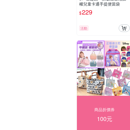
權兒童卡通手提便當袋
229
$
活動
商品折價券
100元