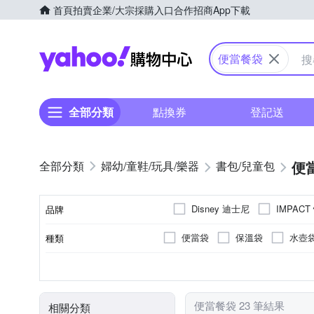
首頁
拍賣
企業/大宗採購入口
合作招商
App下載
Yahoo購物中心
便當餐袋
全部分類
點換券
登記送
便
婦幼/童鞋/玩具/樂器
書包/兒童包
Disney 迪士尼
IMPACT
品牌
便當袋
保溫袋
水壺
種類
品牌名稱
海洋米妮(布面)
玩具總動員
聚酯纖維
鋁
PEVA箔
主材質
閃電麥坤(布面)
便當餐袋 23 筆結果
相關分類