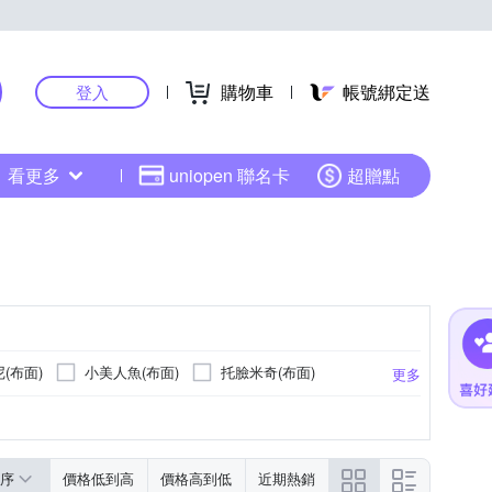
購物車
帳號綁定送
登入
看更多
uniopen 聯名卡
超贈點
(布面)
小美人魚(布面)
托臉米奇(布面)
更多
蘇菲亞(布面)
蘇菲亞(布面)
序
價格低到高
價格高到低
近期熱銷