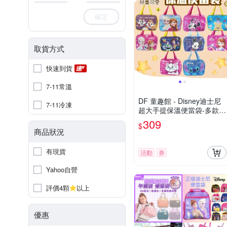
確定
取貨方式
快速到貨
7-11常溫
DF 童趣館 - Disney迪士尼
7-11冷凍
超大手提保溫便當袋-多款可
選
309
$
商品狀況
有現貨
活動
券
Yahoo自營
評價4顆
以上
優惠