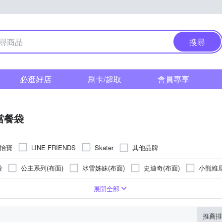
搜尋
必逛好店
刷卡/超取
會員專享
當餐袋
 怡寶
其他品牌
LINE FRIENDS
Skater
袋
公主系列(布面)
冰雪姊妹(布面)
史迪奇(布面)
小熊維尼
(布面)
米奇(布面)
米妮(布面)
米妮外太空(布面)
蓬蓬裙
塑膠
展開全部
推薦排