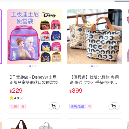
DF 童趣館 - Disney迪士尼
【優貝選】韓版北極熊 多用
正版兒童雙網狀口袋便當袋
途 保溫 防水小手提包/便當
袋/午餐提包(3色)
229
399
$
$
4.9
(
7
)
活動
券
挑戰低價
券