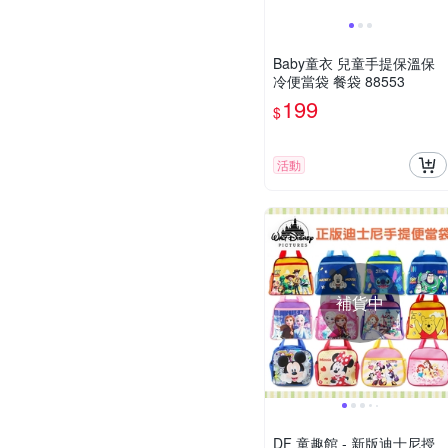
Baby童衣 兒童手提保溫保
冷便當袋 餐袋 88553
199
$
活動
補貨中
DF 童趣館 - 新版迪士尼授