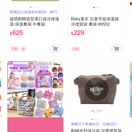
雙層設計保溫保冷都OK，輕巧好
提
超萌刺蝟造型束口保冷保溫
Baby童衣 兒童手提保溫保
袋 保溫餐袋 午餐袋
冷便當袋 餐袋 88552
625
229
$
$
活動
券
活動
補貨中
兩種尺寸多種款式，拉鍊設計方
便開關
動物造型保冷袋 可愛便當袋