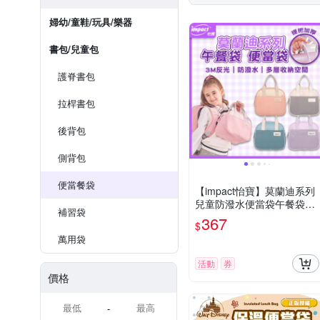
婦幼/童鞋/玩具/樂器
書包/兒童包
護脊書包
拉桿書包
後背包
側背包
便當餐袋
【impact怡寶】莫蘭迪系列
兒童防潑水便當袋午餐袋餐
補習袋
袋
367
$
萬用袋
活動
券
價格
-