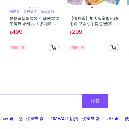
兩種尺寸多種款式，拉鍊設計方
便開關
動物造型保冷袋 可愛便當袋
【優貝選】加大版童趣PU多
午餐袋 兩種尺寸 多種款式
用途 防水小手提包/便當袋/
可選
午餐提包
499
299
$
$
活動
券
活動
券
搜尋
isney 迪士尼 - 便當餐袋
#IMPACT 怡寶 - 便當餐袋
#Skater 