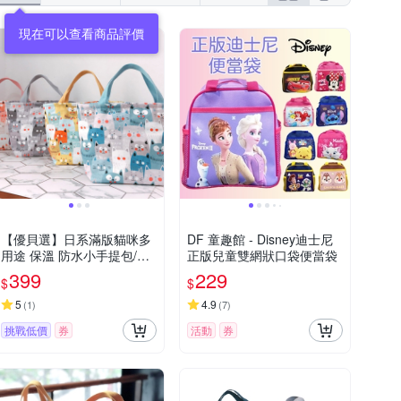
現在可以查看商品評價
【優貝選】日系滿版貓咪多
DF 童趣館 - Disney迪士尼
用途 保溫 防水小手提包/便
正版兒童雙網狀口袋便當袋
當袋/午餐提包(4色)
399
229
$
$
5
4.9
(
1
)
(
7
)
挑戰低價
券
活動
券