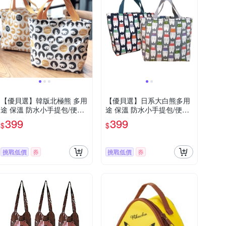
【優貝選】韓版北極熊 多用
【優貝選】日系大白熊多用
途 保溫 防水小手提包/便當
途 保溫 防水小手提包/便當
袋/午餐提包(3色)
袋/午餐提包(2色)
399
399
$
$
挑戰低價
券
挑戰低價
券