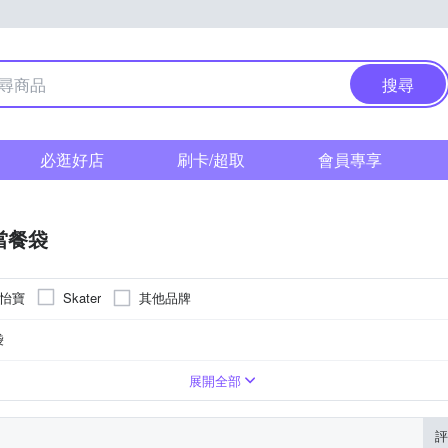
搜尋
必逛好店
刷卡/超取
會員專享
當餐袋
 怡寶
其他品牌
Skater
袋
展開全部
評