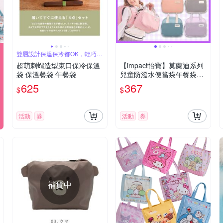
雙層設計保溫保冷都OK，輕巧好
提
超萌刺蝟造型束口保冷保溫
【impact怡寶】莫蘭迪系列
袋 保溫餐袋 午餐袋
兒童防潑水便當袋午餐袋餐
袋
625
367
$
$
活動
券
活動
券
補貨中