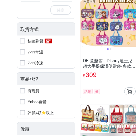
確定
取貨方式
快速到貨
7-11常溫
DF 童趣館 - Disney迪士尼
7-11冷凍
超大手提保溫便當袋-多款可
選
309
$
商品狀況
有現貨
活動
券
Yahoo自營
評價4顆
以上
優惠