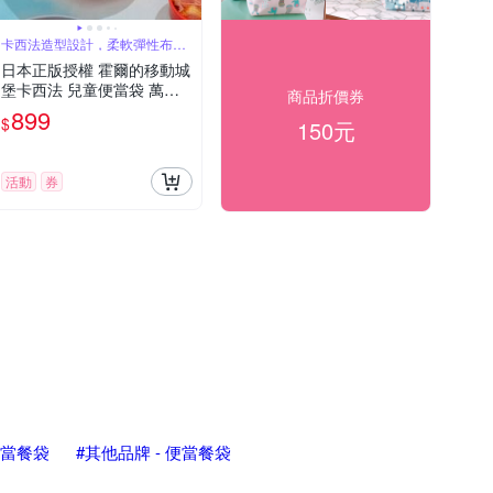
卡西法造型設計，柔軟彈性布
料，拉鍊設計
日本正版授權 霍爾的移動城
堡卡西法 兒童便當袋 萬用
商品折價券
手提袋
899
$
150元
活動
券
- 便當餐袋
#其他品牌 - 便當餐袋