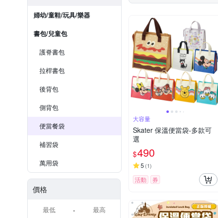
婦幼/童鞋/玩具/樂器
書包/兒童包
護脊書包
拉桿書包
後背包
側背包
大容量
便當餐袋
Skater 保溫便當袋-多款可
選
補習袋
490
$
萬用袋
5
(
1
)
活動
券
價格
-