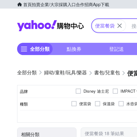
首頁
拍賣
企業/大宗採購入口
合作招商
App下載
Yahoo購物中心
便當餐袋
全部分類
點換券
登記送
便
婦幼/童鞋/玩具/樂器
書包/兒童包
Disney 迪士尼
IMPACT
品牌
便當袋
保溫袋
水壺
種類
品牌名稱
聚酯纖維
鋁
主材質
便當餐袋 18 筆結果
相關分類