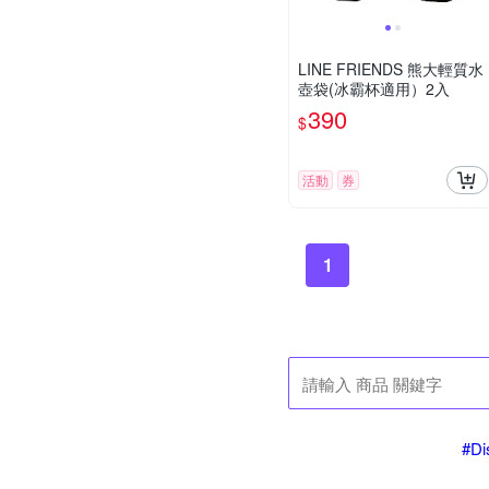
LINE FRIENDS 熊大輕質水
壺袋(冰霸杯適用）2入
390
$
活動
券
1
#D