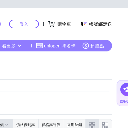
購物車
帳號綁定送
登入
看更多
uniopen 聯名卡
超贈點
價
價格低到高
價格高到低
近期熱銷