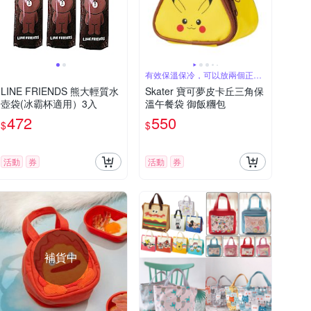
有效保溫保冷，可以放兩個正常
尺寸飯糰
LINE FRIENDS 熊大輕質水
Skater 寶可夢皮卡丘三角保
壺袋(冰霸杯適用）3入
溫午餐袋 御飯糰包
472
550
$
$
活動
券
活動
券
補貨中