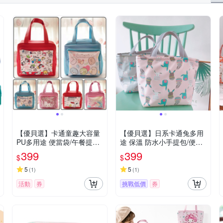
【優貝選】卡通童趣大容量
【優貝選】日系卡通兔多用
PU多用途 便當袋/午餐提包/
途 保溫 防水小手提包/便當
媽媽提包
袋/午餐提包(4色)
399
399
$
$
5
5
(
1
)
(
1
)
活動
券
挑戰低價
券