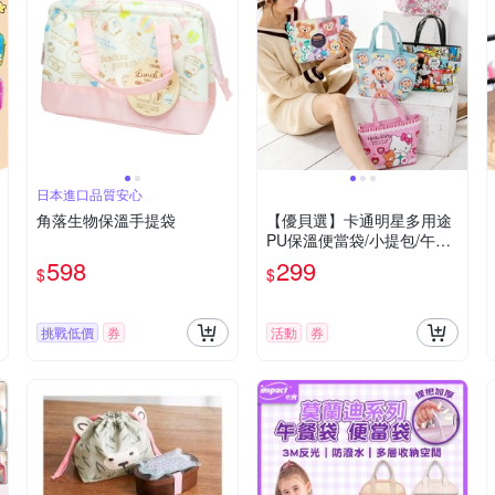
日本進口品質安心
角落生物保溫手提袋
【優貝選】卡通明星多用途
PU保溫便當袋/小提包/午餐
包
598
299
$
$
挑戰低價
券
活動
券