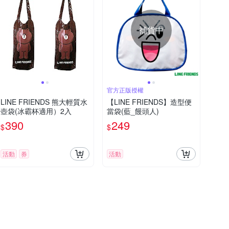
補貨中
官方正版授權
LINE FRIENDS 熊大輕質水
【LINE FRIENDS】造型便
壺袋(冰霸杯適用）2入
當袋(藍_饅頭人)
390
249
$
$
活動
券
活動