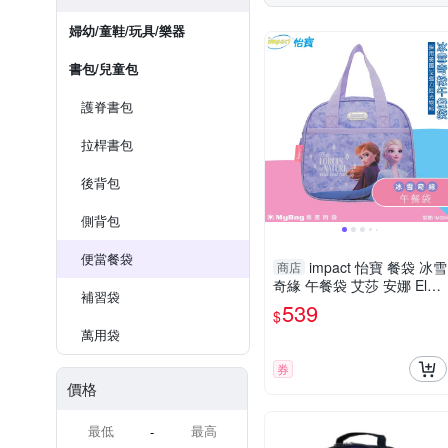
婦幼/童鞋/玩具/樂器
書包/兒童包
護脊書包
拉桿書包
後背包
側背包
便當餐袋
impact 怡寶 餐袋 冰雪
商店
奇緣 午餐袋 艾莎 安娜 Elsa
補習袋
防潑水 便當袋 粉紫 IMDSN
539
$
01 得意時袋
萬用袋
券
價格
-