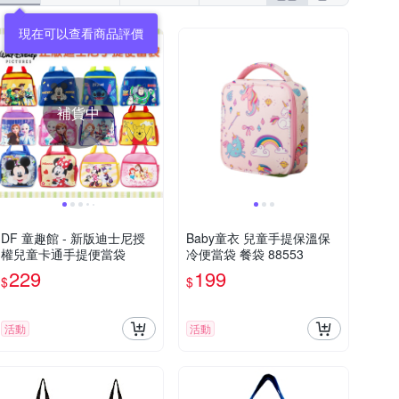
現在可以查看商品評價
補貨中
DF 童趣館 - 新版迪士尼授
Baby童衣 兒童手提保溫保
權兒童卡通手提便當袋
冷便當袋 餐袋 88553
229
199
$
$
活動
活動