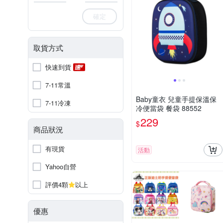
確定
取貨方式
快速到貨
7-11常溫
Baby童衣 兒童手提保溫保
7-11冷凍
冷便當袋 餐袋 88552
229
$
商品狀況
有現貨
活動
Yahoo自營
評價4顆
以上
優惠