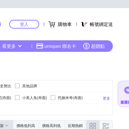
購物車
帳號綁定送
登入
看更多
uniopen 聯名卡
超贈點
 史努比
其他品牌
(布面)
小美人魚(布面)
托臉米奇(布面)
更多
蘇菲亞(布面)
蘇菲亞(布面)
架
價格低到高
價格高到低
近期熱銷