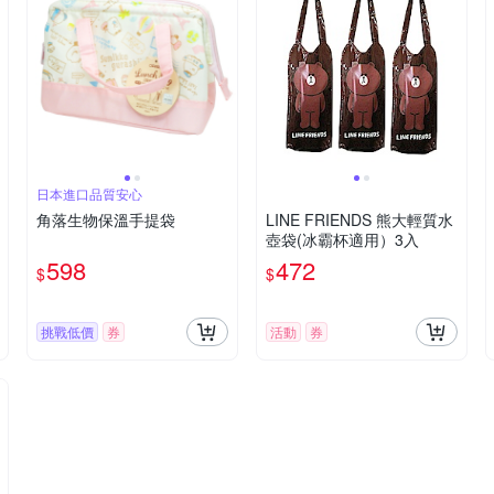
日本進口品質安心
角落生物保溫手提袋
LINE FRIENDS 熊大輕質水
壺袋(冰霸杯適用）3入
598
472
$
$
挑戰低價
券
活動
券