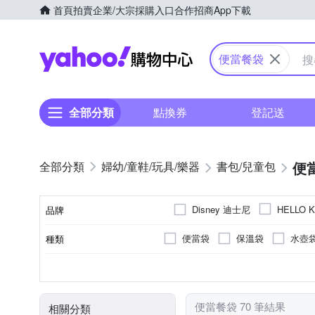
首頁
拍賣
企業/大宗採購入口
合作招商
App下載
Yahoo購物中心
便當餐袋
全部分類
點換券
登記送
便
婦幼/童鞋/玩具/樂器
書包/兒童包
Disney 迪士尼
HELLO K
品牌
便當袋
保溫袋
水壺
種類
品牌名稱
海洋米妮(布面)
玩具總動員
聚酯纖維
鋁
尼龍
主材質
閃電麥坤(布面)
便當餐袋 70 筆結果
相關分類