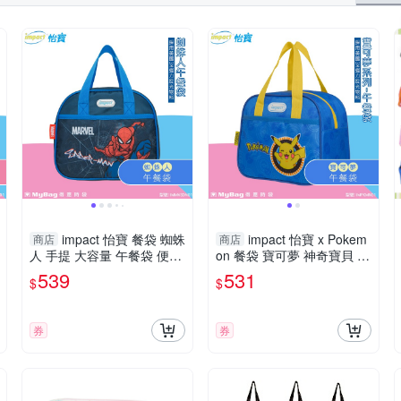
impact 怡寶 餐袋 蜘蛛
impact 怡寶 x Pokem
商店
商店
人 手提 大容量 午餐袋 便當
on 餐袋 寶可夢 神奇寶貝 皮
袋 深藍 IMMVSDN01 得意
卡丘 午餐袋 IMPKMN01 得
539
531
$
$
時袋
意時袋
券
券