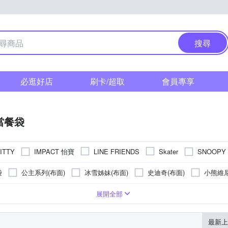
搜尋
必逛好店
刷卡/超取
會員專享
當餐袋
IMPACT 怡寶
SNOOPY
ITTY
LINE FRIENDS
Skater
袋
公主系列(布面)
冰雪姊妹(布面)
史迪奇(布面)
小熊維尼
(布面)
米奇(布面)
米妮(布面)
米妮外太空(布面)
蓬蓬裙
帆布
PEVA箔
塑膠
展開全部
最新上