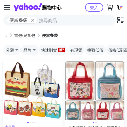
Yahoo購物中心
登入
便當餐袋
書包/兒童包
便當餐袋
分類
品牌
快速到貨
有現貨
挑戰低價
價格低到
大容量