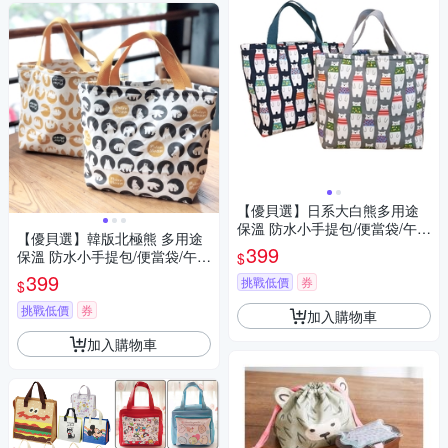
【優貝選】日系大白熊多用途
保溫 防水小手提包/便當袋/午餐
【優貝選】韓版北極熊 多用途
提包(2色)
399
保溫 防水小手提包/便當袋/午餐
$
提包(3色)
399
挑戰低價
券
$
挑戰低價
券
加入購物車
加入購物車