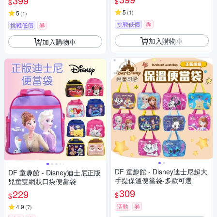
399
$
$
5
(
1
)
5
(
1
)
挑戰低價
券
挑戰低價
券
加入購物車
加入購物車
DF 童趣館 - Disney迪士尼超大
DF 童趣館 - Disney迪士尼正版
手提保溫便當袋-多款可選
兒童雙網狀口袋便當袋
309
229
$
$
活動
券
4.9
(
7
)