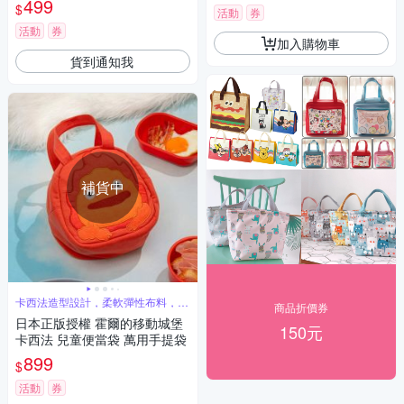
499
$
活動
券
活動
券
加入購物車
貨到通知我
補貨中
卡西法造型設計，柔軟彈性布料，拉
商品折價券
鍊設計
日本正版授權 霍爾的移動城堡
150元
卡西法 兒童便當袋 萬用手提袋
899
$
活動
券