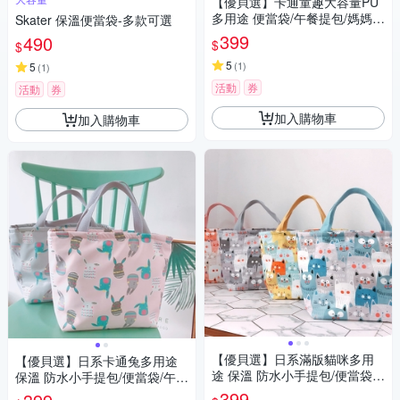
【優貝選】卡通童趣大容量PU
多用途 便當袋/午餐提包/媽媽提
Skater 保溫便當袋-多款可選
包
399
490
$
$
5
(
1
)
5
(
1
)
活動
券
活動
券
加入購物車
加入購物車
【優貝選】日系滿版貓咪多用
【優貝選】日系卡通兔多用途
途 保溫 防水小手提包/便當袋/
保溫 防水小手提包/便當袋/午餐
午餐提包(4色)
提包(4色)
399