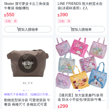
飯糰
Skater 寶可夢皮卡丘三角保溫
LINE FRIENDS 熊大輕質水壺
午餐袋 御飯糰包
袋(冰霸杯適用）2入
550
390
$
$
活動
券
活動
券
加入購物車
加入購物車
補貨中
兩種尺寸多種款式，拉鍊設計方便開
【優貝選】加大版童趣PU多用
關
途 防水小手提包/便當袋/午餐提
動物造型保冷袋 可愛便當袋 午
包
餐袋 兩種尺寸 多種款式可選
299
$