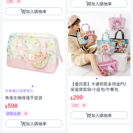
活動
券
加入購物車
加入購物車
【優貝選】卡通明星多用途PU
保溫便當袋/小提包/午餐包
日本進口品質安心
299
角落生物保溫手提袋
$
598
活動
券
$
挑戰低價
券
加入購物車
加入購物車