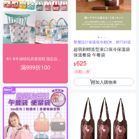
雙層設計保溫保冷都OK，輕巧好提
超萌刺蝟造型束口保冷保溫袋
保溫餐袋 午餐袋
8/1-8/9 婦幼玩具童裝鞋 指定品滿999折100
625
$
滿999折100
活動
券
加入購物車