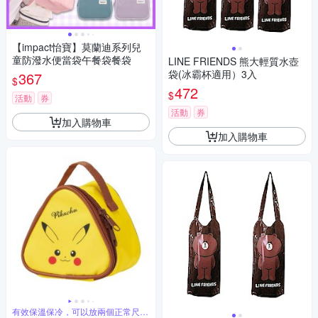
【impact怡寶】莫蘭迪系列兒
童防潑水便當袋午餐袋餐袋
LINE FRIENDS 熊大輕質水壺
袋(冰霸杯適用）3入
367
$
472
$
活動
券
活動
券
加入購物車
加入購物車
有效保溫保冷，可以放兩個正常尺寸