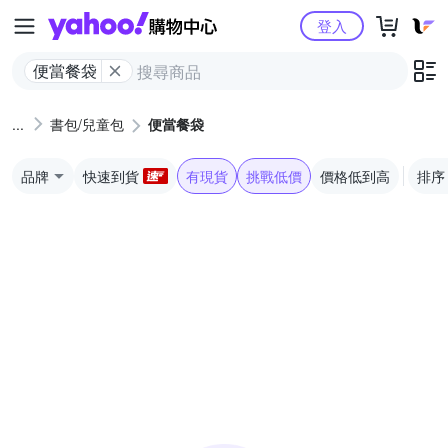
Yahoo購物中心
登入
便當餐袋
書包/兒童包
便當餐袋
品牌
快速到貨
有現貨
挑戰低價
價格低到高
排序