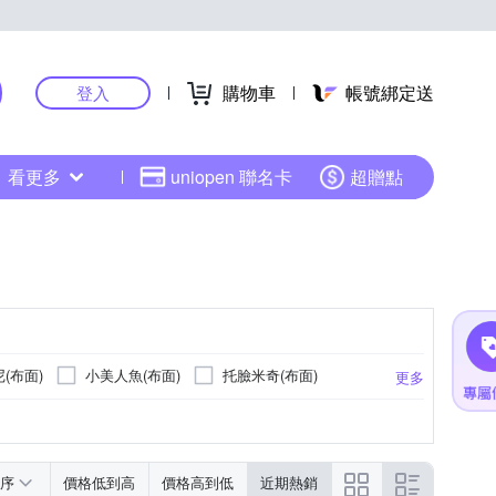
購物車
帳號綁定送
登入
看更多
uniopen 聯名卡
超贈點
(布面)
小美人魚(布面)
托臉米奇(布面)
更多
蘇菲亞(布面)
蘇菲亞(布面)
序
價格低到高
價格高到低
近期熱銷