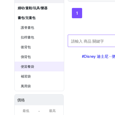
婦幼/童鞋/玩具/樂器
1
書包/兒童包
護脊書包
拉桿書包
後背包
#Disney 迪士尼 -
側背包
便當餐袋
補習袋
萬用袋
價格
-