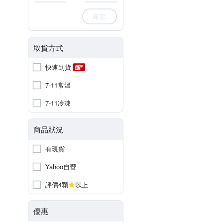
確定
取貨方式
快速到貨
7-11常溫
7-11冷凍
商品狀況
有現貨
Yahoo自營
評價4顆
以上
優惠