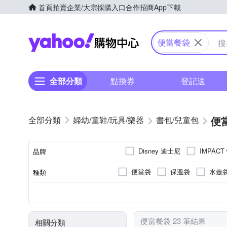
首頁
拍賣
企業/大宗採購入口
合作招商
App下載
Yahoo購物中心
便當餐袋
全部分類
點換券
登記送
便
婦幼/童鞋/玩具/樂器
書包/兒童包
Disney 迪士尼
IMPACT
品牌
便當袋
保溫袋
水壺
種類
品牌名稱
海洋米妮(布面)
玩具總動員
聚酯纖維
鋁
PEVA箔
主材質
閃電麥坤(布面)
便當餐袋 23 筆結果
相關分類