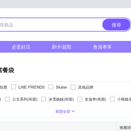
搜尋
必逛好店
刷卡/超取
會員專享
當餐袋
 怡寶
其他品牌
LINE FRIENDS
Skater
袋
公主系列(布面)
冰雪姊妹(布面)
史迪奇(布面)
小熊維尼
(布面)
米奇(布面)
米妮(布面)
米妮外太空(布面)
蓬蓬裙
塑膠
展開全部
推薦排