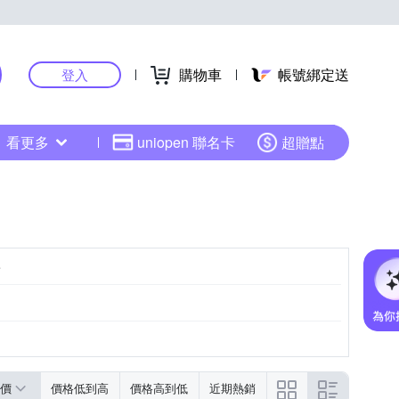
購物車
帳號綁定送
登入
看更多
uniopen 聯名卡
超贈點
牌
價
價格低到高
價格高到低
近期熱銷