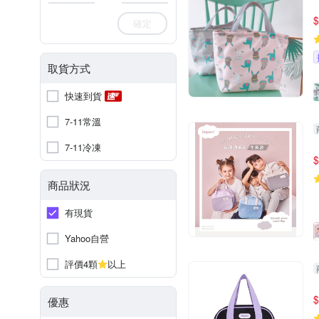
$
確定
取貨方式
快速到貨
7-11常溫
7-11冷凍
$
商品狀況
有現貨
Yahoo自營
評價4顆
以上
$
優惠