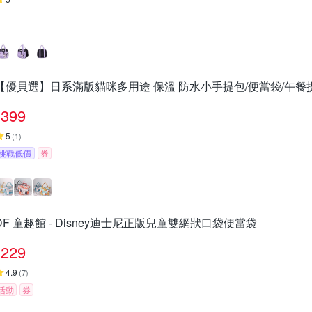
【優貝選】日系滿版貓咪多用途 保溫 防水小手提包/便當袋/午餐提
399
5
(
1
)
挑戰低價
券
DF 童趣館 - Disney迪士尼正版兒童雙網狀口袋便當袋
229
4.9
(
7
)
活動
券