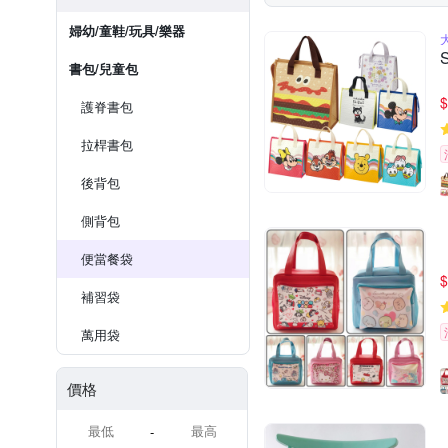
婦幼/童鞋/玩具/樂器
書包/兒童包
$
護脊書包
拉桿書包
後背包
側背包
便當餐袋
$
補習袋
萬用袋
價格
-