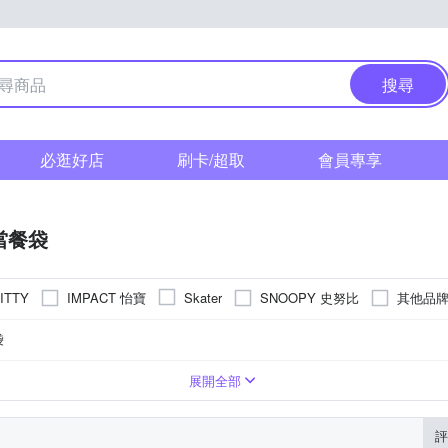
搜尋
必逛好店
刷卡/超取
會員專享
當餐袋
IMPACT 怡寶
SNOOPY 史努比
其他品
ITTY
Skater
袋
帆布
展開全部
評