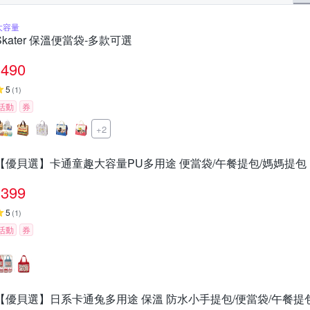
大容量
Skater 保溫便當袋-多款可選
490
5
(
1
)
活動
券
+2
【優貝選】卡通童趣大容量PU多用途 便當袋/午餐提包/媽媽提包
399
5
(
1
)
活動
券
【優貝選】日系卡通兔多用途 保溫 防水小手提包/便當袋/午餐提包