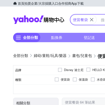
首頁
拍賣
企業/大宗採購入口
合作招商
App下載
Yahoo購物中心
便當餐袋
全部分類
點換券
登記送
便
婦幼/童鞋/玩具/樂器
書包/兒童包
Disney 迪士尼
HELLO K
品牌
便當袋
保溫袋
水壺
種類
品牌名稱
聚酯纖維
鋁
尼龍
主材質
便當餐袋 64 筆結果
相關分類