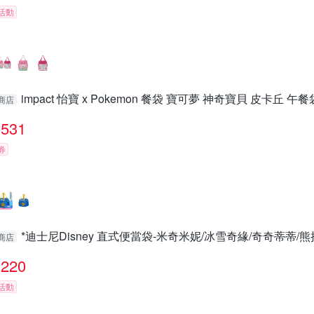
活動
impact 怡寶 x Pokemon 餐袋 寶可夢 神奇寶貝 皮卡丘 午餐
商店
531
券
*迪士尼Disney 直式便當袋-米奇米妮/冰雪奇緣/奇奇蒂蒂/
商店
220
活動