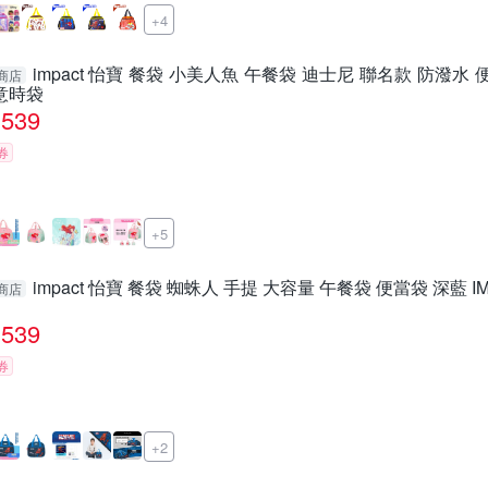
+4
impact 怡寶 餐袋 小美人魚 午餐袋 迪士尼 聯名款 防潑水 便
商店
意時袋
539
券
+5
impact 怡寶 餐袋 蜘蛛人 手提 大容量 午餐袋 便當袋 深藍 I
商店
539
券
+2