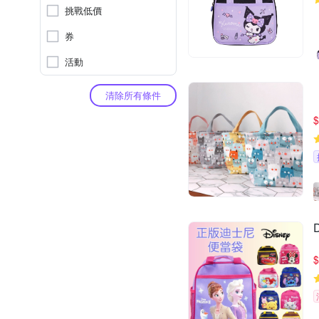
挑戰低價
券
活動
清除所有條件
$
$