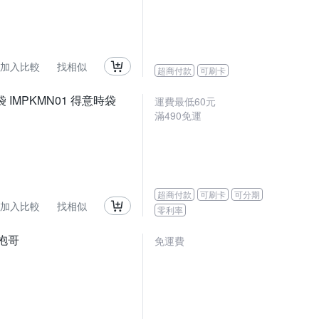
加入比較
找相似
超商付款
可刷卡
袋 IMPKMN01 得意時袋
運費最低
60
元
滿
490
免運
超商付款
可刷卡
可分期
加入比較
找相似
零利率
熊抱哥
免運費