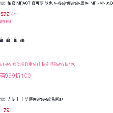
怡寶IMPACT 寶可夢 耿鬼 午餐袋/便當袋-黑色(IMPKMN05B
商店
579
$
599
限時下殺
8/1-8/9 婦幼玩具童裝鞋 指定品滿999折100
滿999折100
吉伊卡哇 雙層便當袋-飯糰/圓點
商店
179