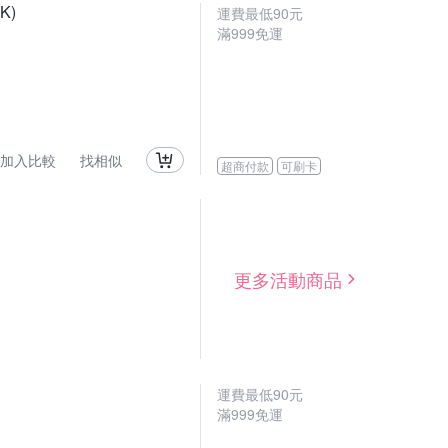
K)
運費最低
90
元
滿
999
免運
加入比較
找相似
超商付款
可刷卡
更多活動商品
運費最低
90
元
滿
999
免運