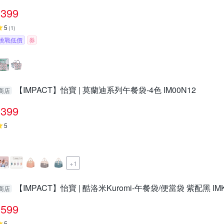
399
5
(
1
)
挑戰低價
券
【IMPACT】怡寶 | 莫蘭迪系列午餐袋-4色 IM00N12
商店
399
5
+1
【IMPACT】怡寶 | 酷洛米Kuromi-午餐袋/便當袋 紫配黑 IM
商店
599
5