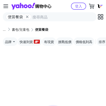
Yahoo購物中心
登入
便當餐袋
書包/兒童包
便當餐袋
品牌
快速到貨
有現貨
挑戰低價
價格低到高
排序