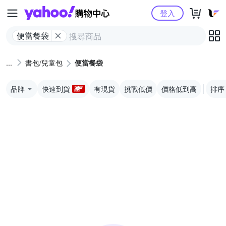
Yahoo購物中心
登入
便當餐袋
書包/兒童包
便當餐袋
品牌
快速到貨
有現貨
挑戰低價
價格低到高
排序