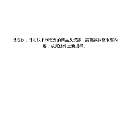
很抱歉，目前找不到您要的商品及資訊，請嘗試調整限縮內
容，放寬條件重新搜尋。