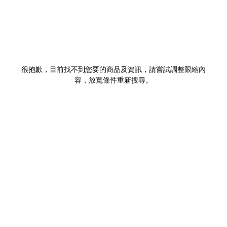
很抱歉，目前找不到您要的商品及資訊，請嘗試調整限縮內
容，放寬條件重新搜尋。