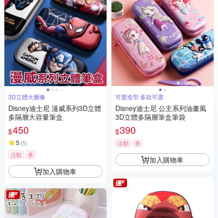
3D立體大圖像
可愛造型 多款可選
Disney迪士尼 漫威系列3D立體
Disney迪士尼 公主系列油畫風
多隔層大容量筆盒
3D立體多隔層筆盒筆袋
450
390
$
$
5
(
1
)
活動
券
活動
券
加入購物車
加入購物車