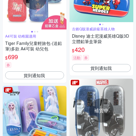
古錐Q版漫威超級英雄人物
Disney 迪士尼漫威英雄Q版3D
A4可裝 幼稚園適用
立體鉛筆盒筆袋
Tiger Family兒童輕旅包-(送鉛
420
筆)多款 A4可裝 幼兒包
$
699
$
活動
券
券
貨到通知我
貨到通知我
補貨中