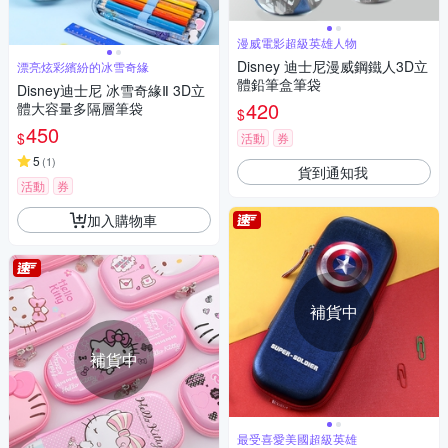
漫威電影超級英雄人物
Disney 迪士尼漫威鋼鐵人3D立
漂亮炫彩繽紛的冰雪奇緣
體鉛筆盒筆袋
Disney迪士尼 冰雪奇緣Ⅱ 3D立
420
體大容量多隔層筆袋
$
450
$
活動
券
5
(
1
)
貨到通知我
活動
券
加入購物車
補貨中
補貨中
最受喜愛美國超級英雄