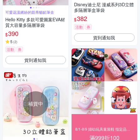
Disney迪士尼 漫威系列3D立體
多隔層筆盒筆袋
可愛花漾繽紛的凱蒂貓鉛筆盒
382
$
Hello Kitty 多款可愛圖案EVA材
質大容量多隔層筆袋
活動
券
390
$
貨到通知我
5
(
2
)
活動
券
貨到通知我
補貨中
8/1-8/9 婦幼玩具童裝鞋 指定品滿999折100
滿999折100