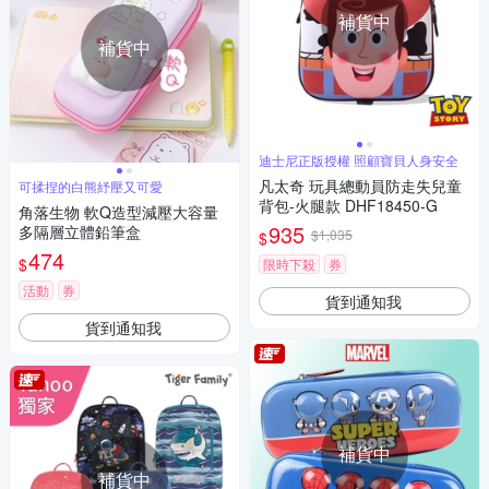
補貨中
補貨中
迪士尼正版授權 照顧寶貝人身安全
凡太奇 玩具總動員防走失兒童
可揉捏的白熊紓壓又可愛
背包-火腿款 DHF18450-G
角落生物 軟Q造型減壓大容量
935
多隔層立體鉛筆盒
$1,035
$
474
$
限時下殺
券
活動
券
貨到通知我
貨到通知我
補貨中
補貨中