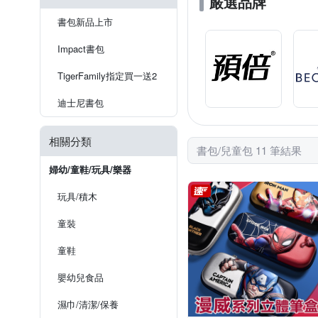
嚴選品牌
書包新品上市
Impact書包
TigerFamily指定買一送2
迪士尼書包
相關分類
書包/兒童包 11 筆結果
婦幼/童鞋/玩具/樂器
玩具/積木
童裝
童鞋
嬰幼兒食品
濕巾/清潔/保養