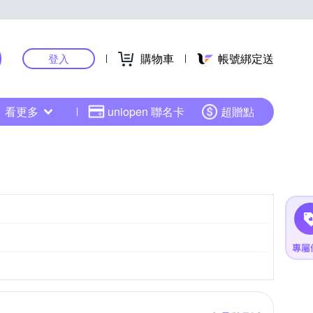
購物車
帳號綁定送
登入
看更多
uniopen 聯名卡
超贈點