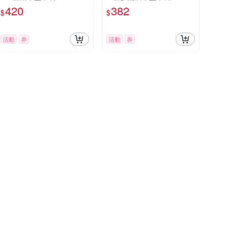
420
382
$
$
活動
券
活動
券