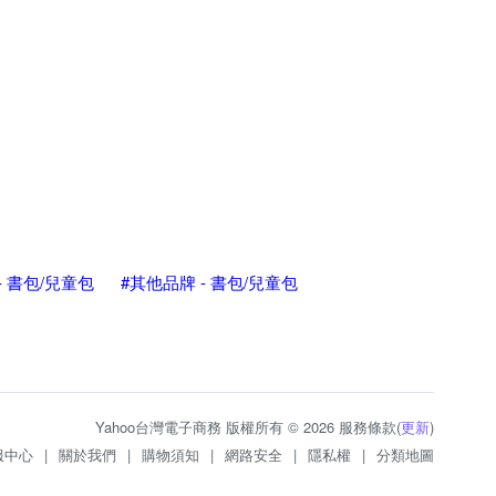
Y - 書包/兒童包
#其他品牌 - 書包/兒童包
Yahoo台灣電子商務 版權所有 © 2026 服務條款(
更新
)
服中心
|
關於我們
|
購物須知
|
網路安全
|
隱私權
|
分類地圖