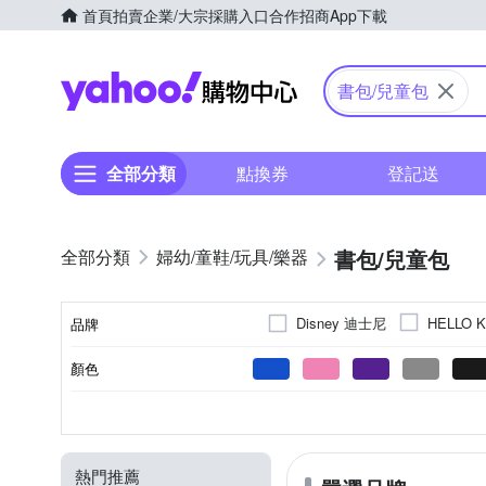
首頁
拍賣
企業/大宗採購入口
合作招商
App下載
Yahoo購物中心
書包/兒童包
全部分類
點換券
登記送
書包/兒童包
婦幼/童鞋/玩具/樂器
Disney 迪士尼
HELLO K
品牌
顏色
品牌名稱
女童
無
補習袋/學藝袋
國小
無
無
男童
幼兒園
手提包
2
2
適用性別
側袋
包款
內袋數
內部夾層
適用學齡
熱門推薦