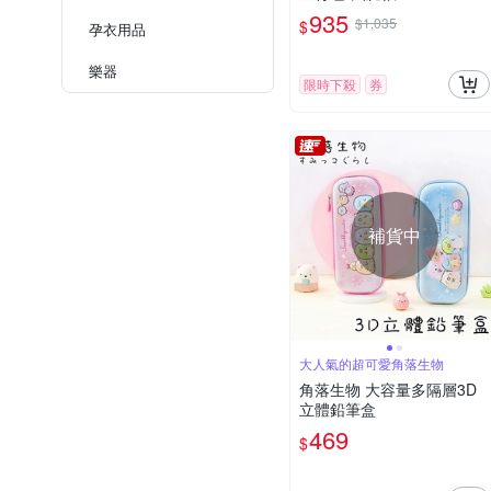
G
935
$1,035
$
孕衣用品
樂器
限時下殺
券
補貨中
大人氣的超可愛角落生物
角落生物 大容量多隔層3D
立體鉛筆盒
469
$