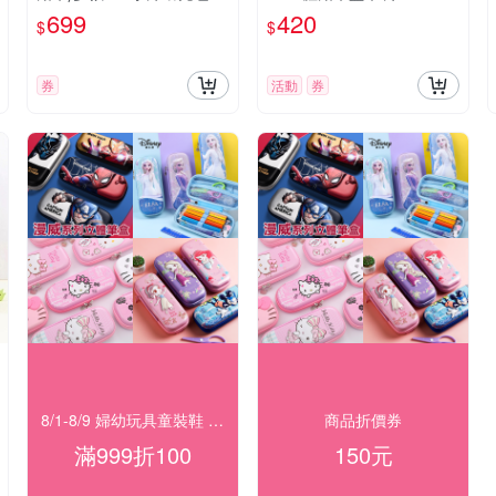
699
420
$
$
券
活動
券
8/1-8/9 婦幼玩具童裝鞋 指定品滿999折100
商品折價券
滿999折100
150元