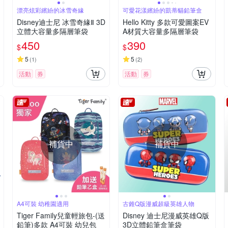
漂亮炫彩繽紛的冰雪奇緣
可愛花漾繽紛的凱蒂貓鉛筆盒
Disney迪士尼 冰雪奇緣Ⅱ 3D
Hello Kitty 多款可愛圖案EV
立體大容量多隔層筆袋
A材質大容量多隔層筆袋
450
390
$
$
5
5
(
1
)
(
2
)
活動
券
活動
券
補貨中
補貨中
A4可裝 幼稚園適用
古錐Q版漫威超級英雄人物
Tiger Family兒童輕旅包-(送
Disney 迪士尼漫威英雄Q版
鉛筆)多款 A4可裝 幼兒包
3D立體鉛筆盒筆袋