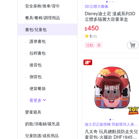
安全座椅/推車/背巾
3D立體大圖像
Disney迪士尼 漫威系列3D
餐具/餐椅/調理用品
立體多隔層大容量筆盒
450
$
書包/兒童包
5
(
1
)
護脊書包
活動
券
拉桿書包
後背包
側背包
補貨中
便當餐袋
看更多
嬰童寢具
奶瓶/消毒鍋/吸乳器
迪士尼正版授權 照顧寶貝人身安
全
凡太奇 玩具總動員防走失兒
兒童防護/成長用品
童背包-火腿款 DHF18450-