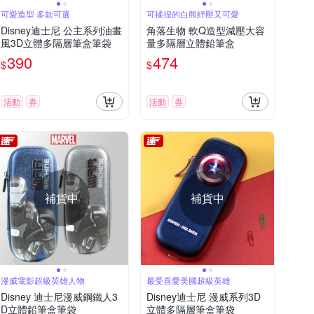
可愛造型 多款可選
可揉捏的白熊紓壓又可愛
Disney迪士尼 公主系列油畫
角落生物 軟Q造型減壓大容
風3D立體多隔層筆盒筆袋
量多隔層立體鉛筆盒
390
474
$
$
活動
券
活動
券
補貨中
補貨中
漫威電影超級英雄人物
最受喜愛美國超級英雄
Disney 迪士尼漫威鋼鐵人3
Disney迪士尼 漫威系列3D
D立體鉛筆盒筆袋
立體多隔層筆盒筆袋