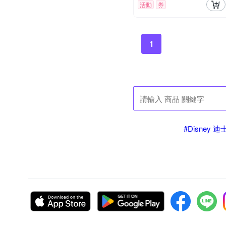
活動
券
1
#Disney 