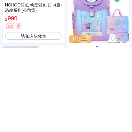
NOHOO諾狐 幼童背包 (3~4歲)
恐龍系列(公司貨)
990
$
活動
券
加入購物車
三麗鷗聯名 甜蜜爆擊
Tiger Family-學院風超輕量護
脊書包Pro 2S-酷洛米(聯名款)
3,680
$3,780
$
限時下殺
券
贈品
加入購物車
【優貝選】迪士尼學院風素面
搭色立體大容量小學生書包1-6
年級適用
1,180
$1,280
$