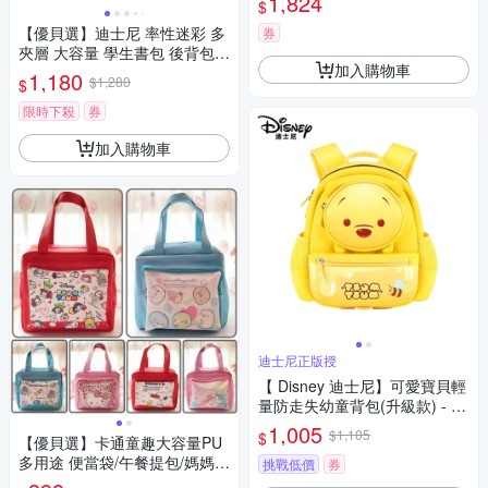
1,824
$
【優貝選】迪士尼 率性迷彩 多
券
夾層 大容量 學生書包 後背包 3
加入購物車
-6年級適用
1,180
$1,280
$
限時下殺
券
加入購物車
迪士尼正版授
【 Disney 迪士尼】可愛寶貝輕
量防走失幼童背包(升級款) - 多
款任選
1,005
$1,105
$
【優貝選】卡通童趣大容量PU
多用途 便當袋/午餐提包/媽媽提
挑戰低價
券
包