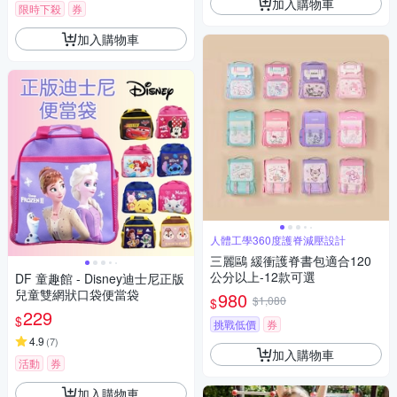
加入購物車
限時下殺
券
加入購物車
人體工學360度護脊減壓設計
三麗鷗 緩衝護脊書包適合120
公分以上-12款可選
DF 童趣館 - Disney迪士尼正版
兒童雙網狀口袋便當袋
980
$1,080
$
229
$
挑戰低價
券
4.9
(
7
)
加入購物車
活動
券
加入購物車