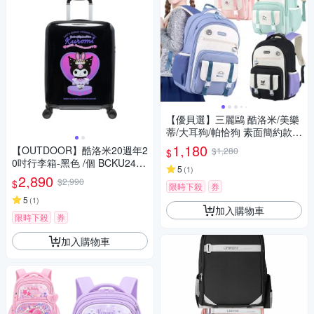
【優貝選】三麗鷗 酷洛米/美樂
蒂/大耳狗/帕恰狗 素面簡約款 3
-6年級 多夾層/護脊/防潑水 小
1,180
【OUTDOOR】酷洛米20週年2
$1,280
$
學生書包
0吋行李箱-黑色 /個 BCKU24P2
5
(
1
)
0BK
2,890
$2,990
$
限時下殺
券
5
(
1
)
加入購物車
限時下殺
券
加入購物車