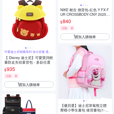
NIKE 耐吉 側背包-紅色 Y FX F
UR CROSSBODY-CNY 2025-
HV6119657
840
$
活動
券
加入購物車
可愛迪士尼授權系列 加大容量 透氣
不悶熱
【 Disney 迪士尼】可愛寶貝輕
量防走失幼童背包 - 多款任選
935
$
活動
券
加入購物車
【優貝選】迪士尼草莓熊立體
壓模小學生書包 後背書包(1-4