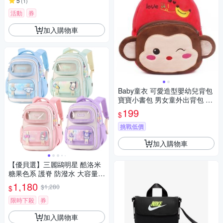
5
(
1
)
活動
券
加入購物車
Baby童衣 可愛造型嬰幼兒背包
寶寶小書包 男女童外出背包 86
011
199
$
挑戰低價
加入購物車
【優貝選】三麗鷗明星 酷洛米
糖果色系 護脊 防潑水 大容量
小學生書包 1-4年級適用
1,180
$1,280
$
限時下殺
券
加入購物車