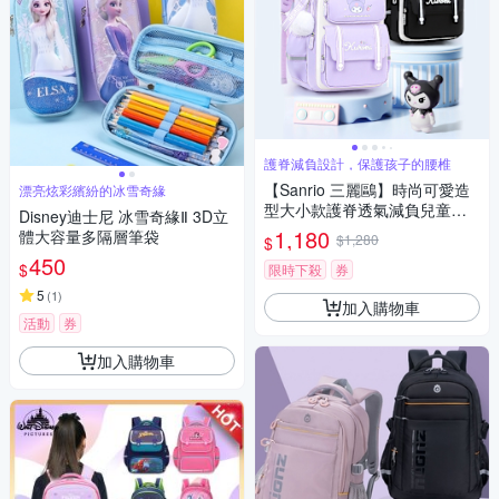
護脊減負設計，保護孩子的腰椎
【Sanrio 三麗鷗】時尚可愛造
漂亮炫彩繽紛的冰雪奇緣
型大小款護脊透氣減負兒童書
Disney迪士尼 冰雪奇緣Ⅱ 3D立
包-多款可選
1,180
體大容量多隔層筆袋
$1,280
$
450
$
限時下殺
券
5
(
1
)
加入購物車
活動
券
加入購物車