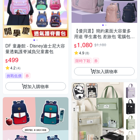
【優貝選】簡約素面大容量多
用途 學生書包 差旅包 電腦包
休旅後背包
1,080
$1,180
$
DF 童趣館 - Disney迪士尼大容
量透氣護脊減負兒童書包
4.9
(
8
)
499
$
限時下殺
券
4.2
(
4
)
加入購物車
挑戰低價
券
加入購物車