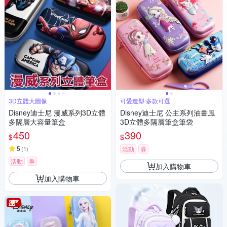
3D立體大圖像
可愛造型 多款可選
Disney迪士尼 漫威系列3D立體
Disney迪士尼 公主系列油畫風
多隔層大容量筆盒
3D立體多隔層筆盒筆袋
450
390
$
$
5
(
1
)
活動
券
活動
券
加入購物車
加入購物車