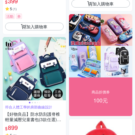
399
$
加入購物車
5
(
1
)
活動
券
加入購物車
商品折價券
100元
符合人體工學的肩部曲線設計
【好物良品】防水防刮護脊椎
輕量減壓兒童書包(3款任選)減
壓書包 兒童書包 小學書包 護脊
899
$
書包 抗壓書包