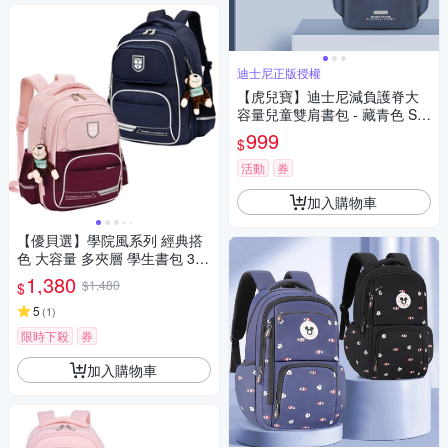
迪士尼正版授權
【虎兒寶】迪士尼減負護脊大
容量兒童雙肩書包 - 藏青色 SM
81300BE
999
$
活動
券
加入購物車
【優貝選】學院風系列 經典搭
色 大容量 多夾層 學生書包 3-6
年級適用
1,380
$1,480
$
5
(
1
)
限時下殺
券
加入購物車