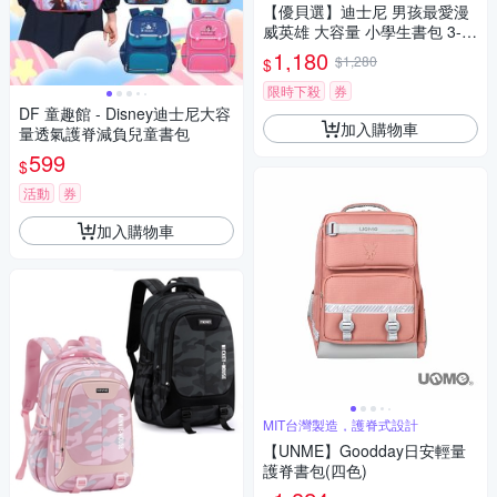
【優貝選】迪士尼 男孩最愛漫
威英雄 大容量 小學生書包 3-6
高年級適用(平輸品)
1,180
$1,280
$
限時下殺
券
DF 童趣館 - Disney迪士尼大容
加入購物車
量透氣護脊減負兒童書包
599
$
活動
券
加入購物車
MIT台灣製造，護脊式設計
【UNME】Goodday日安輕量
護脊書包(四色)