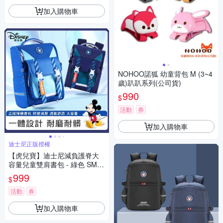
加入購物車
NOHOO諾狐 幼童背包 M (3~4
歲)趴趴系列(公司貨)
990
$
活動
券
加入購物車
迪士尼正版授權
【虎兒寶】迪士尼減負護脊大
容量兒童雙肩書包 - 綠色 SM81
305BE
999
$
活動
券
加入購物車