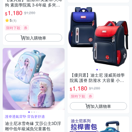
狗 素面學院風 3-6年級 多夾層/
護脊/防潑水 小學生書包
1,180
$1,280
$
5
(
1
)
限時下殺
券
加入購物車
【優貝選】迪士尼 漫威英雄學
院風 護脊 防潑水 大容量 小學
生書包 1-4年級適用(平輸品)
1,180
$1,280
$
限時下殺
券
加入購物車
護脊透氣背墊 背負更舒適
迪士尼冰雪奇緣 艾莎公主3D浮
雕中低年級減負兒童書包