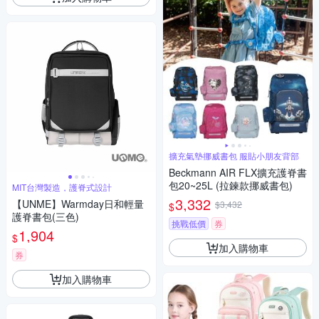
擴充氣墊挪威書包 服貼小朋友背部
Beckmann AIR FLX擴充護脊書
包20~25L (拉鍊款挪威書包)
MIT台灣製造，護脊式設計
3,332
【UNME】Warmday日和輕量
$3,432
$
護脊書包(三色)
挑戰低價
券
1,904
$
加入購物車
券
加入購物車