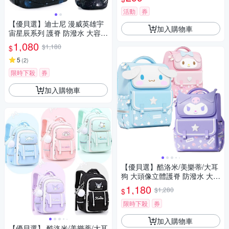
活動
券
【優貝選】迪士尼 漫威英雄宇
加入購物車
宙星辰系列 護脊 防潑水 大容量
小學生書包 3-6年級適用(平輸
1,080
$1,180
$
品)
5
(
2
)
限時下殺
券
加入購物車
【優貝選】酷洛米/美樂蒂/大耳
狗 大頭像立體護脊 防潑水 大容
量 小學生書包 1-6年級適用
1,180
$1,280
$
限時下殺
券
加入購物車
【優貝選】 酷洛米/美樂蒂/大耳