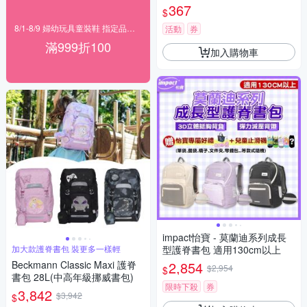
367
$
8/1-8/9 婦幼玩具童裝鞋 指定品滿999折100
活動
券
滿999折100
加入購物車
impact怡寶 - 莫蘭迪系列成長
加大款護脊書包 裝更多一樣輕
型護脊書包 適用130cm以上
Beckmann Classic Maxi 護脊
2,854
$2,954
$
書包 28L(中高年級挪威書包)
限時下殺
券
3,842
$3,942
$