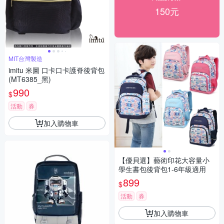
150元
MIT台灣製造
imitu 米圖 口卡口卡護脊後背包
(MT6385_黑)
990
$
活動
券
加入購物車
【優貝選】藝術印花大容量小
學生書包後背包1-6年級適用
899
$
活動
券
加入購物車