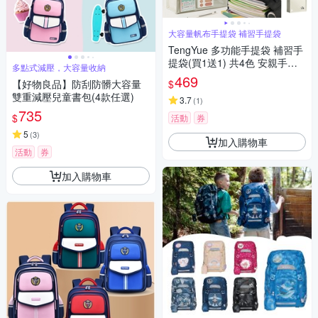
大容量帆布手提袋 補習手提袋
TengYue 多功能手提袋 補習手
提袋(買1送1) 共4色 安親手提
多點式減壓，大容量收納
袋 帆布包 文件袋 才藝袋
469
$
【好物良品】防刮防髒大容量
雙重減壓兒童書包(4款任選)
3.7
(
1
)
735
$
活動
券
5
(
3
)
加入購物車
活動
券
加入購物車