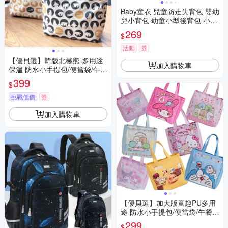
Baby童衣 兒童防走失背包 嬰幼
兒小背包 幼童小型後背包 小朋
友後背包 11848
269
$
活動
券
【優貝選】韓版北極熊 多用途
加入購物車
保溫 防水小手提包/便當袋/午餐
提包(3色)
399
$
挑戰低價
券
加入購物車
【優貝選】加大版童趣PU多用
途 防水小手提包/便當袋/午餐提
包
299
$