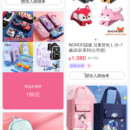
加入購物車
NOHOO諾狐 兒童背包 L (5~7
歲)趴趴系列(公司貨)
1,080
$1,180
$
挑戰低價
券
加入購物車
商品折價券
150元