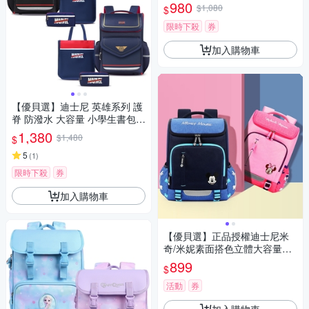
年級適用)(平輸品)
980
$1,080
$
限時下殺
券
加入購物車
【優貝選】迪士尼 英雄系列 護
脊 防潑水 大容量 小學生書包套
組 1-4年級適用
1,380
$1,480
$
5
(
1
)
限時下殺
券
加入購物車
【優貝選】正品授權迪士尼米
奇/米妮素面搭色立體大容量小
學生書包1-3年級適用
899
$
活動
券
加入購物車