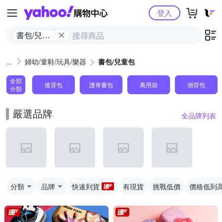
Yahoo購物中心
登入
書包/兒童
包
婦幼/童鞋/玩具/樂器
書包/兒童包
全部
後背包
護脊書包
萬用袋
側背包
分類
嚴選品牌
全品牌列表
分類
品牌
快速到貨
有現貨
挑戰低價
價格低到