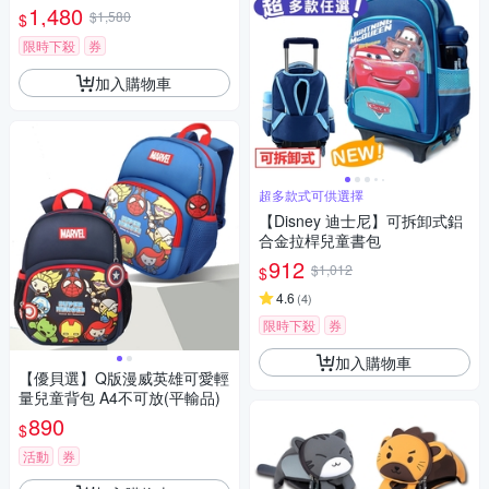
1,480
$1,580
$
限時下殺
券
加入購物車
超多款式可供選擇
【Disney 迪士尼】可拆卸式鋁
合金拉桿兒童書包
912
$1,012
$
4.6
(
4
)
限時下殺
券
加入購物車
【優貝選】Q版漫威英雄可愛輕
量兒童背包 A4不可放(平輸品)
890
$
活動
券