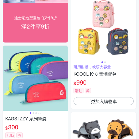
迪士尼造型童包 任2件9折
滿2件享9折
耐用耐髒，軟萌大容量
KOOOL K16 童潮背包
990
$
活動
券
加入購物車
KAGS IZZY 系列筆袋
300
$
活動
券