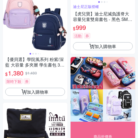
迪士尼正版授權
【虎兒寶】迪士尼減負護脊大
容量兒童雙肩書包 - 黑色 SM81
103BK
999
$
活動
券
加入購物車
【優貝選】學院風系列 粉紫/深
藍 大容量 多夾層 學生書包 3-6
年級適用
1,380
$1,480
$
限時下殺
券
加入購物車
商品折價券