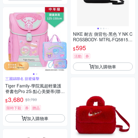
NIKE 耐吉 側背包-黑色 Y NK C
ROSSBODY- MTRL-FQ58150
10
595
$
活動
券
加入購物車
三麗鷗聯名 甜蜜爆擊
Tiger Family-學院風超輕量護
脊書包Pro 2S-點心美樂蒂(聯名
款)
3,680
$3,780
$
限時下殺
券
贈品
加入購物車