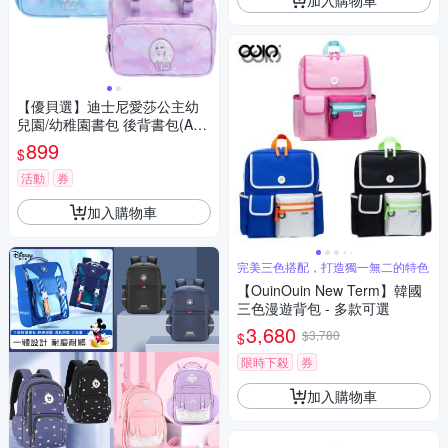
【優貝選】迪士尼愛莎公主幼
兒園/幼稚園書包 後背書包(A4
可放)(平輸品)
899
$
活動
券
加入購物車
完美三色搭配，打造獨一無二的特色
【OuinOuin New Term】韓國
三色漫遊背包 - 多款可選
3,680
$3,780
$
限時下殺
券
加入購物車