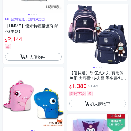
MIT台灣製造，護脊式設計
【UNME】優米特輕量護脊背
包(兩款)
2,144
$
券
加入購物車
【優貝選】學院風系列 實用深
色系 大容量 多夾層 學生書包 1
-4年級適用
1,380
$1,480
$
限時下殺
券
加入購物車