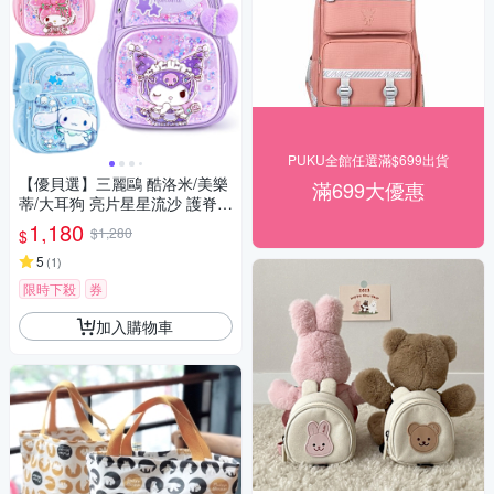
PUKU全館任選滿$699出貨
【優貝選】三麗鷗 酷洛米/美樂
滿699大優惠
蒂/大耳狗 亮片星星流沙 護脊
防潑水 大容量 小學生書包 1-4
1,180
$1,280
$
年級適用
5
(
1
)
限時下殺
券
加入購物車