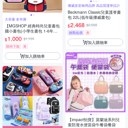
挪威皇室御用品牌 高品質護脊設計
Beckmann Classic兒童護脊書
包 22L(低年級挪威書包)
大容量 多夾層
2,468
$2,568
$
【MGSHOP 經典時尚兒童書包
國小書包(小學生書包 1-6年級
挑戰低價
券
適用)
1,000
$1,100
$
加入購物車
限時下殺
券
加入購物車
【impact怡寶】莫蘭迪系列兒
童防潑水便當袋午餐袋餐袋