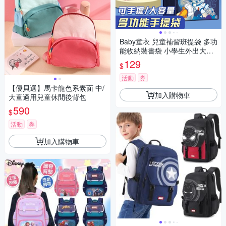
Baby童衣 兒童補習班提袋 多功
能收納裝書袋 小學生外出大容
量手提袋 A4可裝 11827
129
$
活動
券
【優貝選】馬卡龍色系素面 中/
加入購物車
大童適用兒童休閒後背包
590
$
活動
券
加入購物車