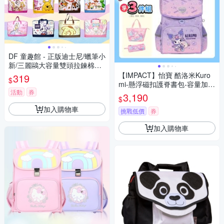
DF 童趣館 - 正版迪士尼/蠟筆小
新/三麗鷗大容量雙頭拉鍊棉被
收納袋-多款任選
【IMPACT】怡寶 酷洛米Kuro
319
$
mi-懸浮磁扣護脊書包-容量加大
活動
券
版 /個 IMKU7093PL
3,190
$
加入購物車
挑戰低價
券
加入購物車