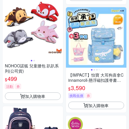
NOHOO諾狐 兒童腰包 趴趴系
列(公司貨)
【IMPACT】怡寶 大耳狗喜拿C
499
$
innamoroll-懸浮磁扣護脊書包-
粉藍 /個 IMCM7062LB
3,590
活動
券
$
挑戰低價
券
加入購物車
加入購物車