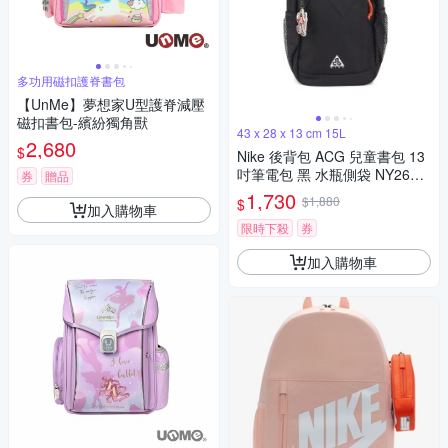
多功用磁扣護脊書包
【UnMe】夢想家U型護脊減壓
磁扣書包-繽紛獨角獸
43 x 28 x 13 cm 15L
2,680
$
Nike 後背包 ACG 兒童書包 13
吋筆電包 黑 水瓶側袋 NY2633
券
贈品
004GS-001
1,730
$1,880
$
加入購物車
限時下殺
券
加入購物車