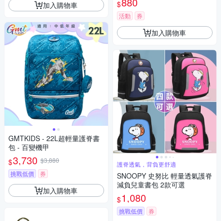
880
$
加入購物車
活動
券
加入購物車
GMTKIDS - 22L超輕量護脊書
包 - 百變機甲
3,730
$3,880
$
護脊透氣，背負更舒適
挑戰低價
券
SNOOPY 史努比 輕量透氣護脊
減負兒童書包 2款可選
加入購物車
1,080
$
挑戰低價
券