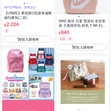
MIT台灣製造，護脊設計
【UNME】夢想家U型護脊減壓
磁扣書包(二款)
NIKE 耐吉 兒童 雙肩包 造型筆
2,224
$
袋 大童後背包-粉色 Y NK ELM
NTL BKPK SHOEBOX-HJ4186
840
券
$
664
活動
券
加入購物車
加入購物車