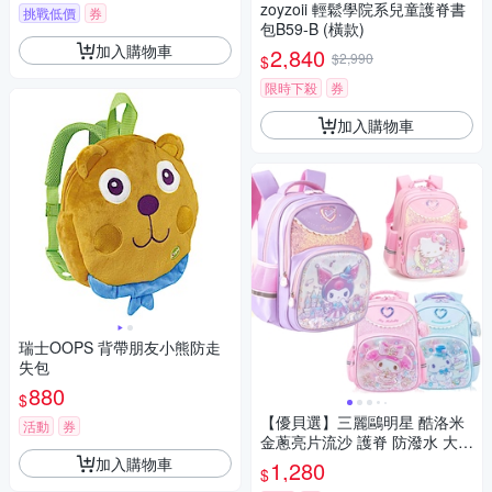
zoyzoii 輕鬆學院系兒童護脊書
挑戰低價
券
包B59-B (橫款)
加入購物車
2,840
$2,990
$
限時下殺
券
加入購物車
瑞士OOPS 背帶朋友小熊防走
失包
880
$
【優貝選】三麗鷗明星 酷洛米
活動
券
金蔥亮片流沙 護脊 防潑水 大容
量 小學生書包 1-4年級適用
加入購物車
1,280
$