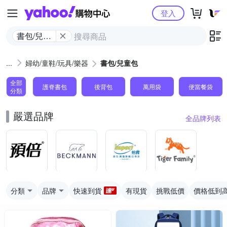
Yahoo購物中心
登入
書包/兒童
包
婦幼/童鞋/玩具/樂器
書包/兒童包
全部
護脊書包
後背包
萬用袋
便當餐袋
分類
嚴選品牌
全品牌列表
分類
品牌
快速到貨
有現貨
挑戰低價
價格低到