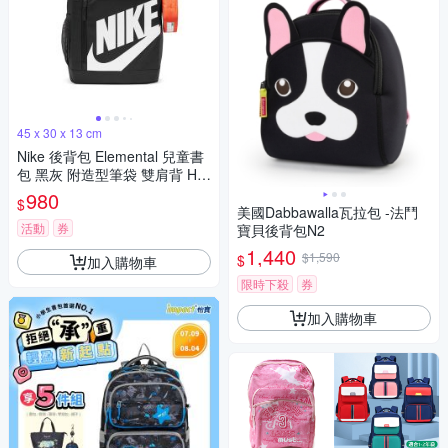
45 x 30 x 13 cm
Nike 後背包 Elemental 兒童書
包 黑灰 附造型筆袋 雙肩背 HJ
4186-070
980
$
美國Dabbawalla瓦拉包 -法鬥
活動
券
寶貝後背包N2
1,440
$1,590
$
加入購物車
限時下殺
券
加入購物車