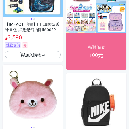
【IMPACT 怡寶】FIT調整型護
脊書包-異想恐龍 /個 IM00226B
K
3,590
$
挑戰低價
券
商品折價券
100元
加入購物車