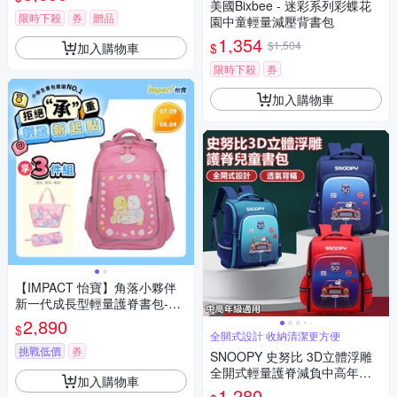
美國Bixbee - 迷彩系列彩蝶花
限時下殺
券
贈品
園中童輕量減壓背書包
1,354
$1,504
加入購物車
$
限時下殺
券
加入購物車
【IMPACT 怡寶】角落小夥伴
新一代成長型輕量護脊書包-粉
紅 /個 IMSG301PK
2,890
$
全開式設計 收納清潔更方便
挑戰低價
券
SNOOPY 史努比 3D立體浮雕
全開式輕量護脊減負中高年級
加入購物車
兒童書包 2色可選
1,280