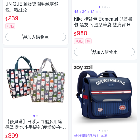
UNIQUE 動物樂園毛絨零錢
包。粉紅兔
45 x 30 x 13 cm
239
$
Nike 後背包 Elemental 兒童書
包 黑灰 附造型筆袋 雙肩背 HJ
活動
4186-070
980
$
加入購物車
活動
券
加入購物車
【優貝選】日系大白熊多用途
保溫 防水小手提包/便當袋/午餐
提包(2色)
399
優雅學院風設計元素
$