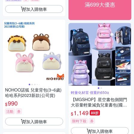
滿699大優惠
加入購物車
NOHOO諾狐 兒童背包(3~6歲)
輕量化材質 僅重約650g
哈哈系列2023新款(公司貨)
【MGSHOP】星空書包側開門
990
$
大容量輕量減負兒童書包(國小
兒童書包 護脊書包)
1,149
活動
券
89折
$
限時下殺
券
加入購物車
加入購物車