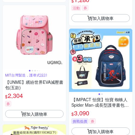
$
活動
券
加入購物車
MIT台灣製造，護脊式設計
【UNME】繽紛世界EVA減壓書
包(五款)
2,304
$
【IMPACT 怡寶】怡寶 蜘蛛人
券
Spider Man-成長型護脊書包-
深藍 /個 IMMVSD302NY
3,090
加入購物車
$
挑戰低價
券
加入購物車