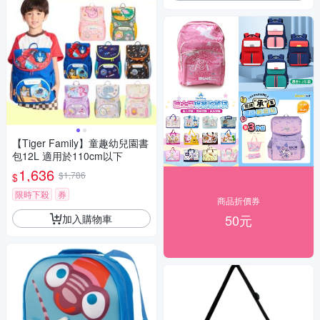
【Tiger Family】童趣幼兒園書
包12L 適用於110cm以下
1,636
$1,786
$
限時下殺
券
商品折價券
50元
加入購物車