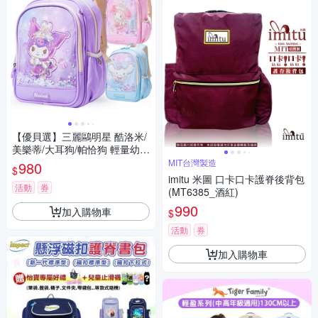
【優貝選】三麗鷗明星 酷洛米/
美樂蒂/大耳狗/帕恰狗 輕量幼兒
園/幼稚園書包 後背書包(A4可
MIT台灣製造
980
$
放)
imitu 米圖 口卡口卡護脊後背包
活動
券
(MT6385_酒紅)
990
加入購物車
$
活動
券
加入購物車