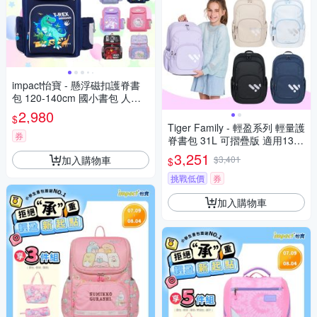
impact怡寶 - 懸浮磁扣護脊書
包 120-140cm 國小書包 人體
工學減壓書包 後背包 防潑水輕
2,980
$
量反光書包
Tiger Family - 輕盈系列 輕量護
券
脊書包 31L 可摺疊版 適用130c
m以上
3,251
加入購物車
$3,401
$
挑戰低價
券
加入購物車