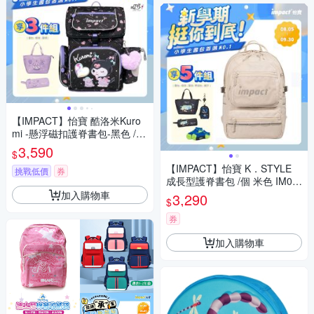
【IMPACT】怡寶 酷洛米Kuro
mi -懸浮磁扣護脊書包-黑色 /個
IMKU7061BK
3,590
$
【IMPACT】怡寶 K．STYLE
挑戰低價
券
成長型護脊書包 /個 米色 IM00
306BE/黑色 IM00306BK
加入購物車
3,290
$
券
加入購物車