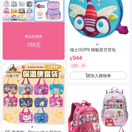
商品折價券
150元
瑞士OOPS 蜻蜓星空背包
944
$
活動
券
加入購物車