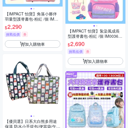
【IMPACT 怡寶】角落小夥伴
羽量型護脊書包-粉紅 /個 IMSG
601PK
2,290
$
【IMPACT 怡寶】紮染風成長
挑戰低價
券
型護脊書包-粉紅 /個 IM003691
PK
2,690
加入購物車
$
挑戰低價
券
加入購物車
【優貝選】日系大白熊多用途
保溫 防水小手提包/便當袋/午餐