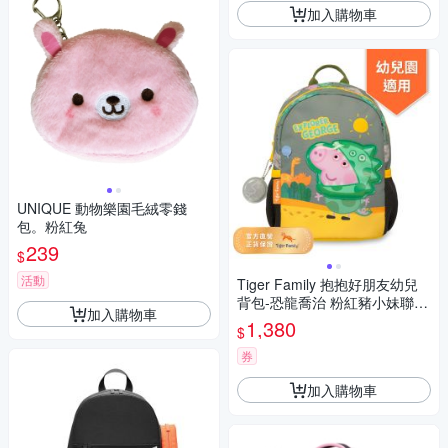
加入購物車
UNIQUE 動物樂園毛絨零錢
包。粉紅兔
239
$
活動
Tiger Family 抱抱好朋友幼兒
背包-恐龍喬治 粉紅豬小妹聯名
加入購物車
款
1,380
$
券
加入購物車