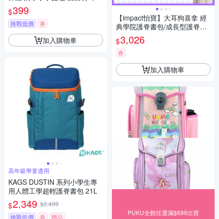
提包(2色)
399
$
【impact怡寶】大耳狗喜拿 經
挑戰低價
券
典學院護脊書包/成長型護脊書
包
3,026
加入購物車
$
券
加入購物車
高年級學童適用
KAGS DUSTIN 系列小學生專
用人體工學超輕護脊書包 21L
2,349
$2,499
$
PUKU全館任選滿$699出貨
挑戰低價
券
贈品