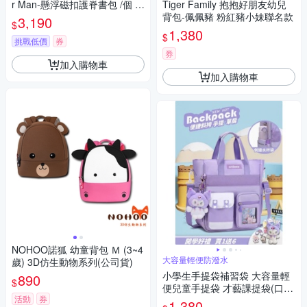
r Man-懸浮磁扣護脊書包 /個 I
Tiger Family 抱抱好朋友幼兒
MMVSD709BK
背包-佩佩豬 粉紅豬小妹聯名款
3,190
$
1,380
$
挑戰低價
券
券
加入購物車
加入購物車
NOHOO諾狐 幼童背包 Ｍ (3~4
大容量輕便防潑水
歲) 3D仿生動物系列(公司貨)
小學生手提袋補習袋 大容量輕
890
$
便兒童手提袋 才藝課提袋(口袋
活動
券
款)
1,380