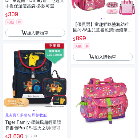
DF 童趣館 - Disney迪士尼超大
手提保溫便當袋-多款可選
309
$
活動
券
【優貝選】童趣貓咪塗鴉幼稚
園/小學生兒童書包(附贈鉛筆
加入購物車
盒/補習袋)
899
$
活動
券
加入購物車
最夯寶可夢聯名 即刻收服
Tiger Family-學院風超輕量護
脊書包Pro 2S-雷火之境(寶可夢
聯名款)
3,630
$3,780
$