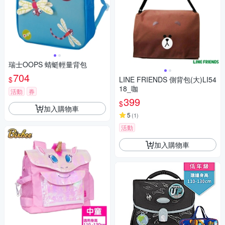
瑞士OOPS 蜻蜓輕量背包
704
$
LINE FRIENDS 側背包(大)LI54
18_咖
活動
券
399
$
加入購物車
5
(
1
)
活動
加入購物車