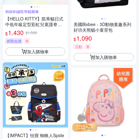
精緻刺繡凱蒂貓圖像
【HELLO KITTY】凱蒂貓日式
中低年級定型彩虹兒童護脊書
美國Bixbee - 3D動物童趣系列
包
好功夫熊貓小童背包
1,430
$1,580
$
1,090
$
挑戰低價
券
活動
券
加入購物車
加入購物車
【IMPACT】怡寶 蜘蛛人Spide