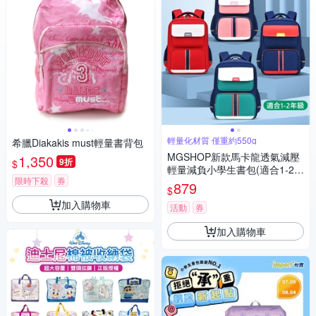
輕量化材質 僅重約550g
希臘Diakakis must輕量書背包
MGSHOP新款馬卡龍透氣減壓
1,350
9折
$
輕量減負小學生書包(適合1-2年
限時下殺
券
級)
879
$
加入購物車
活動
券
加入購物車