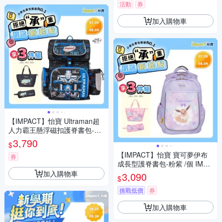
活動
券
加入購物車
【IMPACT】怡寶 Ultraman超
人力霸王懸浮磁扣護脊書包-黑
色 /個 IMUT7063BK
3,790
$
【IMPACT】怡寶 寶可夢伊布
券
成長型護脊書包-粉紫 /個 IMPK
M302PL
加入購物車
3,090
$
挑戰低價
券
加入購物車