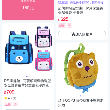
商品折價券
雙層設計保溫保冷都OK，輕巧好提
150元
超萌刺蝟造型束口保冷保溫袋
保溫餐袋 午餐袋
625
$
活動
券
加入購物車
DF 童趣館 - 可愛萌寵動物造型
安全護脊後背兒童書包-共3色
709
$
4.7
(
1
)
瑞士OOPS 背帶朋友小熊防走
活動
券
失包