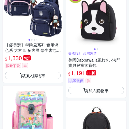
【優貝選】學院風系列 實用深
色系 大容量 多夾層 學生書包 1
美國設計 台灣製造
-4年級適用
1,330
9折
$
美國Dabbawalla瓦拉包 -法鬥
寶貝兒童後背包
限時下殺
券
1,191
89折
$
加入購物車
挑戰低價
券
加入購物車