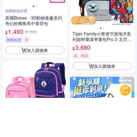
加贈超值好禮
美國Bixbee - 3D動物童趣系列
奇幻粉獨角馬中童背包
1,493
$1,643
$
Tiger Family小學者守護海洋系
列超輕量護脊書包Pro 2-太空戰
挑戰低價
券
記
3,680
$
加入購物車
券
贈品
加入購物車
【優貝選】正品授權迪士尼公