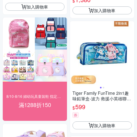
$
加入購物車
加入購物車
Tiger Family FunTime 2in1趣
8/10-8/16 婦幼玩具童裝鞋 指定品滿1288折150
味鉛筆盒-波力 救援小英雄聯名
滿1288折150
款
599
$
券
加入購物車