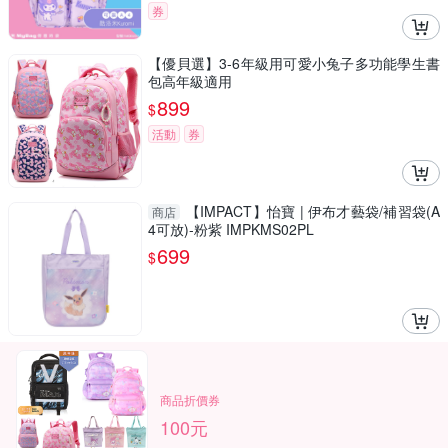
券
【優貝選】3-6年級用可愛小兔子多功能學生書
包高年級適用
899
$
活動
券
【IMPACT】怡寶 | 伊布才藝袋/補習袋(A
商店
4可放)-粉紫 IMPKMS02PL
699
$
商品折價券
100元