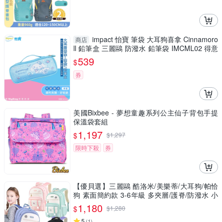
impact 怡寶 筆袋 大耳狗喜拿 Cinnamoro
商店
ll 鉛筆盒 三麗鷗 防潑水 鉛筆袋 IMCML02 得意
時袋
539
$
券
美國Bixbee - 夢想童趣系列公主仙子背包手提
保溫袋套組
1,197
$
$
1,297
限時下殺
券
【優貝選】三麗鷗 酷洛米/美樂蒂/大耳狗/帕恰
狗 素面簡約款 3-6年級 多夾層/護脊/防潑水 小
學生書包
1,180
$
$
1,280
5
(
1
)