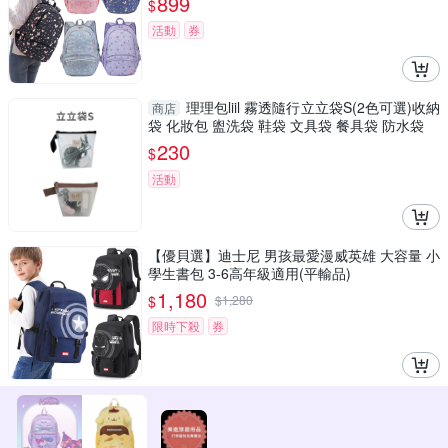
899
$
活動
券
理理包liil 霧透隨行立立袋S(2色可選)收納
商店
袋 化妝包 盥洗袋 鞋袋 文具袋 餐具袋 防水袋
230
$
活動
【優貝選】迪士尼 男孩最愛漫威英雄 大容量 小
學生書包 3-6高年級適用(平輸品)
1,180
$
$
1,280
限時下殺
券