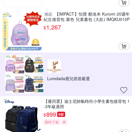
【IMPACT】怡寶 酷洛米 Kuromi 20週年
商店
紀念後背包 紫色 兒童書包 (大款) IMQKU010P
L
1,267
$
Luredada鹿兒搭搭嚴選
【優貝選】迪士尼帥氣時尚小學生書包後背包 1
-3年級適用
899
$
9折
限時下殺
券