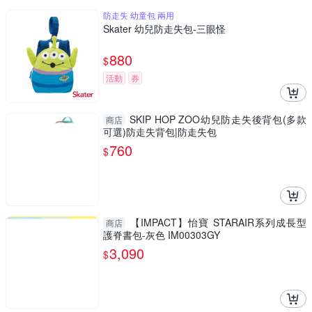
防走失 幼童包 兩用
Skater 幼兒防走失包-三眼怪
880
$
活動
券
SKIP HOP ZOO幼兒防走失後背包(多款
商店
可選)防走失背包|防走失包
760
$
【IMPACT】怡寶 STARAIR系列成長型
商店
護脊書包-灰色 IM00303GY
3,090
$