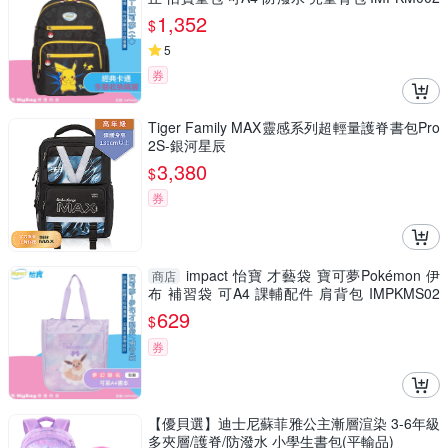
得意時袋
1,352
$
5
券
Tiger Family MAX靈感系列超輕量護脊書包Pro
2S-銀河星辰
3,380
$
券
impact 怡寶 才藝袋 寶可夢Pokémon 伊
商店
布 補習袋 可A4 課輔配件 肩背包 IMPKMS02
得意時袋
629
$
券
【優貝選】迪士尼蘇菲雅公主漸層渲染 3-6年級
多夾層/護脊/防潑水 小學生書包(平輸品)