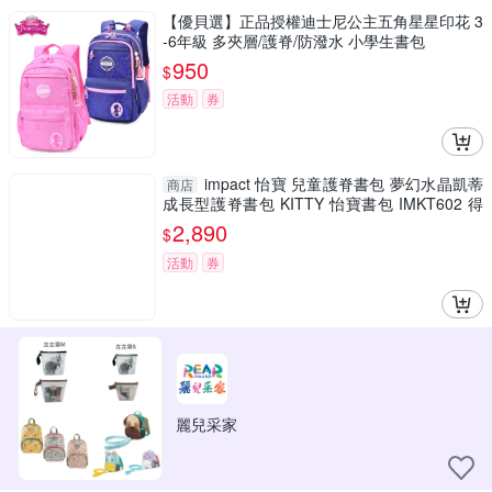
【優貝選】正品授權迪士尼公主五角星星印花 3
-6年級 多夾層/護脊/防潑水 小學生書包
950
$
活動
券
impact 怡寶 兒童護脊書包 夢幻水晶凱蒂
商店
成長型護脊書包 KITTY 怡寶書包 IMKT602 得
意時袋
2,890
$
活動
券
麗兒采家