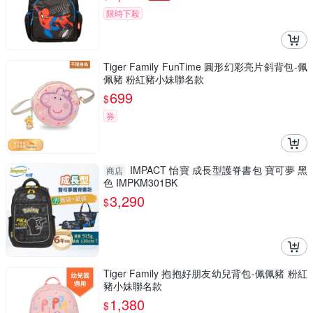
限時下殺
Tiger Family FunTime 圓形幻彩亮片斜背包-佩
佩豬 粉紅豬小妹聯名款
699
$
券
IMPACT 怡寶 成長型護脊書包 寶可夢 黑
商店
色 IMPKM301BK
3,290
$
Tiger Family 抱抱好朋友幼兒背包-佩佩豬 粉紅
豬小妹聯名款
1,380
$