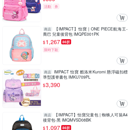
活動
券
【IMPACT】怡寶 | ONE PIECE航海王-
商店
喬巴 兒童後背包 IMQPE001PK
1,267
$
86折
限時下殺
IMPACT 怡寶 酷洛米Kuromi 懸浮磁扣標
商店
準型護脊書包 IMKU709PL
3,390
$
【IMPACT】怡寶兒童包 | 蜘蛛人可裝A4
商店
後背包-黑 IMQMVSD08BK
1,097
$
86折