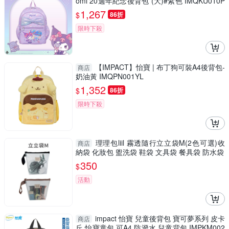
omi 20週年紀念後背包 (大)#紫色 IMQKU010P
L
1,267
$
86折
限時下殺
【IMPACT】怡寶 | 布丁狗可裝A4後背包-
商店
奶油黃 IMQPN001YL
1,352
$
86折
限時下殺
理理包liil 霧透隨行立立袋M(2色可選)收
商店
納袋 化妝包 盥洗袋 鞋袋 文具袋 餐具袋 防水袋
350
$
活動
impact 怡寶 兒童後背包 寶可夢系列 皮卡
商店
丘 怡寶童包 可A4 防潑水 兒童背包 IMPKM002