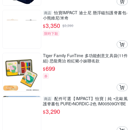
怡寶IMPACT 迪士尼 懸浮磁扣護脊書包-
商店
小熊維尼/米奇
3,350
$
$
3,390
限時下殺
Tiger Family FunTime 多功能創意文具袋(11件
組) 恐龍喬治 粉紅豬小妹聯名款
699
$
券
配件可選【IMPACT】怡寶 | 純 •北歐風
商店
護脊書包 PURE•NORDIC-2色 IM00509GY/BE
3,290
$