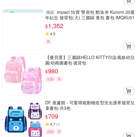
impact 怡寶 雙肩包 酷洛米 Kuromi 20週
商店
年紀念 後背包(大) 三麗鷗 童包 書包 IMQKU01
0 得意時袋
1,352
$
4.3
券
【優貝選】三麗鷗HELLO KITTY印染風格幼兒
園/幼稚園書包 後背包
980
$
活動
券
DF 童趣館 - 可愛萌寵動物造型安全護脊後背兒
童書包-共3色
709
$
4.7
(
1
)
活動
券