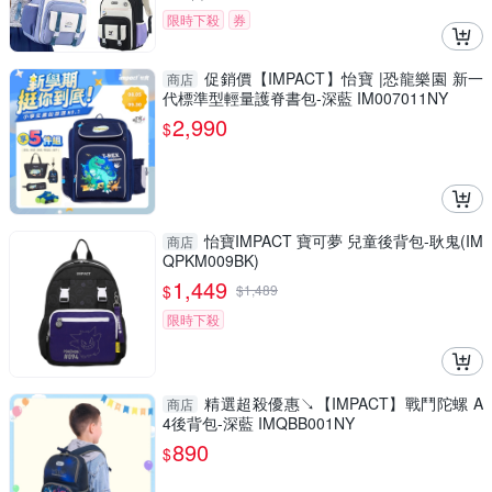
限時下殺
券
促銷價【IMPACT】怡寶 |恐龍樂園 新一
商店
代標準型輕量護脊書包-深藍 IM007011NY
2,990
$
怡寶IMPACT 寶可夢 兒童後背包-耿鬼(IM
商店
QPKM009BK)
1,449
$
$
1,489
限時下殺
精選超殺優惠↘【IMPACT】戰鬥陀螺 A
商店
4後背包-深藍 IMQBB001NY
890
$