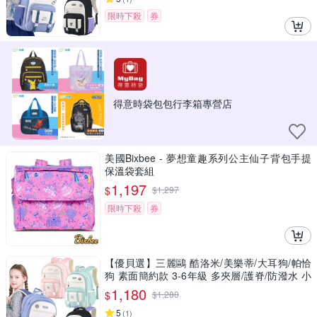
限時下殺
券
得意時袋包包行李箱專營店
美國Bixbee - 夢想童趣系列公主仙子背包手提
保溫袋套組
1,197
$
$
1,297
限時下殺
券
【優貝選】三麗鷗 酷洛米/美樂蒂/大耳狗/帕恰
狗 素面簡約款 3-6年級 多夾層/護脊/防潑水 小
學生書包
1,180
$
$
1,280
5
(
1
)