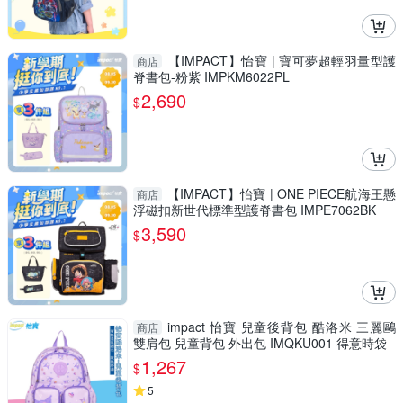
【IMPACT】怡寶 | 寶可夢超輕羽量型護
商店
脊書包-粉紫 IMPKM6022PL
2,690
$
【IMPACT】怡寶 | ONE PIECE航海王懸
商店
浮磁扣新世代標準型護脊書包 IMPE7062BK
3,590
$
impact 怡寶 兒童後背包 酷洛米 三麗鷗
商店
雙肩包 兒童背包 外出包 IMQKU001 得意時袋
1,267
$
5