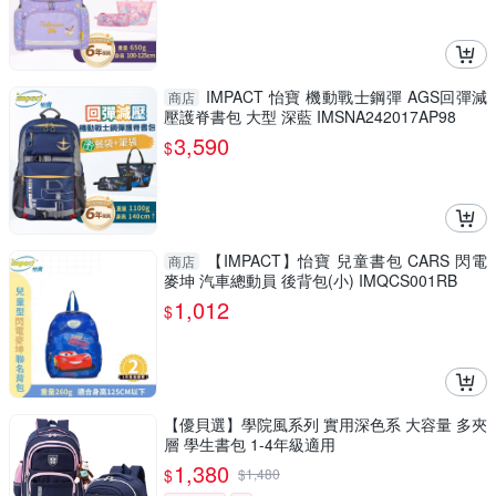
IMPACT 怡寶 機動戰士鋼彈 AGS回彈減
商店
壓護脊書包 大型 深藍 IMSNA242017AP98
3,590
$
【IMPACT】怡寶 兒童書包 CARS 閃電
商店
麥坤 汽車總動員 後背包(小) IMQCS001RB
1,012
$
【優貝選】學院風系列 實用深色系 大容量 多夾
層 學生書包 1-4年級適用
1,380
$
$
1,480