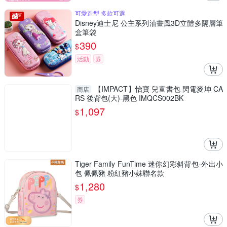
可愛造型 多款可選
Disney迪士尼 公主系列油畫風3D立體多隔層筆
盒筆袋
390
$
活動
券
【IMPACT】怡寶 兒童書包 閃電麥坤 CA
商店
RS 後背包(大)-黑色 IMQCS002BK
1,097
$
Tiger Family FunTime 迷你幻彩斜背包-外出小
包 佩佩豬 粉紅豬小妹聯名款
1,280
$
券