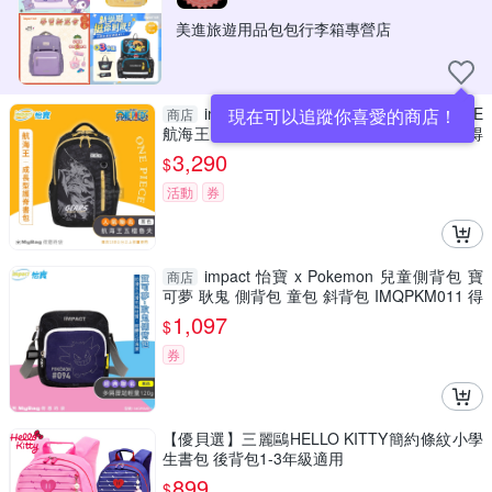
美進旅遊用品包包行李箱專營店
impact 怡寶 兒童護脊書包 ONE PIECE
現在可以追蹤你喜愛的商店！
商店
航海王 五檔魯夫 成長型護脊書包 IMPE302 得
意時袋
3,290
$
活動
券
impact 怡寶 x Pokemon 兒童側背包 寶
商店
可夢 耿鬼 側背包 童包 斜背包 IMQPKM011 得
意時袋
1,097
$
券
【優貝選】三麗鷗HELLO KITTY簡約條紋小學
生書包 後背包1-3年級適用
899
$