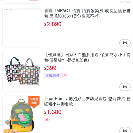
IMPACT 怡寶 怡寶紮染風 成長型護脊書
商店
包 黑 IM003691BK (售完不補)
2,890
$
【優貝選】日系大白熊多用途 保溫 防水小手提
包/便當袋/午餐提包(2色)
399
$
挑戰低價
券
Tiger Family 抱抱好朋友幼兒背包-恐龍喬治 粉
紅豬小妹聯名款
1,380
$
券