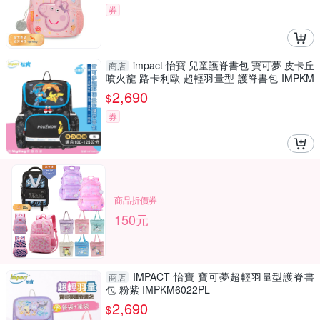
券
impact 怡寶 兒童護脊書包 寶可夢 皮卡丘
商店
噴火龍 路卡利歐 超輕羽量型 護脊書包 IMPKM
6021 得意時袋
2,690
$
券
商品折價券
150元
IMPACT 怡寶 寶可夢超輕羽量型護脊書
商店
包-粉紫 IMPKM6022PL
2,690
$