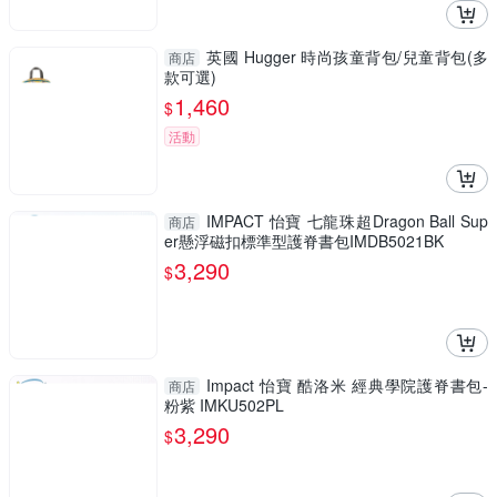
英國 Hugger 時尚孩童背包/兒童背包(多
商店
款可選)
1,460
$
活動
IMPACT 怡寶 七龍珠超Dragon Ball Sup
商店
er懸浮磁扣標準型護脊書包IMDB5021BK
3,290
$
Impact 怡寶 酷洛米 經典學院護脊書包-
商店
粉紫 IMKU502PL
3,290
$