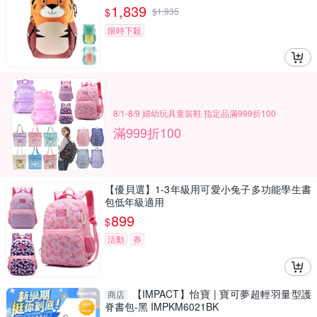
1,839
$
$
1,935
限時下殺
8/1-8/9 婦幼玩具童裝鞋 指定品滿999折100
滿999折100
【優貝選】1-3年級用可愛小兔子多功能學生書
包低年級適用
899
$
活動
券
【IMPACT】怡寶 | 寶可夢超輕羽量型護
商店
脊書包-黑 IMPKM6021BK