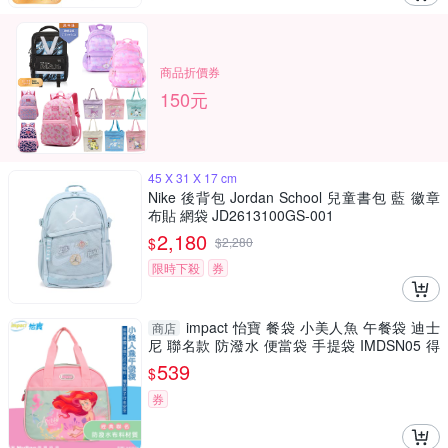
商品折價券
150元
45 X 31 X 17 cm
Nike 後背包 Jordan School 兒童書包 藍 徽章
布貼 網袋 JD2613100GS-001
2,180
$
$
2,280
限時下殺
券
impact 怡寶 餐袋 小美人魚 午餐袋 迪士
商店
尼 聯名款 防潑水 便當袋 手提袋 IMDSN05 得
意時袋
539
$
券