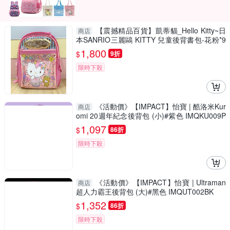
【震撼精品百貨】凱蒂貓_Hello Kitty~日
商店
本SANRIO三麗鷗 KITTY 兒童後背書包-花粉*9
4627
1,800
$
9折
限時下殺
《活動價》【IMPACT】怡寶 | 酷洛米Kur
商店
omi 20週年紀念後背包 (小)#紫色 IMQKU009P
L
1,097
$
86折
限時下殺
《活動價》【IMPACT】怡寶 | Ultraman
商店
超人力霸王後背包 (大)#黑色 IMQUT002BK
1,352
$
86折
限時下殺