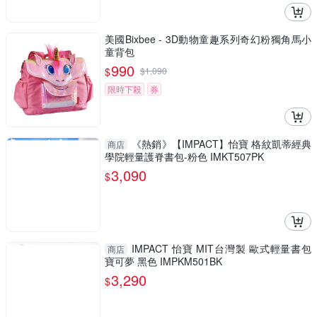
美國Bixbee - 3D動物童趣系列奇幻粉獨角馬小
童背包
990
$
$
1,090
限時下殺
券
《熱銷》【IMPACT】怡寶 格紋凱蒂經典
商店
學院輕量護脊書包-粉色 IMKT507PK
3,090
$
IMPACT 怡寶 MIT台灣製 歐式輕量書包
商店
寶可夢 黑色 IMPKM501BK
3,290
$