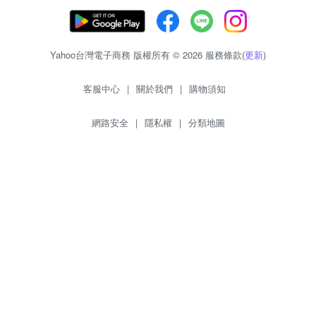
Yahoo台灣電子商務 版權所有 © 2026 服務條款(
更新
)
客服中心
|
關於我們
|
購物須知
網路安全
|
隱私權
|
分類地圖