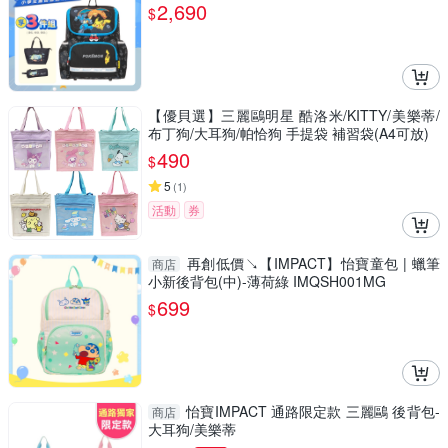
2,690
$
【優貝選】三麗鷗明星 酷洛米/KITTY/美樂蒂/
布丁狗/大耳狗/帕恰狗 手提袋 補習袋(A4可放)
490
$
5
(
1
)
活動
券
再創低價↘【IMPACT】怡寶童包 | 蠟筆
商店
小新後背包(中)-薄荷綠 IMQSH001MG
699
$
怡寶IMPACT 通路限定款 三麗鷗 後背包-
商店
大耳狗/美樂蒂