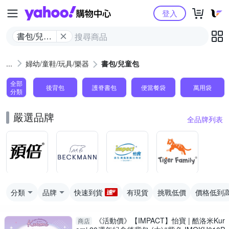
Yahoo購物中心
登入
書包/兒童
包
婦幼/童鞋/玩具/樂器
書包/兒童包
全部
後背包
護脊書包
便當餐袋
萬用袋
分類
嚴選品牌
全品牌列表
分類
品牌
快速到貨
有現貨
挑戰低價
價格低到
《活動價》【IMPACT】怡寶 | 酷洛米Kur
商店