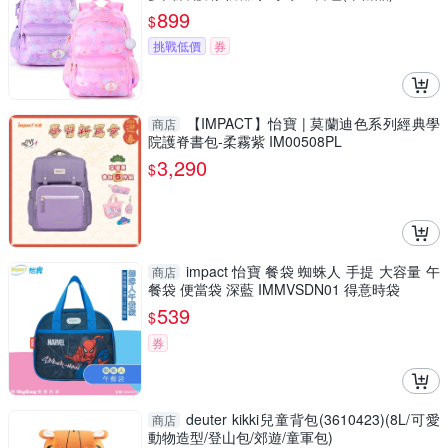
899
$
挑戰低價
券
【IMPACT】怡寶 | 莫蘭迪色系列經典學
商店
院護脊書包-柔霧紫 IM00508PL
3,290
$
impact 怡寶 餐袋 蜘蛛人 手提 大容量 午
商店
餐袋 便當袋 深藍 IMMVSDN01 得意時袋
539
$
券
deuter kikki兒童背包(3610423)(8L/可愛
商店
動物造型/登山包/郊遊/童軍包)