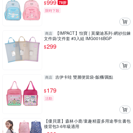
999
$
78折
限時下殺
【IMPACT】怡寶 | 莫蘭迪系列-網紗拉鍊
商店
文件袋/文件套 #3入組 IMG0016BGP
299
$
吉伊卡哇 雙層便當袋-飯糰/圓點
商店
179
$
活動
【優貝選】森林小鹿/童趣精靈多用途學生書包
後背包3-6年級適用