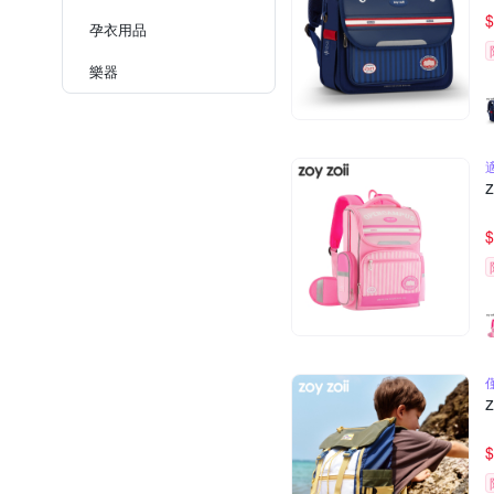
$
孕衣用品
樂器
$
$