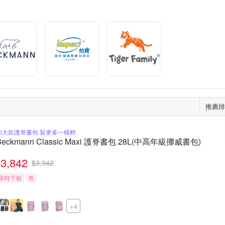
推薦排
加大款護脊書包 裝更多一樣輕
Beckmann Classic Maxi 護脊書包 28L(中高年級挪威書包)
3,842
$
3,942
限時下殺
券
+4