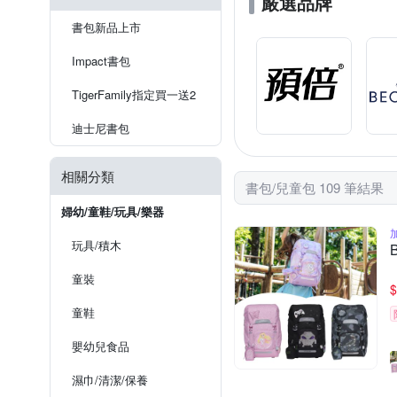
嚴選品牌
書包新品上市
Impact書包
TigerFamily指定買一送2
迪士尼書包
相關分類
書包/兒童包 109 筆結果
婦幼/童鞋/玩具/樂器
玩具/積木
童裝
$
童鞋
嬰幼兒食品
濕巾/清潔/保養