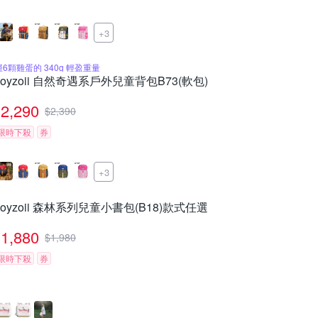
+3
僅6顆雞蛋的 340g 輕盈重量
zoyzoii 自然奇遇系戶外兒童背包B73(軟包)
2,290
$
2,390
限時下殺
券
+3
zoyzoii 森林系列兒童小書包(B18)款式任選
1,880
$
1,980
限時下殺
券