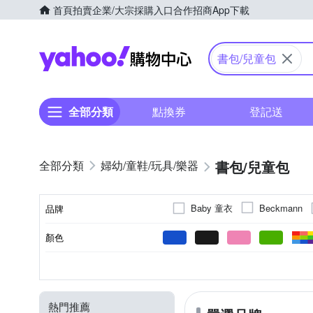
首頁
拍賣
企業/大宗採購入口
合作招商
App下載
Yahoo購物中心
書包/兒童包
全部分類
點換券
登記送
書包/兒童包
婦幼/童鞋/玩具/樂器
Baby 童衣
Beckmann
品牌
Tiger Family
TengYue
顏色
品牌名稱
女童
後背包
無
無
無
後背
有側袋
男童
肩背/側背
肩背包/側背包
女
斜背
1
2
2
1
3
4
適用性別
包款
內部夾層
內袋數
側袋
揹法
熱門推薦