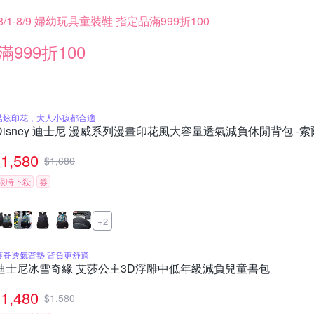
8/1-8/9 婦幼玩具童裝鞋 指定品滿999折100
滿999折100
酷炫印花，大人小孩都合適
Disney 迪士尼 漫威系列漫畫印花風大容量透氣減負休閒背包 -索
1,580
$
1,680
限時下殺
券
+2
護脊透氣背墊 背負更舒適
迪士尼冰雪奇緣 艾莎公主3D浮雕中低年級減負兒童書包
1,480
$
1,580