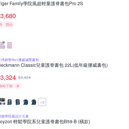
Tiger Family學院風超輕量護脊書包Pro 2S
3,680
券
贈品
全球銷售No1挪威減壓書包
Beckmann Classic兒童護脊書包 22L(低年級挪威書包)
3,324
$
3,424
限時下殺
券
+5
優雅學院風設計元素
zoyzoii 輕鬆學院系兒童護脊書包B59-B (橫款)