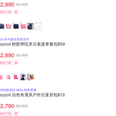
2,890
$
2,990
限時下殺
券
+1
適合各年齡段孩童需求
zoyzoii 輕鬆學院系兒童護脊書包B59
2,890
$
2,990
限時下殺
券
僅8顆雞蛋的 480g 輕盈重量
zoyzoii 自然奇遇系戶外兒童背包B72
2,790
$
2,890
限時下殺
券