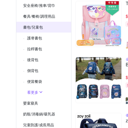
安全座椅/推車/背巾
$
餐具/餐椅/調理用品
書包/兒童包
護脊書包
拉桿書包
後背包
側背包
$
便當餐袋
看更多
嬰童寢具
奶瓶/消毒鍋/吸乳器
兒童防護/成長用品