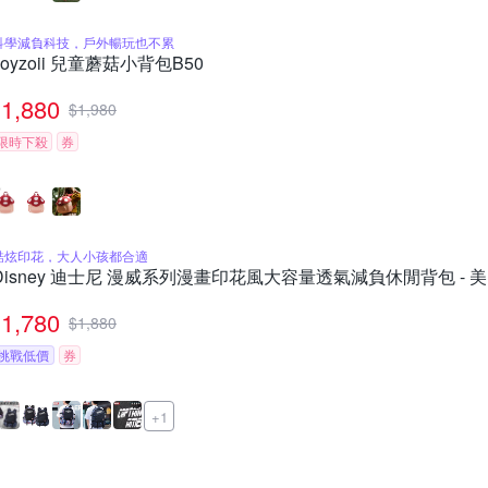
科學減負科技，戶外暢玩也不累
zoyzoii 兒童蘑菇小背包B50
1,880
$
1,980
限時下殺
券
酷炫印花，大人小孩都合適
Disney 迪士尼 漫威系列漫畫印花風大容量透氣減負休閒背包 - 
1,780
$
1,880
挑戰低價
券
+1