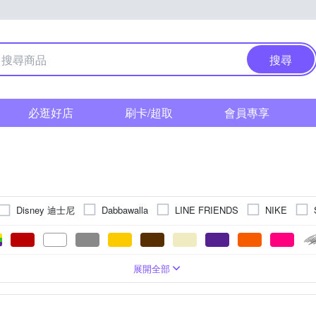
搜尋
必逛好店
刷卡/超取
會員專享
Disney 迪士尼
Dabbawalla
LINE FRIENDS
NIKE
其他品牌
金德恩
男
斜背包
補習袋/學藝袋
手提包
腰包
展開全部