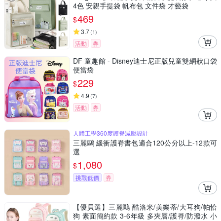
4色 安親手提袋 帆布包 文件袋 才藝袋
469
$
3.7
(
1
)
活動
券
DF 童趣館 - Disney迪士尼正版兒童雙網狀口袋
便當袋
229
$
4.9
(
7
)
活動
券
人體工學360度護脊減壓設計
三麗鷗 緩衝護脊書包適合120公分以上-12款可
選
1,080
$
挑戰低價
券
【優貝選】三麗鷗 酷洛米/美樂蒂/大耳狗/帕恰
狗 素面簡約款 3-6年級 多夾層/護脊/防潑水 小