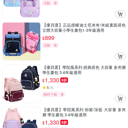
活動
券
【優貝選】正品授權迪士尼米奇/米妮素面搭色
立體大容量小學生書包1-3年級適用
899
$
活動
券
【優貝選】學院風系列 經典搭色 大容量 多夾層
學生書包 3-6年級適用
1,330
$
9折
5
(
1
)
限時下殺
券
【優貝選】學院風系列 粉紫/深藍 大容量 多夾
層 學生書包 3-6年級適用
1,330
$
9折