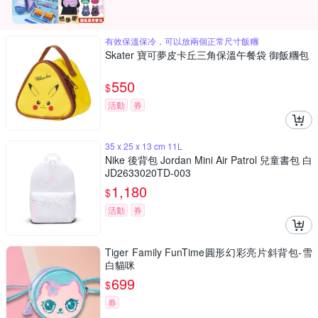
有效保溫保冷，可以放兩個正常尺寸飯糰
Skater 寶可夢皮卡丘三角保溫午餐袋 御飯糰包
550
$
活動
券
35 x 25 x 13 cm 11L
Nike 後背包 Jordan Mini Air Patrol 兒童書包 白
JD2633020TD-003
1,180
$
活動
券
Tiger Family FunTime圓形幻彩亮片斜背包-雪
白貓咪
699
$
券