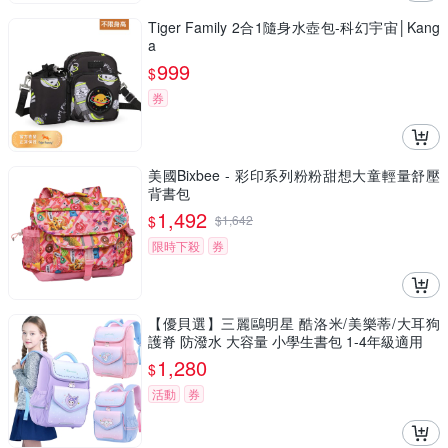
Tiger Family 2合1隨身水壺包-科幻宇宙│Kang
a
999
$
券
美國Bixbee - 彩印系列粉粉甜想大童輕量舒壓
背書包
1,492
$
$
1,642
限時下殺
券
【優貝選】三麗鷗明星 酷洛米/美樂蒂/大耳狗
護脊 防潑水 大容量 小學生書包 1-4年級適用
1,280
$
活動
券