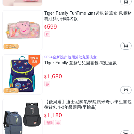
Tiger Family FunTime 2in1趣味鉛筆盒 佩佩豬
粉紅豬小妹聯名款
599
$
券
2024全新設計 適用於幼兒園孩童
Tiger Family 童趣幼兒園書包-電動遊戲
1,680
$
券
【優貝選】迪士尼帥氣學院風米奇小學生書包
後背包 1-3年級適用(平輸品)
1,180
$
活動
券