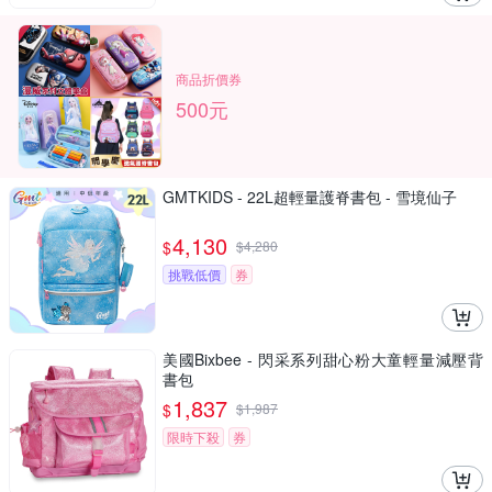
商品折價券
500元
GMTKIDS - 22L超輕量護脊書包 - 雪境仙子
4,130
$
$
4,280
挑戰低價
券
美國Bixbee - 閃采系列甜心粉大童輕量減壓背
書包
1,837
$
$
1,987
限時下殺
券