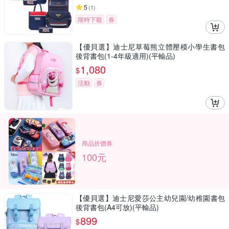
5
(
1
)
限時下殺
券
【優貝選】迪士尼草莓熊立體壓模小學生書包
後背書包(1-4年級適用)(平輸品)
1,080
$
活動
券
商品折價券
100元
【優貝選】迪士尼愛莎公主幼兒園/幼稚園書包
後背書包(A4可放)(平輸品)
899
$