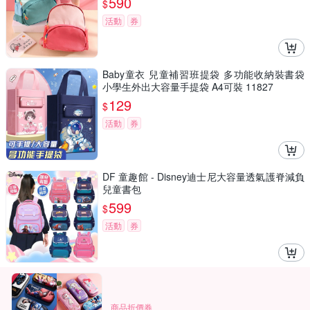
590
$
活動
券
Baby童衣 兒童補習班提袋 多功能收納裝書袋
小學生外出大容量手提袋 A4可裝 11827
129
$
活動
券
DF 童趣館 - Disney迪士尼大容量透氣護脊減負
兒童書包
599
$
活動
券
商品折價券