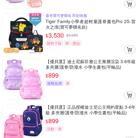
最夯寶可夢聯名 即刻收服
Tiger Family小學者超輕量護脊書包Pro 2S-雷
火之境(寶可夢聯名款)
3,530
$
$
3,680
限時下殺
券
贈品
【優貝選】迪士尼蘇菲雅公主漸層渲染 3-6年級
多夾層/護脊/防潑水 小學生書包(平輸品)
899
$
挑戰低價
券
【優貝選】正品授權迪士尼公主簡約星點 3-6年
級 多夾層/護脊/防潑水 小學生書包(平輸品)
899
$
活動
券