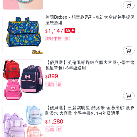
美國Bixbee - 想童趣系列-奇幻太空背包手提保
溫袋套組
1,147
$
89折
限時下殺
券
【優貝選】英倫風蝴蝶結立體大容量小學生書
包後背包1-6年級適用
899
$
活動
券
【優貝選】三麗鷗明星 酷洛米 金蔥磨砂 護脊
防潑水 大容量 小學生書包 1-4年級適用
1,280
$
活動
券