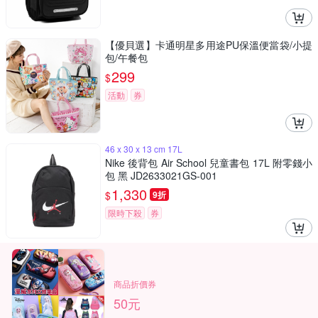
【優貝選】卡通明星多用途PU保溫便當袋/小提
包/午餐包
299
$
活動
券
46 x 30 x 13 cm 17L
Nike 後背包 Air School 兒童書包 17L 附零錢小
包 黑 JD2633021GS-001
1,330
$
9折
限時下殺
券
商品折價券
50元