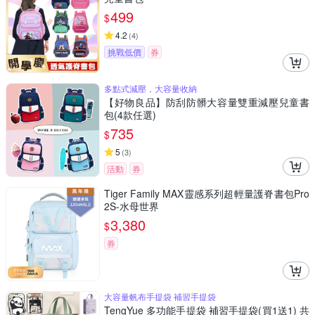
499
$
4.2
(
4
)
挑戰低價
券
多點式減壓，大容量收納
【好物良品】防刮防髒大容量雙重減壓兒童書
包(4款任選)
735
$
5
(
3
)
活動
券
Tiger Family MAX靈感系列超輕量護脊書包Pro
2S-水母世界
3,380
$
券
大容量帆布手提袋 補習手提袋
TengYue 多功能手提袋 補習手提袋(買1送1) 共