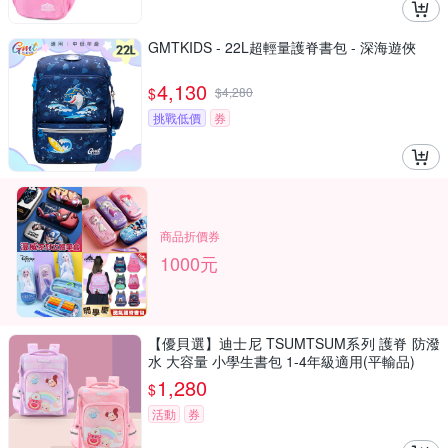
GMTKIDS - 22L超輕量護脊書包 - 深海遊俠
4,130
$
$
4,280
挑戰低價
券
商品折價券
1000元
【優貝選】迪士尼 TSUMTSUM系列 護脊 防潑
水 大容量 小學生書包 1-4年級適用(平輸品)
1,280
$
活動
券