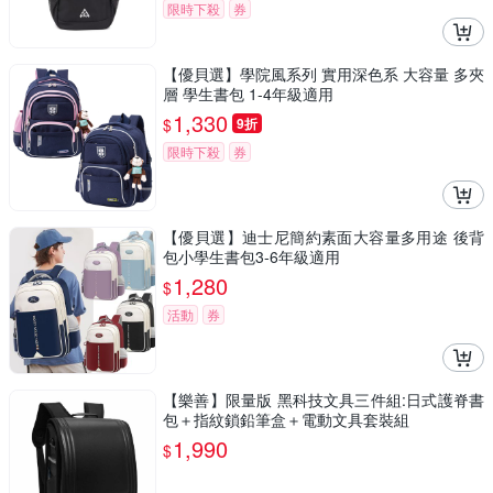
限時下殺
券
【優貝選】學院風系列 實用深色系 大容量 多夾
層 學生書包 1-4年級適用
1,330
$
9折
限時下殺
券
【優貝選】迪士尼簡約素面大容量多用途 後背
包小學生書包3-6年級適用
1,280
$
活動
券
【樂善】限量版 黑科技文具三件組:日式護脊書
包＋指紋鎖鉛筆盒＋電動文具套裝組
1,990
$