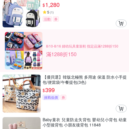
學生書包
1,280
$
5
(
1
)
活動
券
8/10-8/16 婦幼玩具童裝鞋 指定品滿1288折150
滿1288折150
【優貝選】韓版北極熊 多用途 保溫 防水小手提
包/便當袋/午餐提包(3色)
399
$
挑戰低價
券
Baby童衣 兒童防走失背包 嬰幼兒小背包 幼童
小型後背包 小朋友後背包 11848