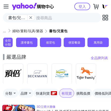
Yahoo購物中心
登入
書包/兒童
包
婦幼/童鞋/玩具/樂器
書包/兒童包
全部
護脊書包
後背包
便當餐袋
萬用袋
分類
嚴選品牌
全品牌列表
分類
品牌
快速到貨
有現貨
挑戰低價
價格低到
3D立體大圖像