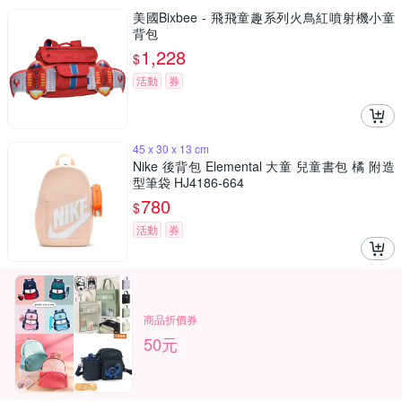
美國Bixbee - 飛飛童趣系列火鳥紅噴射機小童
背包
1,228
$
活動
券
45 x 30 x 13 cm
Nike 後背包 Elemental 大童 兒童書包 橘 附造
型筆袋 HJ4186-664
780
$
活動
券
商品折價券
50元