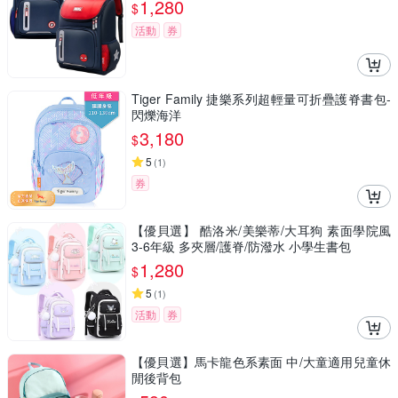
1,280
$
活動
券
Tiger Family 捷樂系列超輕量可折疊護脊書包-
閃爍海洋
3,180
$
5
(
1
)
券
【優貝選】 酷洛米/美樂蒂/大耳狗 素面學院風
3-6年級 多夾層/護脊/防潑水 小學生書包
1,280
$
5
(
1
)
活動
券
【優貝選】馬卡龍色系素面 中/大童適用兒童休
閒後背包