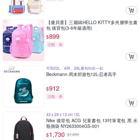
【優貝選】三麗鷗HELLO KITTY多夾層學生書
包 後背包(3-6年級適用)
899
$
活動
券
可與22L、AIR、28L書包扣在一起
Beckmann-周末郊遊包12L-忍者高手
912
$
活動
券
43 x 28 x 13 cm 15L
Nike 後背包 ACG 兒童書包 13吋筆電包 黑 水
瓶側袋 NY2633004GS-001
1,730
$
$
1,880