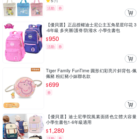
5
(
1
)
活動
券
【優貝選】正品授權迪士尼公主五角星星印花 3
-6年級 多夾層/護脊/防潑水 小學生書包
950
$
活動
券
Tiger Family FunTime 圓形幻彩亮片斜背包-佩
佩豬 粉紅豬小妹聯名款
699
$
券
【優貝選】迪士尼學院風素面搭色立體大容量
小學生書包1-6年級適用
1,280
$
活動
券