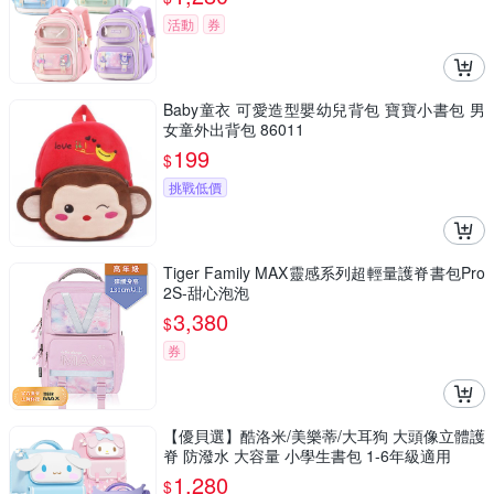
活動
券
Baby童衣 可愛造型嬰幼兒背包 寶寶小書包 男
女童外出背包 86011
199
$
挑戰低價
Tiger Family MAX靈感系列超輕量護脊書包Pro
2S-甜心泡泡
3,380
$
券
【優貝選】酷洛米/美樂蒂/大耳狗 大頭像立體護
脊 防潑水 大容量 小學生書包 1-6年級適用
1,280
$