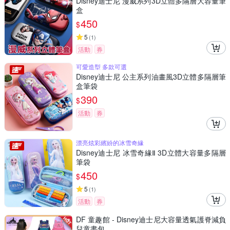
Disney迪士尼 漫威系列3D立體多隔層大容量筆
盒
450
$
5
(
1
)
活動
券
可愛造型 多款可選
Disney迪士尼 公主系列油畫風3D立體多隔層筆
盒筆袋
390
$
活動
券
漂亮炫彩繽紛的冰雪奇緣
Disney迪士尼 冰雪奇緣Ⅱ 3D立體大容量多隔層
筆袋
450
$
5
(
1
)
活動
券
DF 童趣館 - Disney迪士尼大容量透氣護脊減負
兒童書包