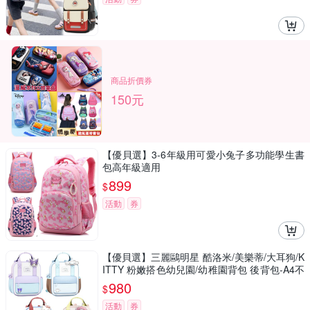
商品折價券
150元
【優貝選】3-6年級用可愛小兔子多功能學生書
包高年級適用
899
$
活動
券
【優貝選】三麗鷗明星 酷洛米/美樂蒂/大耳狗/K
ITTY 粉嫩搭色幼兒園/幼稚園背包 後背包-A4不
可放(平輸品)
980
$
活動
券