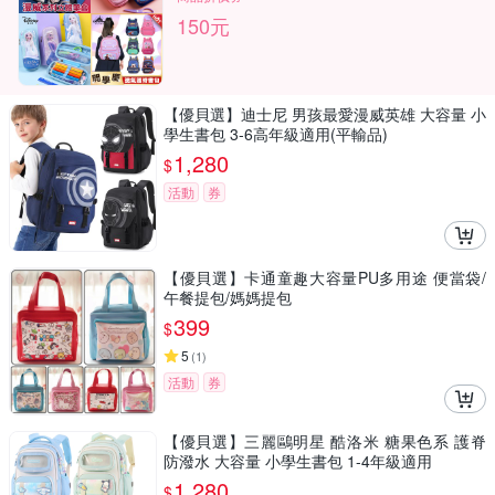
150元
【優貝選】迪士尼 男孩最愛漫威英雄 大容量 小
學生書包 3-6高年級適用(平輸品)
1,280
$
活動
券
【優貝選】卡通童趣大容量PU多用途 便當袋/
午餐提包/媽媽提包
399
$
5
(
1
)
活動
券
【優貝選】三麗鷗明星 酷洛米 糖果色系 護脊
防潑水 大容量 小學生書包 1-4年級適用
1,280
$