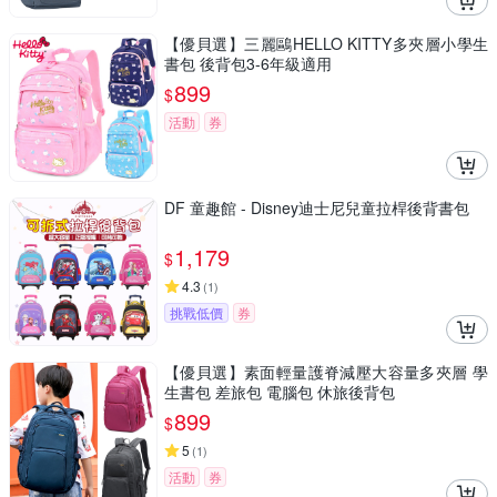
【優貝選】三麗鷗HELLO KITTY多夾層小學生
書包 後背包3-6年級適用
899
$
活動
券
DF 童趣館 - Disney迪士尼兒童拉桿後背書包
1,179
$
4.3
(
1
)
挑戰低價
券
【優貝選】素面輕量護脊減壓大容量多夾層 學
生書包 差旅包 電腦包 休旅後背包
899
$
5
(
1
)
活動
券