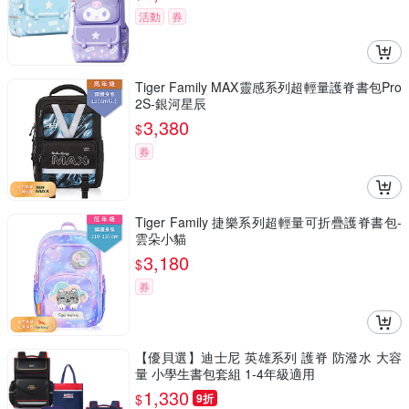
活動
券
Tiger Family MAX靈感系列超輕量護脊書包Pro
2S-銀河星辰
3,380
$
券
Tiger Family 捷樂系列超輕量可折疊護脊書包-
雲朵小貓
3,180
$
券
【優貝選】迪士尼 英雄系列 護脊 防潑水 大容
量 小學生書包套組 1-4年級適用
1,330
$
9折