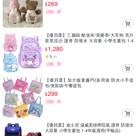
269
$
活動
券
【優貝選】三麗鷗 酷洛米/美樂蒂/大耳狗 亮片
星星流沙 護脊 防潑水 大容量 小學生書包 1-4
年級適用
1,280
$
5
(
1
)
活動
券
【優貝選】加大版童趣PU多用途 防水小手提
包/便當袋/午餐提包
299
$
活動
券
【優貝選】迪士尼 漫威英雄學院風 護脊 防潑水
大容量 小學生書包 1-4年級適用(平輸品)