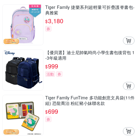
Tiger Family 捷樂系列超輕量可折疊護脊書包-
典雅紫
3,180
$
券
【優貝選】迪士尼帥氣時尚小學生書包後背包 1
-3年級適用
999
$
活動
券
Tiger Family FunTime 多功能創意文具袋(11件
組) 恐龍喬治 粉紅豬小妹聯名款
699
$
券