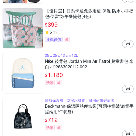
【優貝選】日系卡通兔多用途 保溫 防水小手提
包/便當袋/午餐提包(4色)
399
$
5
(
1
)
挑戰低價
券
35 x 25 x 13 cm 12L
Nike 後背包 Jordan Mini Air Patrol 兒童書包 米
白 JD2633020TD-002
1,180
$
活動
券
隔熱保溫層，防潑水材質，耐用耐髒好清潔
Beckmann-保溫隔熱便當袋(可調整背帶/肩背手
提兩用/午餐袋)
712
$
活動
券