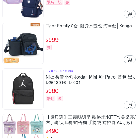
限時下殺
券
Tiger Family 2合1隨身水壺包-海軍藍│Kanga
999
$
券
35 X 25 X 13 cm
Nike 後背小包 Jordan Mini Air Patrol 童包 黑 J
D2613016TD-004
980
$
活動
券
【優貝選】三麗鷗明星 酷洛米/KITTY/美樂蒂/
布丁狗/大耳狗/帕恰狗 手提袋 補習袋(A4可放)
490
$