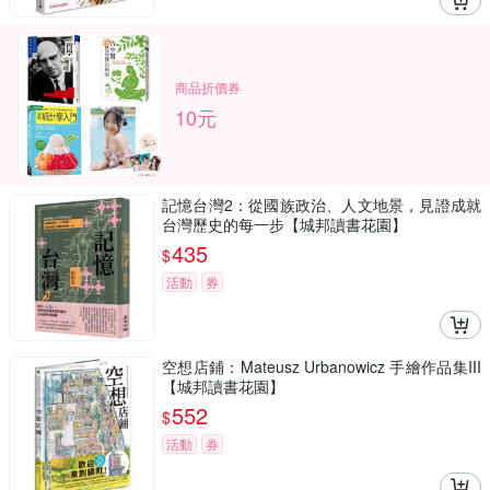
商品折價券
10元
記憶台灣2：從國族政治、人文地景，見證成就
台灣歷史的每一步【城邦讀書花園】
435
$
活動
券
空想店鋪：Mateusz Urbanowicz 手繪作品集III
【城邦讀書花園】
552
$
活動
券