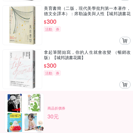
美育書簡（二版，現代美學批判第一本著作，
德文全譯本）：席勒論美與人性【城邦讀書花
園】
300
$
活動
券
拿起筆開始寫，你的人生就會改變 （暢銷改
版）【城邦讀書花園】
300
$
活動
券
商品折價券
30元