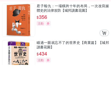
君子報仇：一場橫跨十年的布局，一次改寫媒
體史的法律攻防【城邦讀書花園】
356
$
活動
券
瞄過一眼就忘不了的世界史【商業篇】【城邦
讀書花園】
434
$
活動
券
🔺城邦讀書花園選書
我老了絕不會做的「蠢」事（才怪！）：該來
的總會來，躲也躲不掉！【城邦讀書花園】
340
$
活動
券