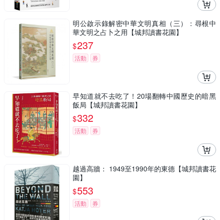
明公啟示錄解密中華文明真相（三）：尋根中
華文明之占卜之用【城邦讀書花園】
237
$
活動
券
早知道就不去吃了！20場翻轉中國歷史的暗黑
飯局【城邦讀書花園】
332
$
活動
券
越過高牆： 1949至1990年的東德【城邦讀書花
園】
553
$
活動
券