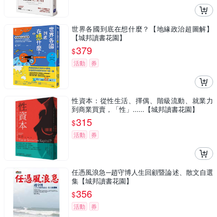
世界各國到底在想什麼？【地緣政治超圖解】
【城邦讀書花園】
379
$
活動
券
性資本：從性生活、擇偶、階級流動、就業力
到商業買賣，「性」......【城邦讀書花園】
315
$
活動
券
任憑風浪急─趙守博人生回顧暨論述、散文自選
集【城邦讀書花園】
356
$
活動
券