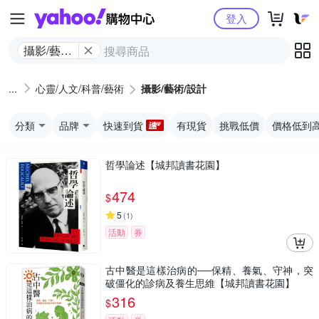
Yahoo購物中心
登入
攝影/藝術/
設計
心靈/人文/科普/藝術
攝影/藝術/設計
分類
品牌
快速到貨
有現貨
挑戰低價
價格低到
哲學論述【城邦讀書花園】
474
$
5
(
1
)
活動
券
古中醫是這樣治病的──保精、養氣、守神，突
破僵化的診病及養生思維【城邦讀書花園】
316
$