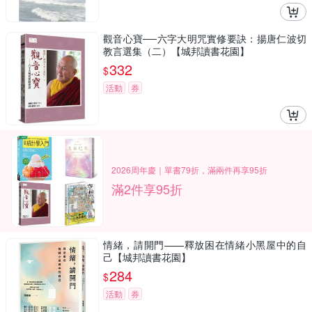
觀音心寶──六字大明咒實修要訣：揚唐仁波切
教言選集（二）【城邦讀書花園】
332
$
活動
券
2026周年慶｜單書79折，滿兩件再享95折
滿2件享95折
情緒，請開門——釋放困在情緒小黑屋中的自
己【城邦讀書花園】
284
$
活動
券