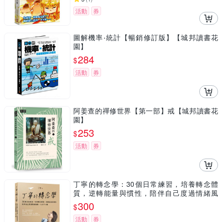
活動
券
圖解機率‧統計【暢銷修訂版】【城邦讀書花
園】
284
$
活動
券
阿姜查的禪修世界【第一部】戒【城邦讀書花
園】
253
$
活動
券
丁寧的轉念學：30個日常練習，培養轉念體
質，逆轉能量與慣性，陪伴自己度過情緒風
暴，人生不卡關【城邦讀書花園】
300
$
活動
券