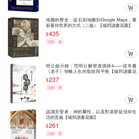
地圖的歷史：從石刻地圖到Google Maps，重
新看待世界的方式（二版）【城邦讀書花園】
435
$
活動
券
明公啟示錄：范明公解密道德經4——從帛書
《老子》領略人生的取捨與平衡【城邦讀書花
園】
237
$
活動
券
認識至聖者：神的屬性，以及對基督徒信仰生
活的意義【城邦讀書花園】
261
$
活動
券