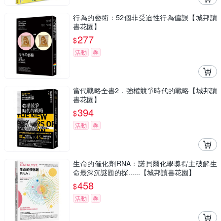
行為的藝術：52個非受迫性行為偏誤【城邦讀
書花園】
277
$
活動
券
當代戰略全書2．強權競爭時代的戰略【城邦讀
書花園】
394
$
活動
券
生命的催化劑RNA：諾貝爾化學獎得主破解生
命最深沉謎題的探......【城邦讀書花園】
458
$
活動
券