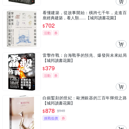
看懂建築，從故事開始：橫跨七千年，走進百
座經典建築，看人類......【城邦讀書花園】
702
$
活動
券
雷擊作戰：台海戰爭的預兆、爆發與未來結局
【城邦讀書花園】
379
$
活動
券
白銀鏨刻的世紀：歐洲銀器的三百年輝煌之路
【城邦讀書花園】
878
$
$
948
挑戰低價
券