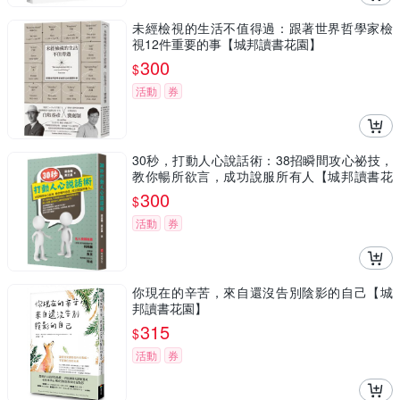
未經檢視的生活不值得過：跟著世界哲學家檢
視12件重要的事【城邦讀書花園】
300
$
活動
券
30秒，打動人心說話術：38招瞬間攻心祕技，
教你暢所欲言，成功說服所有人【城邦讀書花
園】
300
$
活動
券
你現在的辛苦，來自還沒告別陰影的自己【城
邦讀書花園】
315
$
活動
券