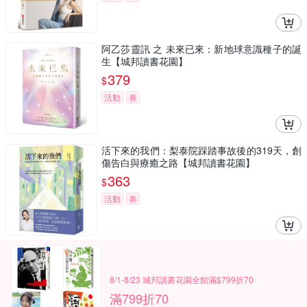
阿乙莎靈訊 之 未來已來：新地球意識種子的誕
生【城邦讀書花園】
379
$
活動
券
活下來的我們：梨泰院踩踏事故後的319天，創
傷告白與療癒之路【城邦讀書花園】
363
$
活動
券
8/1-8/23 城邦讀書花園全館滿$799折70
滿799折70