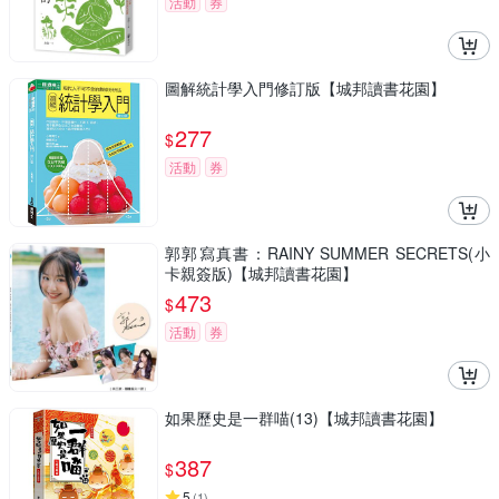
活動
券
圖解統計學入門修訂版【城邦讀書花園】
277
$
活動
券
郭郭寫真書：RAINY SUMMER SECRETS(小
卡親簽版)【城邦讀書花園】
473
$
活動
券
如果歷史是一群喵(13)【城邦讀書花園】
387
$
5
(
1
)