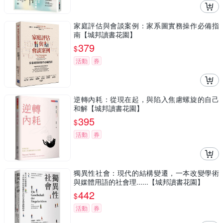
家庭評估與會談案例：家系圖實務操作必備指
南【城邦讀書花園】
379
$
活動
券
逆轉內耗：從現在起，與陷入焦慮螺旋的自己
和解【城邦讀書花園】
395
$
活動
券
獨異性社會：現代的結構變遷，一本改變學術
與媒體用語的社會理......【城邦讀書花園】
442
$
活動
券