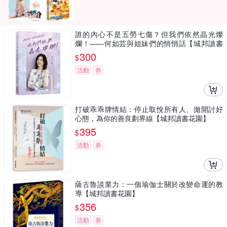
誰的內心不是五勞七傷？但我們依然晶光燦
爛！——何如芸與姐妹們的悄悄話【城邦讀書
花園】
300
$
活動
券
打破乖乖牌情結：停止取悅所有人、拋開討好
心態，為你的善良劃界線【城邦讀書花園】
395
$
活動
券
薩古魯談業力：一個瑜伽士關於改變命運的教
導【城邦讀書花園】
356
$
活動
券